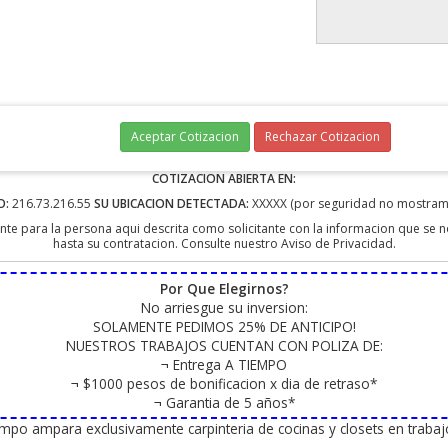
Aceptar Cotizacion
Rechazar Cotizacion
COTIZACION ABIERTA EN:
O:
216.73.216.55
SU UBICACION DETECTADA:
XXXXX (por seguridad no mostramo
te para la persona aqui descrita como solicitante con la informacion que se 
hasta su contratacion. Consulte nuestro Aviso de Privacidad.
Por Que Elegirnos?
No arriesgue su inversion:
SOLAMENTE PEDIMOS 25% DE ANTICIPO!
NUESTROS TRABAJOS CUENTAN CON POLIZA DE:
¬ Entrega A TIEMPO
¬ $1000 pesos de bonificacion x dia de retraso*
¬ Garantia de 5 años*
iempo ampara exclusivamente carpinteria de cocinas y closets en trab