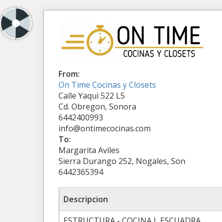
From:
On Time Cocinas y Closets
Calle Yaqui 522 L5
Cd. Obregon, Sonora
6442400993
info@ontimecocinas.com
To:
Margarita Aviles
Sierra Durango 252, Nogales, Son
6442365394
Descripcion
ESTRUCTURA - COCINA L ESCUADRA