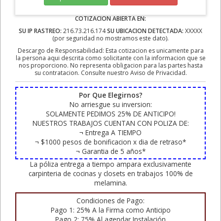
COTIZACION ABIERTA EN:
SU IP RASTREO:
216.73.216.174
SU UBICACION DETECTADA:
XXXXX
(por seguridad no mostramos este dato).
Descargo de Responsabilidad: Esta cotizacion es unicamente para
la persona aqui descrita como solicitante con la informacion que se
nos proporciono. No representa obligacion para las partes hasta
su contratacion. Consulte nuestro Aviso de Privacidad.
Por Que Elegirnos?
No arriesgue su inversion:
SOLAMENTE PEDIMOS 25% DE ANTICIPO!
NUESTROS TRABAJOS CUENTAN CON POLIZA DE:
¬ Entrega A TIEMPO
¬ $1000 pesos de bonificacion x dia de retraso*
¬ Garantia de 5 años*
La póliza entrega a tiempo ampara exclusivamente
carpinteria de cocinas y closets en trabajos 100% de
melamina.
Condiciones de Pago:
Pago 1: 25% A la Firma como Anticipo
Pago 2: 75% Al agendar Instalación