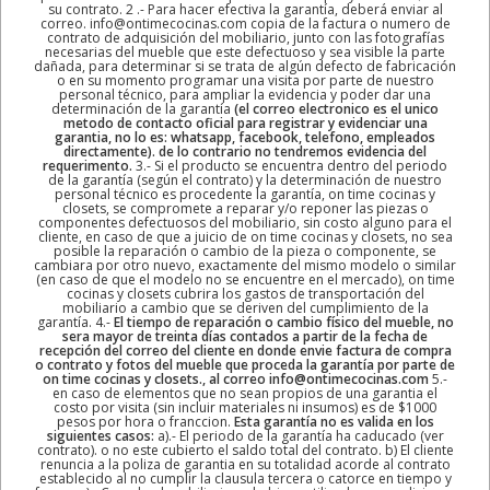
su contrato. 2 .- Para hacer efectiva la garantía, deberá enviar al
correo. info@ontimecocinas.com copia de la factura o numero de
contrato de adquisición del mobiliario, junto con las fotografías
necesarias del mueble que este defectuoso y sea visible la parte
dañada, para determinar si se trata de algún defecto de fabricación
o en su momento programar una visita por parte de nuestro
personal técnico, para ampliar la evidencia y poder dar una
determinación de la garantía
(el correo electronico es el unico
metodo de contacto oficial para registrar y evidenciar una
garantia, no lo es: whatsapp, facebook, telefono, empleados
directamente). de lo contrario no tendremos evidencia del
requerimento.
3.- Si el producto se encuentra dentro del periodo
de la garantía (según el contrato) y la determinación de nuestro
personal técnico es procedente la garantía, on time cocinas y
closets, se compromete a reparar y/o reponer las piezas o
componentes defectuosos del mobiliario, sin costo alguno para el
cliente, en caso de que a juicio de on time cocinas y closets, no sea
posible la reparación o cambio de la pieza o componente, se
cambiara por otro nuevo, exactamente del mismo modelo o similar
(en caso de que el modelo no se encuentre en el mercado), on time
cocinas y closets cubrira los gastos de transportación del
mobiliario a cambio que se deriven del cumplimiento de la
garantía. 4.-
El tiempo de reparación o cambio físico del mueble, no
sera mayor de treinta días contados a partir de la fecha de
recepción del correo del cliente en donde envie factura de compra
o contrato y fotos del mueble que proceda la garantía por parte de
on time cocinas y closets., al correo info@ontimecocinas.com
5.-
en caso de elementos que no sean propios de una garantia el
costo por visita (sin incluir materiales ni insumos) es de $1000
pesos por hora o franccion.
Esta garantía no es valida en los
siguientes casos:
a).- El periodo de la garantía ha caducado (ver
contrato). o no este cubierto el saldo total del contrato. b) El cliente
renuncia a la poliza de garantia en su totalidad acorde al contrato
establecido al no cumplir la clausula tercera o catorce en tiempo y