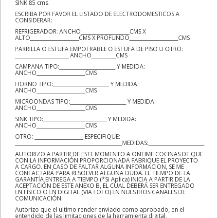
SINK 85 cms.
ESCRIBA POR FAVOR EL LISTADO DE ELECTRODOMESTICOS A
CONSIDERAR:
REFRIGERADOR: ANCHO____________________CMS X
ALTO____________________CMS X PROFUNDO____________________CMS
PARRILLA O ESTUFA EMPOTRABLE O ESTUFA DE PISO U OTRO:
______________________ ANCHO__________CMS
CAMPANA TIPO:_______________________ Y MEDIDA:
ANCHO____________________CMS
HORNO TIPO:_______________________ Y MEDIDA:
ANCHO____________________CMS
MICROONDAS TIPO:_______________________ Y MEDIDA:
ANCHO____________________CMS
SINK TIPO:__________________________ Y MEDIDA:
ANCHO____________________CMS
OTRO: ____________________ ESPECIFIQUE:
____________________________________________MEDIDAS:_______________________
AUTORIZO A PARTIR DE ESTE MOMENTO A ONTIME COCINAS DE QUE
CON LA INFORMACIÓN PROPORCIONADA FABRIQUE EL PROYECTO
A CARGO. EN CASO DE FALTAR ALGUNA INFORMACION, SE ME
CONTACTARÁ PARA RESOLVER ALGUNA DUDA. EL TIEMPO DE LA
GARANTÍA ENTREGA A TIEMPO (*Si Aplica) INICIA A PARTIR DE LA
ACEPTACIÓN DE ESTE ANEXO B, EL CUAL DEBERÁ SER ENTREGADO
EN FÍSICO O EN DIGITAL (VIA FOTO) EN NUESTROS CANALES DE
COMUNICACIÓN.
Autorizo que el ultimo render enviado como aprobado, en el
entendido de las limitaciones de la herramienta digital.