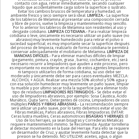
contacto con agua, retirar inmediatamente, secando cualquier
liquido que accidentalmente caiga sobre la superficie o sustrato.
Evitar los cambios bruscos de temperatura y humedad, un
ambiente fresco y seco siempre será ideal.
LIMPIEZA.-
La superficie
de los tableros de Melamina al presentar una composición cerrada
y libre de poros, vuelve la limpieza y mantenimiento muy sencillo.
Por lo anterior los tableros de Melamina son resistentes al uso y
desgaste cotidiano.
LIMPIEZA COTIDIANA.-
Para realizar limpieza
cotidiana o leve, únicamente es necesario utilizar un paño suave (no
abrasivo) muy levemente humedecido para retirar el polvo o
suciedad superficial, es muy importante secar la superficie después
del proceso de limpieza, realizarlo de forma cotidiana te permitirá
conservar adecuadamente el mobiliario de Melamina.
LIMPIEZA DE
MANCHAS DIFÍCILES.-
Para eliminar manchas difíciles de limpiar
(pegamento, pintura, crayón, grasa , barniz, cochambre, etc.) será
necesario recurrir a limpiadores que ayuden a este proceso, pero
es importante no excederse en el uso de estos agentes limpiadores
ni tampoco utilizarlos de forma cotidiana, su uso debe ser
moderado y únicamente debe ser para casos eventuales: MEZCLA:
ALCOHOL + AGUA. Realizar una mezcla 50% alcohol y 50% agua y
con esa solución humedecer muy levemente un paño suave, limpiar
tu mueble y por ultimo secar toda la superficie para eliminar todo
tipo de residuos
LIMPIADORES RESTRINGIDOS.-
Se debe evitar el
uso de limpiadores abrasivos, por ejemplo: Sosa Cáustica, Ácido
Muriático, Quita Sarro, Detergentes de cocina, Limpiadores de usos
múltiples
PAÑOS Y FIBRAS ABRASIVAS.-
La recomendación siempre
será utilizar un paño suave, por lo tanto debemos evitar el uso de:
Fibras metálicas, Paños abrasivos, Fibras limpiadoras. EVITAR:
Ceras lustra muebles, Ceras automotrices
BISAGRAS Y HERRAJES:
El
Uso de los herrajes, ya sean bisagras y Correderas Metalicas
requiere mantenimiento minimo. Se Recomienda: Ajustar tornilleria
al detectar movimiento en la base del Herraje. Para ello se requiere
un desarmador de Cruz, y ajustar levemente hasta detectar que la
presion se ha detenido. NO UTILIZAR: aceites, agua, o algun