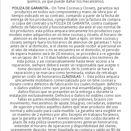
quimico, ya que puede dañar los mecanismos.
POLIZA DE GARANTÍA.-
On Time Cocinas y Closets, garantiza sus
productos en todos sus componentes y mano de obra por el
tiempo indicado en su contrato, contando a partir de la fecha de
entrega de los productos, comprobable con la factura de compra
o copia del contrato y la PÓLIZA DE GARANTÍA, contra cualquier
defecto de fabricación y funcionamiento durante el uso normal de
los productos. esta póliza ampara únicamente los productos cuyo
modelo esten adquiridos en on time cocinas y closets. el horario de
atencion es de lunes a viernes de 9am a 6pm, on time cocinas y
closets siempre fijara los horarios de atencion de garantias 1 hora
antes de ir al domicilio, si el cliente no puede recibir al personal en
el sitio de intalacion o no se encuentra en el domicilio, el periodo
de espera maximo será de 20 minutos, se procederá a re agendar
en un lapso de 1 a 10 dias habiles adicionales a los terminos de
esta poliza, y asi consecutivamente hasta tener acceso a la
reparacion, siempre deberá existir un responsable que acepte o
tome decision en la reparación, de lo contrario se hara la
reparación y se marcara como terminada, visitas de retrabajo
generan costo de honorarios.
CLÁUSULAS:
1.- Esta póliza ampara
únicamente mobiliario comercializado por on time cocinas y
closets contra defectos de fabricación los cuales incluyen: defectos
o daños visibles como son: piezas mal ensambladas, golpes y
daños físicos que se presenten en la entrega o durante la
instalación exclusivamente. Defectos o daños no visibles como son:
fallas en partes movibles como son pistones, brazos con
movimiento, mecanismos de ajuste, bisagras, cerraduras, sistemas
de sujeción y todos aquellos daños que sean producto del uso
normal y adecuado para cada mueble. La garantia sera exigible en
un maximo de 2 eventos por año. Excepto en trabajos foraneos,
que la garantia se limita a 1 evento maximo (sin costo) durante el
plazo de esta póliza (eventos posteriores generan honorarios).
entender el horario de operacion y disponibilidad del cliente,
previamente descrito. tener liquidada su compra y saldo en $0 de