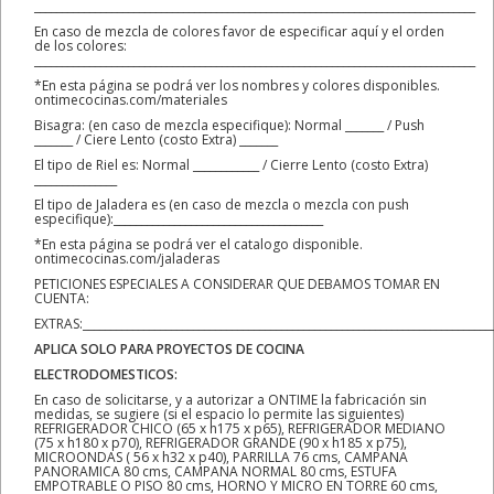
________________________________________________________________________________
En caso de mezcla de colores favor de especificar aquí y el orden
de los colores:
________________________________________________________________________________
*En esta página se podrá ver los nombres y colores disponibles.
ontimecocinas.com/materiales
Bisagra: (en caso de mezcla especifique): Normal _______ / Push
_______ / Ciere Lento (costo Extra) _______
El tipo de Riel es: Normal ____________ / Cierre Lento (costo Extra)
_______________
El tipo de Jaladera es (en caso de mezcla o mezcla con push
especifique):______________________________________
*En esta página se podrá ver el catalogo disponible.
ontimecocinas.com/jaladeras
PETICIONES ESPECIALES A CONSIDERAR QUE DEBAMOS TOMAR EN
CUENTA:
EXTRAS:__________________________________________________________________________
APLICA SOLO PARA PROYECTOS DE COCINA
ELECTRODOMESTICOS:
En caso de solicitarse, y a autorizar a ONTIME la fabricación sin
medidas, se sugiere (si el espacio lo permite las siguientes)
REFRIGERADOR CHICO (65 x h175 x p65), REFRIGERADOR MEDIANO
(75 x h180 x p70), REFRIGERADOR GRANDE (90 x h185 x p75),
MICROONDAS ( 56 x h32 x p40), PARRILLA 76 cms, CAMPANA
PANORAMICA 80 cms, CAMPANA NORMAL 80 cms, ESTUFA
EMPOTRABLE O PISO 80 cms, HORNO Y MICRO EN TORRE 60 cms,