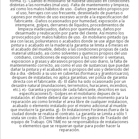
forma. c).- Cuando el mobiliario se hubiese utilizado en condiciones
distintas a las normales (mal uso). -Falta de mantemiento y limpieza,
así como los malos hábitos de uso. -Daños generados propios por
el uso, herrajes con uso frecuente, desnivelado de puertas o
cajones por motivo de uso excesivo acorde a la especificacion del
fabricante. -Daños ocasionados por humedad, exposición a la
intemperie, golpes, derrames de líquidos, procedimientos de
limpieza inadecuados, daños por quemaduras, daños por
desarmado y reubicación por parte del cliente. Así mismo los
provocados por malos hábitos de uso. -En mobiliario pintado (ya
sea con lacas, poliuretanos o acabados donde se use algun tipo de
pintura o acabado en la madera) la garantia se limita a 6 meses en
el acabado del mueble, debido a las condiciones propias de cada
material utilizado, asi como solventes y quimicos propios del uso
cotidiano, condiciones de exposicion a luz exterior o ventanas,
exposicion a grasas y abrasivos propios del uso diario, la falta de
mantenimiento correcto, asi como el uso de sustancias que puedan
dañar la pintura y el acabado en si propios del uso y deteriodo del
dia a dia. -debido a su uso en cubiertas (formaica y granito/cuarzo),
despues de instaladas, no aplica garantias. ver poliza de garantia
directa con el fabricante. d).- El daño ha sido ocasionado por un
desastre natural (inundaciones, terremotos, huracanes, incendios,
etc.). e).- Garantia y propios de cada fabricante, descritos en sus
especificaciones f).- Golpes en el mobiliario depues de la
instalación. el cliente deberá dar acceso en todo momento para la
reparación asi como brindar el area libre de cualquier instalacion,
acabado o elemento instalado por el mismo adicional al mueble
que involucre la garantia. g).- En Instalaciones Foráneas (fuera de la
ciudad donde se realiza el contrato. La garantía se Limita a sólo 1
visita sin costo. El Cliente deberá cubrir los gastos de Traslado del
equipo de Trabajo. ON TIME no se responsabiliza de instalaciones
o elementos que se requieran quitar para poder hacer la
reparación.