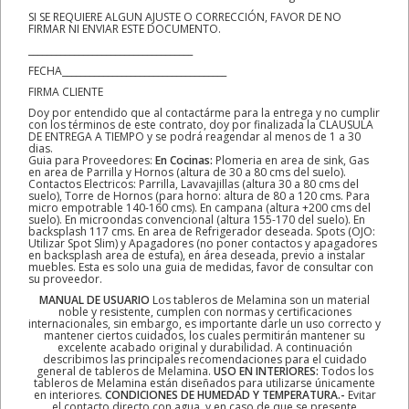
SI SE REQUIERE ALGUN AJUSTE O CORRECCIÓN, FAVOR DE NO
FIRMAR NI ENVIAR ESTE DOCUMENTO.
____________________________________
FECHA____________________________________
FIRMA CLIENTE
Doy por entendido que al contactárme para la entrega y no cumplir
con los términos de este contrato, doy por finalizada la CLAUSULA
DE ENTREGA A TIEMPO y se podrá reagendar al menos de 1 a 30
dias.
Guia para Proveedores:
En Cocinas:
Plomeria en area de sink, Gas
en area de Parrilla y Hornos (altura de 30 a 80 cms del suelo).
Contactos Electricos: Parrilla, Lavavajillas (altura 30 a 80 cms del
suelo), Torre de Hornos (para horno: altura de 80 a 120 cms. Para
micro empotrable 140-160 cms). En campana (altura +200 cms del
suelo). En microondas convencional (altura 155-170 del suelo). En
backsplash 117 cms. En area de Refrigerador deseada. Spots (OJO:
Utilizar Spot Slim) y Apagadores (no poner contactos y apagadores
en backsplash area de estufa), en área deseada, previo a instalar
muebles. Esta es solo una guia de medidas, favor de consultar con
su proveedor.
MANUAL DE USUARIO
Los tableros de Melamina son un material
noble y resistente, cumplen con normas y certificaciones
internacionales, sin embargo, es importante darle un uso correcto y
mantener ciertos cuidados, los cuales permitirán mantener su
excelente acabado original y durabilidad. A continuación
describimos las principales recomendaciones para el cuidado
general de tableros de Melamina.
USO EN INTERIORES:
Todos los
tableros de Melamina están diseñados para utilizarse únicamente
en interiores.
CONDICIONES DE HUMEDAD Y TEMPERATURA.-
Evitar
el contacto directo con agua, y en caso de que se presente