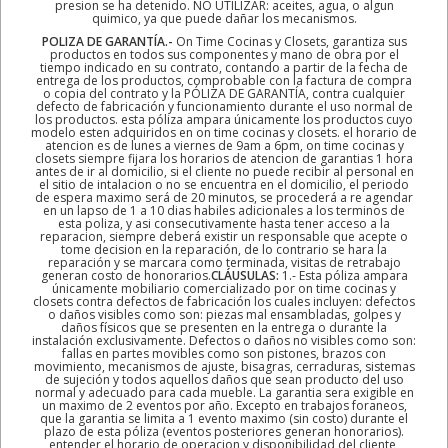
presion se ha detenido. NO UTILIZAR: aceites, agua, o algun
quimico, ya que puede dañar los mecanismos.
POLIZA DE GARANTÍA.-
On Time Cocinas y Closets, garantiza sus
productos en todos sus componentes y mano de obra por el
tiempo indicado en su contrato, contando a partir de la fecha de
entrega de los productos, comprobable con la factura de compra
o copia del contrato y la PÓLIZA DE GARANTÍA, contra cualquier
defecto de fabricación y funcionamiento durante el uso normal de
los productos. esta póliza ampara únicamente los productos cuyo
modelo esten adquiridos en on time cocinas y closets. el horario de
atencion es de lunes a viernes de 9am a 6pm, on time cocinas y
closets siempre fijara los horarios de atencion de garantias 1 hora
antes de ir al domicilio, si el cliente no puede recibir al personal en
el sitio de intalacion o no se encuentra en el domicilio, el periodo
de espera maximo será de 20 minutos, se procederá a re agendar
en un lapso de 1 a 10 dias habiles adicionales a los terminos de
esta poliza, y asi consecutivamente hasta tener acceso a la
reparacion, siempre deberá existir un responsable que acepte o
tome decision en la reparación, de lo contrario se hara la
reparación y se marcara como terminada, visitas de retrabajo
generan costo de honorarios.
CLÁUSULAS:
1.- Esta póliza ampara
únicamente mobiliario comercializado por on time cocinas y
closets contra defectos de fabricación los cuales incluyen: defectos
o daños visibles como son: piezas mal ensambladas, golpes y
daños físicos que se presenten en la entrega o durante la
instalación exclusivamente. Defectos o daños no visibles como son:
fallas en partes movibles como son pistones, brazos con
movimiento, mecanismos de ajuste, bisagras, cerraduras, sistemas
de sujeción y todos aquellos daños que sean producto del uso
normal y adecuado para cada mueble. La garantia sera exigible en
un maximo de 2 eventos por año. Excepto en trabajos foraneos,
que la garantia se limita a 1 evento maximo (sin costo) durante el
plazo de esta póliza (eventos posteriores generan honorarios).
entender el horario de operacion y disponibilidad del cliente,