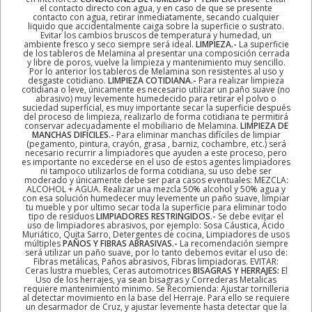
el contacto directo con agua, y en caso de que se presente
contacto con agua, retirar inmediatamente, secando cualquier
liquido que accidentalmente caiga sobre la superficie o sustrato.
Evitar los cambios bruscos de temperatura y humedad, un
ambiente fresco y seco siempre será ideal.
LIMPIEZA.-
La superficie
de los tableros de Melamina al presentar una composición cerrada
y libre de poros, vuelve la limpieza y mantenimiento muy sencillo.
Por lo anterior los tableros de Melamina son resistentes al uso y
desgaste cotidiano.
LIMPIEZA COTIDIANA.-
Para realizar limpieza
cotidiana o leve, únicamente es necesario utilizar un paño suave (no
abrasivo) muy levemente humedecido para retirar el polvo o
suciedad superficial, es muy importante secar la superficie después
del proceso de limpieza, realizarlo de forma cotidiana te permitirá
conservar adecuadamente el mobiliario de Melamina.
LIMPIEZA DE
MANCHAS DIFÍCILES.-
Para eliminar manchas difíciles de limpiar
(pegamento, pintura, crayón, grasa , barniz, cochambre, etc.) será
necesario recurrir a limpiadores que ayuden a este proceso, pero
es importante no excederse en el uso de estos agentes limpiadores
ni tampoco utilizarlos de forma cotidiana, su uso debe ser
moderado y únicamente debe ser para casos eventuales: MEZCLA:
ALCOHOL + AGUA. Realizar una mezcla 50% alcohol y 50% agua y
con esa solución humedecer muy levemente un paño suave, limpiar
tu mueble y por ultimo secar toda la superficie para eliminar todo
tipo de residuos
LIMPIADORES RESTRINGIDOS.-
Se debe evitar el
uso de limpiadores abrasivos, por ejemplo: Sosa Cáustica, Ácido
Muriático, Quita Sarro, Detergentes de cocina, Limpiadores de usos
múltiples
PAÑOS Y FIBRAS ABRASIVAS.-
La recomendación siempre
será utilizar un paño suave, por lo tanto debemos evitar el uso de:
Fibras metálicas, Paños abrasivos, Fibras limpiadoras. EVITAR:
Ceras lustra muebles, Ceras automotrices
BISAGRAS Y HERRAJES:
El
Uso de los herrajes, ya sean bisagras y Correderas Metalicas
requiere mantenimiento minimo. Se Recomienda: Ajustar tornilleria
al detectar movimiento en la base del Herraje. Para ello se requiere
un desarmador de Cruz, y ajustar levemente hasta detectar que la