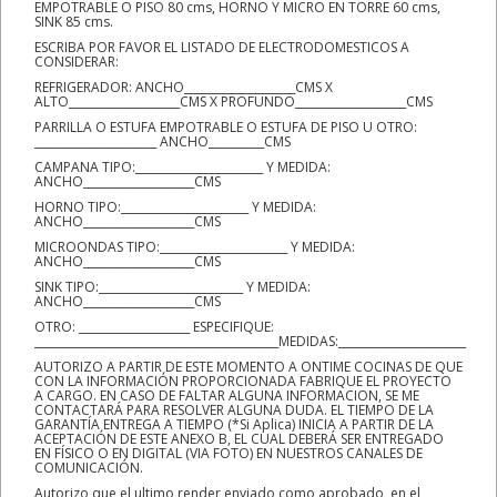
EMPOTRABLE O PISO 80 cms, HORNO Y MICRO EN TORRE 60 cms,
SINK 85 cms.
ESCRIBA POR FAVOR EL LISTADO DE ELECTRODOMESTICOS A
CONSIDERAR:
REFRIGERADOR: ANCHO____________________CMS X
ALTO____________________CMS X PROFUNDO____________________CMS
PARRILLA O ESTUFA EMPOTRABLE O ESTUFA DE PISO U OTRO:
______________________ ANCHO__________CMS
CAMPANA TIPO:_______________________ Y MEDIDA:
ANCHO____________________CMS
HORNO TIPO:_______________________ Y MEDIDA:
ANCHO____________________CMS
MICROONDAS TIPO:_______________________ Y MEDIDA:
ANCHO____________________CMS
SINK TIPO:__________________________ Y MEDIDA:
ANCHO____________________CMS
OTRO: ____________________ ESPECIFIQUE:
____________________________________________MEDIDAS:_______________________
AUTORIZO A PARTIR DE ESTE MOMENTO A ONTIME COCINAS DE QUE
CON LA INFORMACIÓN PROPORCIONADA FABRIQUE EL PROYECTO
A CARGO. EN CASO DE FALTAR ALGUNA INFORMACION, SE ME
CONTACTARÁ PARA RESOLVER ALGUNA DUDA. EL TIEMPO DE LA
GARANTÍA ENTREGA A TIEMPO (*Si Aplica) INICIA A PARTIR DE LA
ACEPTACIÓN DE ESTE ANEXO B, EL CUAL DEBERÁ SER ENTREGADO
EN FÍSICO O EN DIGITAL (VIA FOTO) EN NUESTROS CANALES DE
COMUNICACIÓN.
Autorizo que el ultimo render enviado como aprobado, en el