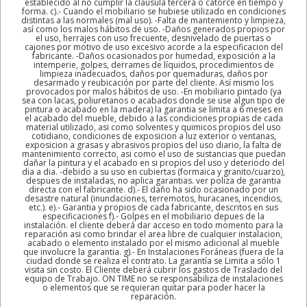
establecido al no cumplir la clausula tercera o catorce en tiempo y
forma. c).- Cuando el mobiliario se hubiese utilizado en condiciones
distintas a las normales (mal uso). -Falta de mantemiento y limpieza,
así como los malos hábitos de uso. -Daños generados propios por
el uso, herrajes con uso frecuente, desnivelado de puertas o
cajones por motivo de uso excesivo acorde a la especificacion del
fabricante. -Daños ocasionados por humedad, exposición a la
intemperie, golpes, derrames de líquidos, procedimientos de
limpieza inadecuados, daños por quemaduras, daños por
desarmado y reubicación por parte del cliente. Así mismo los
provocados por malos hábitos de uso. -En mobiliario pintado (ya
sea con lacas, poliuretanos o acabados donde se use algun tipo de
pintura o acabado en la madera) la garantia se limita a 6 meses en
el acabado del mueble, debido a las condiciones propias de cada
material utilizado, asi como solventes y quimicos propios del uso
cotidiano, condiciones de exposicion a luz exterior o ventanas,
exposicion a grasas y abrasivos propios del uso diario, la falta de
mantenimiento correcto, asi como el uso de sustancias que puedan
dañar la pintura y el acabado en si propios del uso y deteriodo del
dia a dia. -debido a su uso en cubiertas (formaica y granito/cuarzo),
despues de instaladas, no aplica garantias. ver poliza de garantia
directa con el fabricante. d).- El daño ha sido ocasionado por un
desastre natural (inundaciones, terremotos, huracanes, incendios,
etc.). e).- Garantia y propios de cada fabricante, descritos en sus
especificaciones f).- Golpes en el mobiliario depues de la
instalación. el cliente deberá dar acceso en todo momento para la
reparación asi como brindar el area libre de cualquier instalacion,
acabado o elemento instalado por el mismo adicional al mueble
que involucre la garantia. g).- En Instalaciones Foráneas (fuera de la
ciudad donde se realiza el contrato. La garantía se Limita a sólo 1
visita sin costo. El Cliente deberá cubrir los gastos de Traslado del
equipo de Trabajo. ON TIME no se responsabiliza de instalaciones
o elementos que se requieran quitar para poder hacer la
reparación.