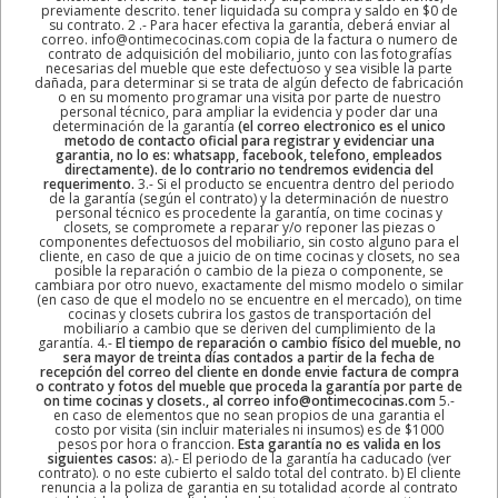
previamente descrito. tener liquidada su compra y saldo en $0 de
su contrato. 2 .- Para hacer efectiva la garantía, deberá enviar al
correo. info@ontimecocinas.com copia de la factura o numero de
contrato de adquisición del mobiliario, junto con las fotografías
necesarias del mueble que este defectuoso y sea visible la parte
dañada, para determinar si se trata de algún defecto de fabricación
o en su momento programar una visita por parte de nuestro
personal técnico, para ampliar la evidencia y poder dar una
determinación de la garantía
(el correo electronico es el unico
metodo de contacto oficial para registrar y evidenciar una
garantia, no lo es: whatsapp, facebook, telefono, empleados
directamente). de lo contrario no tendremos evidencia del
requerimento.
3.- Si el producto se encuentra dentro del periodo
de la garantía (según el contrato) y la determinación de nuestro
personal técnico es procedente la garantía, on time cocinas y
closets, se compromete a reparar y/o reponer las piezas o
componentes defectuosos del mobiliario, sin costo alguno para el
cliente, en caso de que a juicio de on time cocinas y closets, no sea
posible la reparación o cambio de la pieza o componente, se
cambiara por otro nuevo, exactamente del mismo modelo o similar
(en caso de que el modelo no se encuentre en el mercado), on time
cocinas y closets cubrira los gastos de transportación del
mobiliario a cambio que se deriven del cumplimiento de la
garantía. 4.-
El tiempo de reparación o cambio físico del mueble, no
sera mayor de treinta días contados a partir de la fecha de
recepción del correo del cliente en donde envie factura de compra
o contrato y fotos del mueble que proceda la garantía por parte de
on time cocinas y closets., al correo info@ontimecocinas.com
5.-
en caso de elementos que no sean propios de una garantia el
costo por visita (sin incluir materiales ni insumos) es de $1000
pesos por hora o franccion.
Esta garantía no es valida en los
siguientes casos:
a).- El periodo de la garantía ha caducado (ver
contrato). o no este cubierto el saldo total del contrato. b) El cliente
renuncia a la poliza de garantia en su totalidad acorde al contrato