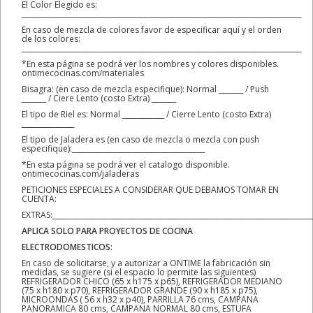
El Color Elegido es:
________________________________________________________________________________
En caso de mezcla de colores favor de especificar aquí y el orden
de los colores:
________________________________________________________________________________
*En esta página se podrá ver los nombres y colores disponibles.
ontimecocinas.com/materiales
Bisagra: (en caso de mezcla especifique): Normal _______ / Push
_______ / Ciere Lento (costo Extra) _______
El tipo de Riel es: Normal ____________ / Cierre Lento (costo Extra)
_______________
El tipo de Jaladera es (en caso de mezcla o mezcla con push
especifique):______________________________________
*En esta página se podrá ver el catalogo disponible.
ontimecocinas.com/jaladeras
PETICIONES ESPECIALES A CONSIDERAR QUE DEBAMOS TOMAR EN
CUENTA:
EXTRAS:__________________________________________________________________________
APLICA SOLO PARA PROYECTOS DE COCINA
ELECTRODOMESTICOS:
En caso de solicitarse, y a autorizar a ONTIME la fabricación sin
medidas, se sugiere (si el espacio lo permite las siguientes)
REFRIGERADOR CHICO (65 x h175 x p65), REFRIGERADOR MEDIANO
(75 x h180 x p70), REFRIGERADOR GRANDE (90 x h185 x p75),
MICROONDAS ( 56 x h32 x p40), PARRILLA 76 cms, CAMPANA
PANORAMICA 80 cms, CAMPANA NORMAL 80 cms, ESTUFA