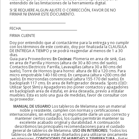
entendido de las limitaciones de la herramienta digital.
SI SE REQUIERE ALGUN AJUSTE O CORRECCIÓN, FAVOR DE NO
FIRMAR NI ENVIAR ESTE DOCUMENTO.
____________________________________
FECHA____________________________________
FIRMA CLIENTE
Doy por entendido que al contactárme para la entrega y no cumplir
con los términos de este contrato, doy por finalizada la CLAUSULA
DE ENTREGA A TIEMPO y se podrá reagendar al menos de 1 a 30
dias.
Guia para Proveedores:
En Cocinas:
Plomeria en area de sink, Gas
en area de Parrilla y Hornos (altura de 30 a 80 cms del suelo).
Contactos Electricos: Parrilla, Lavavajillas (altura 30 a 80 cms del
suelo), Torre de Hornos (para horno: altura de 80 a 120 cms. Para
micro empotrable 140-160 cms). En campana (altura +200 cms del
suelo). En microondas convencional (altura 155-170 del suelo). En
backsplash 117 cms. En area de Refrigerador deseada. Spots (OJO:
Utilizar Spot Slim) y Apagadores (no poner contactos y apagadores
en backsplash area de estufa), en área deseada, previo a instalar
muebles. Esta es solo una guia de medidas, favor de consultar con
su proveedor.
MANUAL DE USUARIO
Los tableros de Melamina son un material
noble y resistente, cumplen con normas y certificaciones
internacionales, sin embargo, es importante darle un uso correcto y
mantener ciertos cuidados, los cuales permitirán mantener su
excelente acabado original y durabilidad. A continuación
describimos las principales recomendaciones para el cuidado
general de tableros de Melamina.
USO EN INTERIORES:
Todos los
tableros de Melamina están diseñados para utilizarse únicamente
en interiores.
CONDICIONES DE HUMEDAD Y TEMPERATURA.-
Evitar