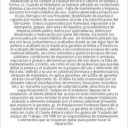
establecido al no cumplir la clausula tercera o catorce en tiempo y
forma. c).- Cuando el mobiliario se hubiese utilizado en condiciones
distintas a las normales (mal uso). -Falta de mantemiento y limpieza,
así como los malos hábitos de uso. -Daños generados propios por
el uso, herrajes con uso frecuente, desnivelado de puertas o
cajones por motivo de uso excesivo acorde a la especificacion del
fabricante. -Daños ocasionados por humedad, exposición a la
intemperie, golpes, derrames de líquidos, procedimientos de
limpieza inadecuados, daños por quemaduras, daños por
desarmado y reubicación por parte del cliente. Así mismo los
provocados por malos hábitos de uso. -En mobiliario pintado (ya
sea con lacas, poliuretanos o acabados donde se use algun tipo de
pintura o acabado en la madera) la garantia se limita a 6 meses en
el acabado del mueble, debido a las condiciones propias de cada
material utilizado, asi como solventes y quimicos propios del uso
cotidiano, condiciones de exposicion a luz exterior o ventanas,
exposicion a grasas y abrasivos propios del uso diario, la falta de
mantenimiento correcto, asi como el uso de sustancias que puedan
dañar la pintura y el acabado en si propios del uso y deteriodo del
dia a dia. -debido a su uso en cubiertas (formaica y granito/cuarzo),
despues de instaladas, no aplica garantias. ver poliza de garantia
directa con el fabricante. d).- El daño ha sido ocasionado por un
desastre natural (inundaciones, terremotos, huracanes, incendios,
etc.). e).- Garantia y propios de cada fabricante, descritos en sus
especificaciones f).- Golpes en el mobiliario depues de la
instalación. el cliente deberá dar acceso en todo momento para la
reparación asi como brindar el area libre de cualquier instalacion,
acabado o elemento instalado por el mismo adicional al mueble
que involucre la garantia. g).- En Instalaciones Foráneas (fuera de la
ciudad donde se realiza el contrato. La garantía se Limita a sólo 1
visita sin costo. El Cliente deberá cubrir los gastos de Traslado del
equipo de Trabajo. ON TIME no se responsabiliza de instalaciones
o elementos que se requieran quitar para poder hacer la
reparación.