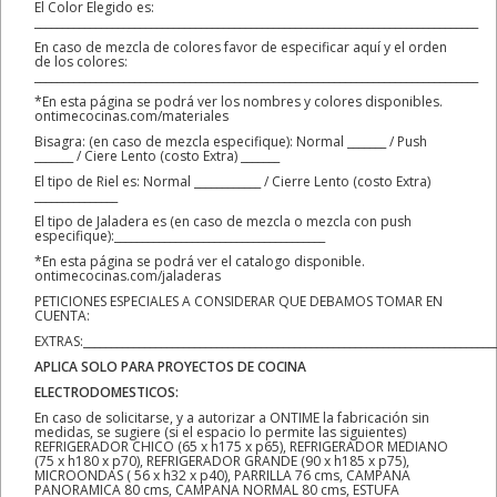
El Color Elegido es:
________________________________________________________________________________
En caso de mezcla de colores favor de especificar aquí y el orden
de los colores:
________________________________________________________________________________
*En esta página se podrá ver los nombres y colores disponibles.
ontimecocinas.com/materiales
Bisagra: (en caso de mezcla especifique): Normal _______ / Push
_______ / Ciere Lento (costo Extra) _______
El tipo de Riel es: Normal ____________ / Cierre Lento (costo Extra)
_______________
El tipo de Jaladera es (en caso de mezcla o mezcla con push
especifique):______________________________________
*En esta página se podrá ver el catalogo disponible.
ontimecocinas.com/jaladeras
PETICIONES ESPECIALES A CONSIDERAR QUE DEBAMOS TOMAR EN
CUENTA:
EXTRAS:__________________________________________________________________________
APLICA SOLO PARA PROYECTOS DE COCINA
ELECTRODOMESTICOS:
En caso de solicitarse, y a autorizar a ONTIME la fabricación sin
medidas, se sugiere (si el espacio lo permite las siguientes)
REFRIGERADOR CHICO (65 x h175 x p65), REFRIGERADOR MEDIANO
(75 x h180 x p70), REFRIGERADOR GRANDE (90 x h185 x p75),
MICROONDAS ( 56 x h32 x p40), PARRILLA 76 cms, CAMPANA
PANORAMICA 80 cms, CAMPANA NORMAL 80 cms, ESTUFA