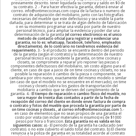
previamente descrito. tener liquidada su compra y saldo en $0 de
su contrato. 2 .- Para hacer efectiva la garantía, deberá enviar al
correo. info@ontimecocinas.com copia de la factura o numero de
contrato de adquisición del mobiliario, junto con las fotografías
necesarias del mueble que este defectuoso y sea visible la parte
dañada, para determinar si se trata de algún defecto de fabricación
o en su momento programar una visita por parte de nuestro
personal técnico, para ampliar la evidencia y poder dar una
determinación de la garantía
(el correo electronico es el unico
metodo de contacto oficial para registrar y evidenciar una
garantia, no lo es: whatsapp, facebook, telefono, empleados
directamente). de lo contrario no tendremos evidencia del
requerimento.
3.- Si el producto se encuentra dentro del periodo
de la garantía (según el contrato) y la determinación de nuestro
personal técnico es procedente la garantía, on time cocinas y
closets, se compromete a reparar y/o reponer las piezas o
componentes defectuosos del mobiliario, sin costo alguno para el
cliente, en caso de que a juicio de on time cocinas y closets, no sea
posible la reparación o cambio de la pieza o componente, se
cambiara por otro nuevo, exactamente del mismo modelo o similar
(en caso de que el modelo no se encuentre en el mercado), on time
cocinas y closets cubrira los gastos de transportación del
mobiliario a cambio que se deriven del cumplimiento de la
garantía. 4.-
El tiempo de reparación o cambio físico del mueble, no
sera mayor de treinta días contados a partir de la fecha de
recepción del correo del cliente en donde envie factura de compra
o contrato y fotos del mueble que proceda la garantía por parte de
on time cocinas y closets., al correo info@ontimecocinas.com
5.-
en caso de elementos que no sean propios de una garantia el
costo por visita (sin incluir materiales ni insumos) es de $1000
pesos por hora o franccion.
Esta garantía no es valida en los
siguientes casos:
a).- El periodo de la garantía ha caducado (ver
contrato). o no este cubierto el saldo total del contrato. b) El cliente
renuncia a la poliza de garantia en su totalidad acorde al contrato