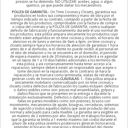
presion se ha detenido. NO UTILIZAR: aceites, agua, o algun
quimico, ya que puede dañar los mecanismos.
POLIZA DE GARANTÍA.-
On Time Cocinas y Closets, garantiza sus
productos en todos sus componentes y mano de obra por el
tiempo indicado en su contrato, contando a partir de la fecha de
entrega de los productos, comprobable con la factura de compra
o copia del contrato y la PÓLIZA DE GARANTÍA, contra cualquier
defecto de fabricación y funcionamiento durante el uso normal de
los productos. esta póliza ampara únicamente los productos cuyo
modelo esten adquiridos en on time cocinas y closets. el horario de
atencion es de lunes a viernes de 9am a 6pm, on time cocinas y
closets siempre fijara los horarios de atencion de garantias 1 hora
antes de ir al domicilio, si el cliente no puede recibir al personal en
el sitio de intalacion o no se encuentra en el domicilio, el periodo
de espera maximo será de 20 minutos, se procederá a re agendar
en un lapso de 1 a 10 dias habiles adicionales a los terminos de
esta poliza, y asi consecutivamente hasta tener acceso a la
reparacion, siempre deberá existir un responsable que acepte o
tome decision en la reparación, de lo contrario se hara la
reparación y se marcara como terminada, visitas de retrabajo
generan costo de honorarios.
CLÁUSULAS:
1.- Esta póliza ampara
únicamente mobiliario comercializado por on time cocinas y
closets contra defectos de fabricación los cuales incluyen: defectos
o daños visibles como son: piezas mal ensambladas, golpes y
daños físicos que se presenten en la entrega o durante la
instalación exclusivamente. Defectos o daños no visibles como son:
fallas en partes movibles como son pistones, brazos con
movimiento, mecanismos de ajuste, bisagras, cerraduras, sistemas
de sujeción y todos aquellos daños que sean producto del uso
normal y adecuado para cada mueble. La garantia sera exigible en
un maximo de 2 eventos por año. Excepto en trabajos foraneos,
que la garantia se limita a 1 evento maximo (sin costo) durante el
plazo de esta póliza (eventos posteriores generan honorarios).
entender el horario de operacion y disponibilidad del cliente,