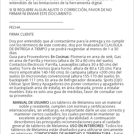
entendido de las limitaciones de la herramienta digital.
SI SE REQUIERE ALGUN AJUSTE O CORRECCIÓN, FAVOR DE NO
FIRMAR NI ENVIAR ESTE DOCUMENTO.
____________________________________
FECHA____________________________________
FIRMA CLIENTE
Doy por entendido que al contactárme para la entrega y no cumplir
con los términos de este contrato, doy por finalizada la CLAUSULA
DE ENTREGA A TIEMPO y se podrá reagendar al menos de 1 a 30
dias.
Guia para Proveedores:
En Cocinas:
Plomeria en area de sink, Gas
en area de Parrilla y Hornos (altura de 30 a 80 cms del suelo).
Contactos Electricos: Parrilla, Lavavajillas (altura 30 a 80 cms del
suelo), Torre de Hornos (para horno: altura de 80 a 120 cms. Para
micro empotrable 140-160 cms). En campana (altura +200 cms del
suelo). En microondas convencional (altura 155-170 del suelo). En
backsplash 117 cms. En area de Refrigerador deseada. Spots (OJO:
Utilizar Spot Slim) y Apagadores (no poner contactos y apagadores
en backsplash area de estufa), en área deseada, previo a instalar
muebles. Esta es solo una guia de medidas, favor de consultar con
su proveedor.
MANUAL DE USUARIO
Los tableros de Melamina son un material
noble y resistente, cumplen con normas y certificaciones
internacionales, sin embargo, es importante darle un uso correcto y
mantener ciertos cuidados, los cuales permitirán mantener su
excelente acabado original y durabilidad. A continuación
describimos las principales recomendaciones para el cuidado
general de tableros de Melamina.
USO EN INTERIORES:
Todos los
tableros de Melamina están diseñados para utilizarse únicamente
en interiores.
CONDICIONES DE HUMEDAD Y TEMPERATURA.-
Evitar