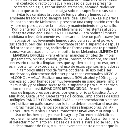
el contacto directo con agua, y en caso de que se presente
contacto con agua, retirar inmediatamente, secando cualquier
liquido que accidentalmente caiga sobre la superficie o sustrato.
Evitar los cambios bruscos de temperatura y humedad, un
ambiente fresco y seco siempre será ideal.
LIMPIEZA.-
La superficie
de los tableros de Melamina al presentar una composición cerrada
y libre de poros, vuelve la limpieza y mantenimiento muy sencillo.
Por lo anterior los tableros de Melamina son resistentes al uso y
desgaste cotidiano.
LIMPIEZA COTIDIANA.-
Para realizar limpieza
cotidiana o leve, únicamente es necesario utilizar un paño suave (no
abrasivo) muy levemente humedecido para retirar el polvo o
suciedad superficial, es muy importante secar la superficie después
del proceso de limpieza, realizarlo de forma cotidiana te permitirá
conservar adecuadamente el mobiliario de Melamina.
LIMPIEZA DE
MANCHAS DIFÍCILES.-
Para eliminar manchas difíciles de limpiar
(pegamento, pintura, crayón, grasa , barniz, cochambre, etc.) será
necesario recurrir a limpiadores que ayuden a este proceso, pero
es importante no excederse en el uso de estos agentes limpiadores
ni tampoco utilizarlos de forma cotidiana, su uso debe ser
moderado y únicamente debe ser para casos eventuales: MEZCLA:
ALCOHOL + AGUA. Realizar una mezcla 50% alcohol y 50% agua y
con esa solución humedecer muy levemente un paño suave, limpiar
tu mueble y por ultimo secar toda la superficie para eliminar todo
tipo de residuos
LIMPIADORES RESTRINGIDOS.-
Se debe evitar el
uso de limpiadores abrasivos, por ejemplo: Sosa Cáustica, Ácido
Muriático, Quita Sarro, Detergentes de cocina, Limpiadores de usos
múltiples
PAÑOS Y FIBRAS ABRASIVAS.-
La recomendación siempre
será utilizar un paño suave, por lo tanto debemos evitar el uso de:
Fibras metálicas, Paños abrasivos, Fibras limpiadoras. EVITAR:
Ceras lustra muebles, Ceras automotrices
BISAGRAS Y HERRAJES:
El
Uso de los herrajes, ya sean bisagras y Correderas Metalicas
requiere mantenimiento minimo. Se Recomienda: Ajustar tornilleria
al detectar movimiento en la base del Herraje. Para ello se requiere
un desarmador de Cruz, y ajustar levemente hasta detectar que la