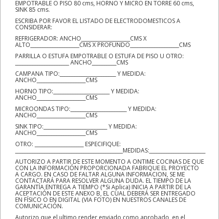
EMPOTRABLE O PISO 80 cms, HORNO Y MICRO EN TORRE 60 cms,
SINK 85 cms.
ESCRIBA POR FAVOR EL LISTADO DE ELECTRODOMESTICOS A
CONSIDERAR:
REFRIGERADOR: ANCHO____________________CMS X
ALTO____________________CMS X PROFUNDO____________________CMS
PARRILLA O ESTUFA EMPOTRABLE O ESTUFA DE PISO U OTRO:
______________________ ANCHO__________CMS
CAMPANA TIPO:_______________________ Y MEDIDA:
ANCHO____________________CMS
HORNO TIPO:_______________________ Y MEDIDA:
ANCHO____________________CMS
MICROONDAS TIPO:_______________________ Y MEDIDA:
ANCHO____________________CMS
SINK TIPO:__________________________ Y MEDIDA:
ANCHO____________________CMS
OTRO: ____________________ ESPECIFIQUE:
____________________________________________MEDIDAS:_______________________
AUTORIZO A PARTIR DE ESTE MOMENTO A ONTIME COCINAS DE QUE
CON LA INFORMACIÓN PROPORCIONADA FABRIQUE EL PROYECTO
A CARGO. EN CASO DE FALTAR ALGUNA INFORMACION, SE ME
CONTACTARÁ PARA RESOLVER ALGUNA DUDA. EL TIEMPO DE LA
GARANTÍA ENTREGA A TIEMPO (*Si Aplica) INICIA A PARTIR DE LA
ACEPTACIÓN DE ESTE ANEXO B, EL CUAL DEBERÁ SER ENTREGADO
EN FÍSICO O EN DIGITAL (VIA FOTO) EN NUESTROS CANALES DE
COMUNICACIÓN.
Autorizo que el ultimo render enviado como aprobado, en el