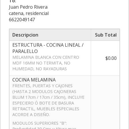
To:
Juan Pedro Rivera
catena, residencial
6622049147
Descripcion
Sub Total
ESTRUCTURA - COCINA LINEAL /
PARALELLO
MELAMINA BLANCA CON CENTRO
$0.00
MDF 16MM NO TERMITA, NO
HUMEDAD, NO RAYADURAS
COCINA MELAMINA
FRENTES, PUERTAS Y CAJONES
(HASTA 2 MODULOS CAJONERAS
BLUM 17cm / 17cm / 35cm), INCLUYE
ESPECIERO Ó BOTE DE BASURA
RETRACTIL, MUEBLES ESPECIALES
ACORDE A DISEÑO.
MODULOS SUPERIORES "B":
Profundidad 30 Cms y Altura max