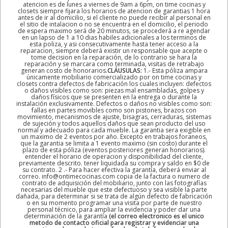
atencion es de lunes a viernes de 9am a 6pm, on time cocinas y
closets siempre fijara los horarios de atencion de garantias 1 hora
antes de ir al domicilio, si el cliente no puede recibir al personal en
el sitio de intalacion o no se encuentra en el domicilio, el periodo
de espera maximo será de 20 minutos, se procederá a re agendar
en un lapso de 1 a 10 dias habiles adicionales a los terminos de
esta poliza, y asi consecutivamente hasta tener acceso a la
reparacion, siempre deberá existir un responsable que acepte o
tome decision en la reparación, de lo contrario se hara la
reparación y se marcara como terminada, visitas de retrabajo
generan costo de honorarios.
CLÁUSULAS:
1.- Esta póliza ampara
únicamente mobiliario comercializado por on time cocinas y
closets contra defectos de fabricación los cuales incluyen: defectos
o daños visibles como son: piezas mal ensambladas, golpes y
daños físicos que se presenten en la entrega o durante la
instalación exclusivamente. Defectos o daños no visibles como son:
fallas en partes movibles como son pistones, brazos con
movimiento, mecanismos de ajuste, bisagras, cerraduras, sistemas
de sujeción y todos aquellos daños que sean producto del uso
normal y adecuado para cada mueble. La garantia sera exigible en
un maximo de 2 eventos por año. Excepto en trabajos foraneos,
que la garantia se limita a 1 evento maximo (sin costo) durante el
plazo de esta póliza (eventos posteriores generan honorarios).
entender el horario de operacion y disponibilidad del cliente,
previamente descrito. tener liquidada su compra y saldo en $0 de
su contrato. 2 .- Para hacer efectiva la garantía, deberá enviar al
correo. info@ontimecocinas.com copia de la factura o numero de
contrato de adquisición del mobiliario, junto con las fotografías
necesarias del mueble que este defectuoso y sea visible la parte
dañada, para determinar si se trata de algún defecto de fabricación
o en su momento programar una visita por parte de nuestro
personal técnico, para ampliar la evidencia y poder dar una
determinación de la garantía
(el correo electronico es el unico
metodo de contacto oficial para registrar y evidenciar una