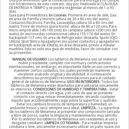
Doy por entendido que al contactárme para la entrega y no cumplir
con los términos de este contrato, doy por finalizada la CLAUSULA
DE ENTREGA A TIEMPO y se podrá reagendar al menos de 1 a 30
dias.
Guia para Proveedores:
En Cocinas:
Plomeria en area de sink, Gas
en area de Parrilla y Hornos (altura de 30 a 80 cms del suelo).
Contactos Electricos: Parrilla, Lavavajillas (altura 30 a 80 cms del
suelo), Torre de Hornos (para horno: altura de 80 a 120 cms. Para
micro empotrable 140-160 cms). En campana (altura +200 cms del
suelo). En microondas convencional (altura 155-170 del suelo). En
backsplash 117 cms. En area de Refrigerador deseada. Spots (OJO:
Utilizar Spot Slim) y Apagadores (no poner contactos y apagadores
en backsplash area de estufa), en área deseada, previo a instalar
muebles. Esta es solo una guia de medidas, favor de consultar con
su proveedor.
MANUAL DE USUARIO
Los tableros de Melamina son un material
noble y resistente, cumplen con normas y certificaciones
internacionales, sin embargo, es importante darle un uso correcto y
mantener ciertos cuidados, los cuales permitirán mantener su
excelente acabado original y durabilidad. A continuación
describimos las principales recomendaciones para el cuidado
general de tableros de Melamina.
USO EN INTERIORES:
Todos los
tableros de Melamina están diseñados para utilizarse únicamente
en interiores.
CONDICIONES DE HUMEDAD Y TEMPERATURA.-
Evitar
el contacto directo con agua, y en caso de que se presente
contacto con agua, retirar inmediatamente, secando cualquier
liquido que accidentalmente caiga sobre la superficie o sustrato.
Evitar los cambios bruscos de temperatura y humedad, un
ambiente fresco y seco siempre será ideal.
LIMPIEZA.-
La superficie
de los tableros de Melamina al presentar una composición cerrada
y libre de poros, vuelve la limpieza y mantenimiento muy sencillo.
Por lo anterior los tableros de Melamina son resistentes al uso y
desgaste cotidiano.
LIMPIEZA COTIDIANA.-
Para realizar limpieza
cotidiana o leve, únicamente es necesario utilizar un paño suave (no