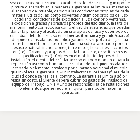
sea con lacas, poliuretanos o acabados donde se use algun tipo de
pintura o acabado en la madera) la garantia se limita a 6 meses en
el acabado del mueble, debido a las condiciones propias de cada
material utilizado, asi como solventes y quimicos propios del uso
cotidiano, condiciones de exposicion a luz exterior o ventanas,
exposicion a grasas y abrasivos propios del uso diario, la falta de
mantenimiento correcto, asi como el uso de sustancias que puedan
dañar la pintura y el acabado en si propios del uso y deteriodo del
dia a dia. -debido a su uso en cubiertas (formaica y granito/cuarzo),
despues de instaladas, no aplica garantias. ver poliza de garantia
directa con el fabricante. d).- El daño ha sido ocasionado por un
desastre natural (inundaciones, terremotos, huracanes, incendios,
etc.). e).- Garantia y propios de cada fabricante, descritos en sus
especificaciones f).- Golpes en el mobiliario depues de la
instalación. el cliente deberá dar acceso en todo momento para la
reparación asi como brindar el area libre de cualquier instalacion,
acabado o elemento instalado por el mismo adicional al mueble
que involucre la garantia. g).- En Instalaciones Foráneas (fuera de la
ciudad donde se realiza el contrato. La garantía se Limita a sólo 1
visita sin costo. El Cliente deberá cubrir los gastos de Traslado del
equipo de Trabajo. ON TIME no se responsabiliza de instalaciones
o elementos que se requieran quitar para poder hacer la
reparación.