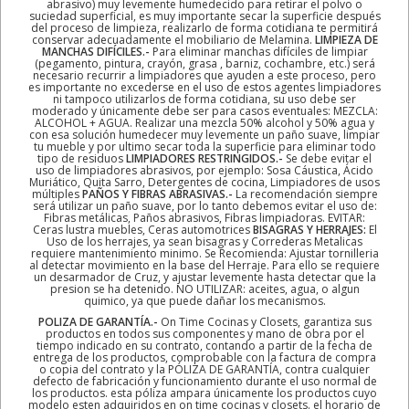
abrasivo) muy levemente humedecido para retirar el polvo o
suciedad superficial, es muy importante secar la superficie después
del proceso de limpieza, realizarlo de forma cotidiana te permitirá
conservar adecuadamente el mobiliario de Melamina.
LIMPIEZA DE
MANCHAS DIFÍCILES.-
Para eliminar manchas difíciles de limpiar
(pegamento, pintura, crayón, grasa , barniz, cochambre, etc.) será
necesario recurrir a limpiadores que ayuden a este proceso, pero
es importante no excederse en el uso de estos agentes limpiadores
ni tampoco utilizarlos de forma cotidiana, su uso debe ser
moderado y únicamente debe ser para casos eventuales: MEZCLA:
ALCOHOL + AGUA. Realizar una mezcla 50% alcohol y 50% agua y
con esa solución humedecer muy levemente un paño suave, limpiar
tu mueble y por ultimo secar toda la superficie para eliminar todo
tipo de residuos
LIMPIADORES RESTRINGIDOS.-
Se debe evitar el
uso de limpiadores abrasivos, por ejemplo: Sosa Cáustica, Ácido
Muriático, Quita Sarro, Detergentes de cocina, Limpiadores de usos
múltiples
PAÑOS Y FIBRAS ABRASIVAS.-
La recomendación siempre
será utilizar un paño suave, por lo tanto debemos evitar el uso de:
Fibras metálicas, Paños abrasivos, Fibras limpiadoras. EVITAR:
Ceras lustra muebles, Ceras automotrices
BISAGRAS Y HERRAJES:
El
Uso de los herrajes, ya sean bisagras y Correderas Metalicas
requiere mantenimiento minimo. Se Recomienda: Ajustar tornilleria
al detectar movimiento en la base del Herraje. Para ello se requiere
un desarmador de Cruz, y ajustar levemente hasta detectar que la
presion se ha detenido. NO UTILIZAR: aceites, agua, o algun
quimico, ya que puede dañar los mecanismos.
POLIZA DE GARANTÍA.-
On Time Cocinas y Closets, garantiza sus
productos en todos sus componentes y mano de obra por el
tiempo indicado en su contrato, contando a partir de la fecha de
entrega de los productos, comprobable con la factura de compra
o copia del contrato y la PÓLIZA DE GARANTÍA, contra cualquier
defecto de fabricación y funcionamiento durante el uso normal de
los productos. esta póliza ampara únicamente los productos cuyo
modelo esten adquiridos en on time cocinas y closets. el horario de