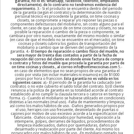
garantia, no lo es: whatsapp, facebook, telefono, empleados
directamente). de lo contrario no tendremos evidencia del
requerimento.
3.- Si el producto se encuentra dentro del periodo
de la garantía (según el contrato) y la determinación de nuestro
personal técnico es procedente la garantía, on time cocinas y
closets, se compromete a reparar y/o reponer las piezas o
componentes defectuosos del mobiliario, sin costo alguno para el
cliente, en caso de que a juicio de on time cocinas y closets, no sea
posible la reparación o cambio de la pieza o componente, se
cambiara por otro nuevo, exactamente del mismo modelo o similar
(en caso de que el modelo no se encuentre en el mercado), on time
cocinas y closets cubrira los gastos de transportación del
mobiliario a cambio que se deriven del cumplimiento de la
garantía. 4.-
El tiempo de reparación o cambio físico del mueble, no
sera mayor de treinta días contados a partir de la fecha de
recepción del correo del cliente en donde envie factura de compra
o contrato y fotos del mueble que proceda la garantía por parte de
on time cocinas y closets., al correo info@ontimecocinas.com
5.-
en caso de elementos que no sean propios de una garantia el
costo por visita (sin incluir materiales ni insumos) es de $1000
pesos por hora o franccion.
Esta garantía no es valida en los
siguientes casos:
a).- El periodo de la garantía ha caducado (ver
contrato). o no este cubierto el saldo total del contrato. b) El cliente
renuncia a la poliza de garantia en su totalidad acorde al contrato
establecido al no cumplir la clausula tercera o catorce en tiempo y
forma. c).- Cuando el mobiliario se hubiese utilizado en condiciones
distintas a las normales (mal uso). -Falta de mantemiento y limpieza,
así como los malos hábitos de uso. -Daños generados propios por
el uso, herrajes con uso frecuente, desnivelado de puertas o
cajones por motivo de uso excesivo acorde a la especificacion del
fabricante. -Daños ocasionados por humedad, exposición a la
intemperie, golpes, derrames de líquidos, procedimientos de
limpieza inadecuados, daños por quemaduras, daños por
desarmado y reubicación por parte del cliente. Así mismo los
provocados por malos hábitos de uso. -En mobiliario pintado (ya