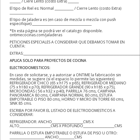
_______ / Ciere Lento (costo Extra) _______
El tipo de Riel es: Normal ____________ / Cierre Lento (costo Extra)
_______________
El tipo de Jaladera es (en caso de mezcla o mezcla con push
especifique):______________________________________
*En esta página se podrá ver el catalogo disponible.
ontimecocinas.com/jaladeras
PETICIONES ESPECIALES A CONSIDERAR QUE DEBAMOS TOMAR EN
CUENTA:
EXTRAS:__________________________________________________________________________
APLICA SOLO PARA PROYECTOS DE COCINA
ELECTRODOMESTICOS:
En caso de solicitarse, y a autorizar a ONTIME la fabricación sin
medidas, se sugiere (si el espacio lo permite las siguientes)
REFRIGERADOR CHICO (65 x h175 x p65), REFRIGERADOR MEDIANO
(75 x h180 x p70), REFRIGERADOR GRANDE (90 x h185 x p75),
MICROONDAS ( 56 x h32 x p40), PARRILLA 76 cms, CAMPANA
PANORAMICA 80 cms, CAMPANA NORMAL 80 cms, ESTUFA
EMPOTRABLE O PISO 80 cms, HORNO Y MICRO EN TORRE 60 cms,
SINK 85 cms.
ESCRIBA POR FAVOR EL LISTADO DE ELECTRODOMESTICOS A
CONSIDERAR:
REFRIGERADOR: ANCHO____________________CMS X
ALTO____________________CMS X PROFUNDO____________________CMS
PARRILLA O ESTUFA EMPOTRABLE O ESTUFA DE PISO U OTRO:
______________________ ANCHO__________CMS