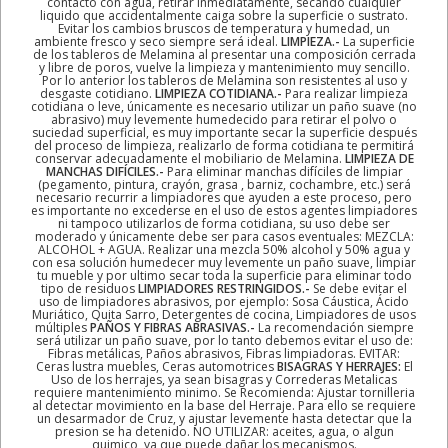
contacto con agua, retirar inmediatamente, secando cualquier
liquido que accidentalmente caiga sobre la superficie o sustrato.
Evitar los cambios bruscos de temperatura y humedad, un
ambiente fresco y seco siempre será ideal.
LIMPIEZA.-
La superficie
de los tableros de Melamina al presentar una composición cerrada
y libre de poros, vuelve la limpieza y mantenimiento muy sencillo.
Por lo anterior los tableros de Melamina son resistentes al uso y
desgaste cotidiano.
LIMPIEZA COTIDIANA.-
Para realizar limpieza
cotidiana o leve, únicamente es necesario utilizar un paño suave (no
abrasivo) muy levemente humedecido para retirar el polvo o
suciedad superficial, es muy importante secar la superficie después
del proceso de limpieza, realizarlo de forma cotidiana te permitirá
conservar adecuadamente el mobiliario de Melamina.
LIMPIEZA DE
MANCHAS DIFÍCILES.-
Para eliminar manchas difíciles de limpiar
(pegamento, pintura, crayón, grasa , barniz, cochambre, etc.) será
necesario recurrir a limpiadores que ayuden a este proceso, pero
es importante no excederse en el uso de estos agentes limpiadores
ni tampoco utilizarlos de forma cotidiana, su uso debe ser
moderado y únicamente debe ser para casos eventuales: MEZCLA:
ALCOHOL + AGUA. Realizar una mezcla 50% alcohol y 50% agua y
con esa solución humedecer muy levemente un paño suave, limpiar
tu mueble y por ultimo secar toda la superficie para eliminar todo
tipo de residuos
LIMPIADORES RESTRINGIDOS.-
Se debe evitar el
uso de limpiadores abrasivos, por ejemplo: Sosa Cáustica, Ácido
Muriático, Quita Sarro, Detergentes de cocina, Limpiadores de usos
múltiples
PAÑOS Y FIBRAS ABRASIVAS.-
La recomendación siempre
será utilizar un paño suave, por lo tanto debemos evitar el uso de:
Fibras metálicas, Paños abrasivos, Fibras limpiadoras. EVITAR:
Ceras lustra muebles, Ceras automotrices
BISAGRAS Y HERRAJES:
El
Uso de los herrajes, ya sean bisagras y Correderas Metalicas
requiere mantenimiento minimo. Se Recomienda: Ajustar tornilleria
al detectar movimiento en la base del Herraje. Para ello se requiere
un desarmador de Cruz, y ajustar levemente hasta detectar que la
presion se ha detenido. NO UTILIZAR: aceites, agua, o algun
quimico, ya que puede dañar los mecanismos.