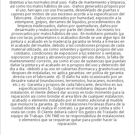
distintas a las normales (mal uso). -Falta de mantemiento y limpieza,
así como los malos hábitos de uso. -Daños generados propios por
el uso, herrajes con uso frecuente, desnivelado de puertas o
cajones por motivo de uso excesivo acorde a la especificacion del
fabricante. -Daños ocasionados por humedad, exposición a la
intemperie, golpes, derrames de líquidos, procedimientos de
limpieza inadecuados, daños por quemaduras, daños por
desarmado y reubicación por parte del cliente. Así mismo los
provocados por malos hábitos de uso. -En mobiliario pintado (ya
sea con lacas, poliuretanos o acabados donde se use algun tipo de
pintura o acabado en la madera) la garantia se limita a 6 meses en
el acabado del mueble, debido a las condiciones propias de cada
material utilizado, asi como solventes y quimicos propios del uso
cotidiano, condiciones de exposicion a luz exterior o ventanas,
exposicion a grasas y abrasivos propios del uso diario, la falta de
mantenimiento correcto, asi como el uso de sustancias que puedan
dañar la pintura y el acabado en si propios del uso y deteriodo del
dia a dia. -debido a su uso en cubiertas (formaica y granito/cuarzo),
despues de instaladas, no aplica garantias. ver poliza de garantia
directa con el fabricante. d).- El daño ha sido ocasionado por un
desastre natural (inundaciones, terremotos, huracanes, incendios,
etc.). e).- Garantia y propios de cada fabricante, descritos en sus
especificaciones f).- Golpes en el mobiliario depues de la
instalación. el cliente deberá dar acceso en todo momento para la
reparación asi como brindar el area libre de cualquier instalacion,
acabado o elemento instalado por el mismo adicional al mueble
que involucre la garantia. g).- En Instalaciones Foráneas (fuera de la
ciudad donde se realiza el contrato. La garantía se Limita a sólo 1
visita sin costo. El Cliente deberá cubrir los gastos de Traslado del
equipo de Trabajo. ON TIME no se responsabiliza de instalaciones
o elementos que se requieran quitar para poder hacer la
reparación.