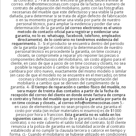
su contrato. 2 .- Para hacer efectiva la garantía, deberá enviar al
correo. info@ontimecocinas.com copia de la factura o numero de
contrato de adquisición del mobiliario, junto con las fotografías
necesarias del mueble que este defectuoso y sea visible la parte
dañada, para determinar si se trata de algún defecto de fabricación
o en su momento programar una visita por parte de nuestro
personal técnico, para ampliar la evidencia y poder dar una
determinación de la garantía
(el correo electronico es el unico
metodo de contacto oficial para registrar y evidenciar una
garantia, no lo es: whatsapp, facebook, telefono, empleados
directamente). de lo contrario no tendremos evidencia del
requerimento.
3.- Si el producto se encuentra dentro del periodo
de la garantía (según el contrato) y la determinación de nuestro
personal técnico es procedente la garantía, on time cocinas y
closets, se compromete a reparar y/o reponer las piezas o
componentes defectuosos del mobiliario, sin costo alguno para el
cliente, en caso de que a juicio de on time cocinas y closets, no sea
posible la reparación o cambio de la pieza o componente, se
cambiara por otro nuevo, exactamente del mismo modelo o similar
(en caso de que el modelo no se encuentre en el mercado), on time
cocinas y closets cubrira los gastos de transportación del
mobiliario a cambio que se deriven del cumplimiento de la
garantía. 4.-
El tiempo de reparación o cambio físico del mueble, no
sera mayor de treinta días contados a partir de la fecha de
recepción del correo del cliente en donde envie factura de compra
o contrato y fotos del mueble que proceda la garantía por parte de
on time cocinas y closets., al correo info@ontimecocinas.com
5.-
en caso de elementos que no sean propios de una garantia el
costo por visita (sin incluir materiales ni insumos) es de $1000
pesos por hora o franccion.
Esta garantía no es valida en los
siguientes casos:
a).- El periodo de la garantía ha caducado (ver
contrato). o no este cubierto el saldo total del contrato. b) El cliente
renuncia a la poliza de garantia en su totalidad acorde al contrato
establecido al no cumplir la clausula tercera o catorce en tiempo y
forma. c).- Cuando el mobiliario se hubiese utilizado en condiciones