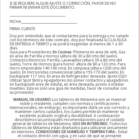
SI SE REQUIERE ALGUN AJUSTE O CORRECCIÓN, FAVOR DE NO
FIRMAR NI ENVIAR ESTE DOCUMENTO.
____________________________________
FECHA____________________________________
FIRMA CLIENTE
Doy por entendido que al contactárme para la entrega y no cumplir
con los términos de este contrato, doy por finalizada la CLAUSULA
DE ENTREGA A TIEMPO y se podrá reagendar al menos de 1 a 30
dias.
Guia para Proveedores:
En Cocinas:
Plomeria en area de sink, Gas
en area de Parrilla y Hornos (altura de 30 a 80 cms del suelo).
Contactos Electricos: Parrilla, Lavavajillas (altura 30 a 80 cms del
suelo), Torre de Hornos (para horno: altura de 80 a 120 cms. Para
micro empotrable 140-160 cms). En campana (altura +200 cms del
suelo). En microondas convencional (altura 155-170 del suelo). En
backsplash 117 cms. En area de Refrigerador deseada. Spots (OJO:
Utilizar Spot Slim) y Apagadores (no poner contactos y apagadores
en backsplash area de estufa), en área deseada, previo a instalar
muebles. Esta es solo una guia de medidas, favor de consultar con
su proveedor.
MANUAL DE USUARIO
Los tableros de Melamina son un material
noble y resistente, cumplen con normas y certificaciones
internacionales, sin embargo, es importante darle un uso correcto y
mantener ciertos cuidados, los cuales permitirán mantener su
excelente acabado original y durabilidad. A continuación
describimos las principales recomendaciones para el cuidado
general de tableros de Melamina.
USO EN INTERIORES:
Todos los
tableros de Melamina están diseñados para utilizarse únicamente
en interiores.
CONDICIONES DE HUMEDAD Y TEMPERATURA.-
Evitar
el contacto directo con agua, y en caso de que se presente