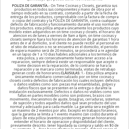
POLIZA DE GARANTÍA.-
On Time Cocinas y Closets, garantiza sus
productos en todos sus componentes y mano de obra por el
tiempo indicado en su contrato, contando a partir de la fecha de
entrega de los productos, comprobable con la factura de compra
o copia del contrato y la PÓLIZA DE GARANTÍA, contra cualquier
defecto de fabricación y funcionamiento durante el uso normal de
los productos. esta póliza ampara únicamente los productos cuyo
modelo esten adquiridos en on time cocinas y closets. el horario de
atencion es de lunes a viernes de 9am a 6pm, on time cocinas y
closets siempre fijara los horarios de atencion de garantias 1 hora
antes de ir al domicilio, si el cliente no puede recibir al personal en
el sitio de intalacion o no se encuentra en el domicilio, el periodo
de espera maximo será de 20 minutos, se procederá a re agendar
en un lapso de 1 a 10 dias habiles adicionales a los terminos de
esta poliza, y asi consecutivamente hasta tener acceso a la
reparacion, siempre deberá existir un responsable que acepte o
tome decision en la reparación, de lo contrario se hara la
reparación y se marcara como terminada, visitas de retrabajo
generan costo de honorarios.
CLÁUSULAS:
1.- Esta póliza ampara
únicamente mobiliario comercializado por on time cocinas y
closets contra defectos de fabricación los cuales incluyen: defectos
o daños visibles como son: piezas mal ensambladas, golpes y
daños físicos que se presenten en la entrega o durante la
instalación exclusivamente. Defectos o daños no visibles como son:
fallas en partes movibles como son pistones, brazos con
movimiento, mecanismos de ajuste, bisagras, cerraduras, sistemas
de sujeción y todos aquellos daños que sean producto del uso
normal y adecuado para cada mueble. La garantia sera exigible en
un maximo de 2 eventos por año. Excepto en trabajos foraneos,
que la garantia se limita a 1 evento maximo (sin costo) durante el
plazo de esta póliza (eventos posteriores generan honorarios).
entender el horario de operacion y disponibilidad del cliente,
previamente descrito. tener liquidada su compra y saldo en $0 de