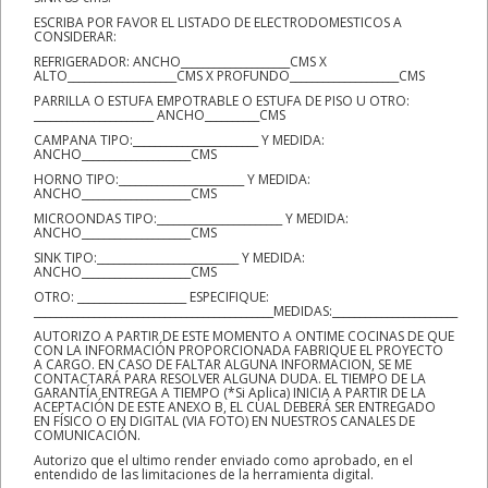
ESCRIBA POR FAVOR EL LISTADO DE ELECTRODOMESTICOS A
CONSIDERAR:
REFRIGERADOR: ANCHO____________________CMS X
ALTO____________________CMS X PROFUNDO____________________CMS
PARRILLA O ESTUFA EMPOTRABLE O ESTUFA DE PISO U OTRO:
______________________ ANCHO__________CMS
CAMPANA TIPO:_______________________ Y MEDIDA:
ANCHO____________________CMS
HORNO TIPO:_______________________ Y MEDIDA:
ANCHO____________________CMS
MICROONDAS TIPO:_______________________ Y MEDIDA:
ANCHO____________________CMS
SINK TIPO:__________________________ Y MEDIDA:
ANCHO____________________CMS
OTRO: ____________________ ESPECIFIQUE:
____________________________________________MEDIDAS:_______________________
AUTORIZO A PARTIR DE ESTE MOMENTO A ONTIME COCINAS DE QUE
CON LA INFORMACIÓN PROPORCIONADA FABRIQUE EL PROYECTO
A CARGO. EN CASO DE FALTAR ALGUNA INFORMACION, SE ME
CONTACTARÁ PARA RESOLVER ALGUNA DUDA. EL TIEMPO DE LA
GARANTÍA ENTREGA A TIEMPO (*Si Aplica) INICIA A PARTIR DE LA
ACEPTACIÓN DE ESTE ANEXO B, EL CUAL DEBERÁ SER ENTREGADO
EN FÍSICO O EN DIGITAL (VIA FOTO) EN NUESTROS CANALES DE
COMUNICACIÓN.
Autorizo que el ultimo render enviado como aprobado, en el
entendido de las limitaciones de la herramienta digital.