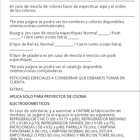
En caso de mezcla de colores favor de especificar aquí y el orden
de los colores:
________________________________________________________________________________
*En esta página se podrá ver los nombres y colores disponibles.
ontimecocinas.com/materiales
Bisagra: (en caso de mezcla especifique): Normal _______ / Push
_______ / Ciere Lento (costo Extra) _______
El tipo de Riel es: Normal ____________ / Cierre Lento (costo Extra)
_______________
El tipo de Jaladera es (en caso de mezcla o mezcla con push
especifique):______________________________________
*En esta página se podrá ver el catalogo disponible.
ontimecocinas.com/jaladeras
PETICIONES ESPECIALES A CONSIDERAR QUE DEBAMOS TOMAR EN
CUENTA:
EXTRAS:__________________________________________________________________________
APLICA SOLO PARA PROYECTOS DE COCINA
ELECTRODOMESTICOS:
En caso de solicitarse, y a autorizar a ONTIME la fabricación sin
medidas, se sugiere (si el espacio lo permite las siguientes)
REFRIGERADOR CHICO (65 x h175 x p65), REFRIGERADOR MEDIANO
(75 x h180 x p70), REFRIGERADOR GRANDE (90 x h185 x p75),
MICROONDAS ( 56 x h32 x p40), PARRILLA 76 cms, CAMPANA
PANORAMICA 80 cms, CAMPANA NORMAL 80 cms, ESTUFA
EMPOTRABLE O PISO 80 cms, HORNO Y MICRO EN TORRE 60 cms,
SINK 85 cms.