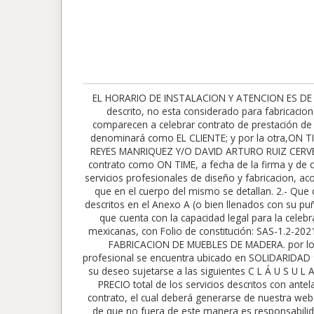
EL HORARIO DE INSTALACION Y ATENCION ES DE LUNES A VIERNES DE 9AM A 6PM *Los trabajos a realizar seran exclusivamente los descritos en este contrato, si no esta descrito, no esta considerado para fabricacion. Ni esta incluido. CONTRATO DE PRESTACIÓN DE SERVICIOS PROFESIONALES Este dia en HERMOSILLO, SONORA, MX, comparecen a celebrar contrato de prestación de servicios profesionales, por una parte el (la) CLIENTE descrito en el Anexo A, a quien para efectos de este contrato se le denominará como EL CLIENTE; y por la otra,ON TIME COCINAS SAS DE CV, con RFC: OTC2107305G3 y en facultades: JOSE ALFONSO MEDINA SILVA Y/O LIRIO DEL CARMEN REYES MANRIQUEZ Y/O DAVID ARTURO RUIZ CERVERA Y/O MANUEL MIGUEL LIMON TRONCOSO Y/O MIGUEL CERVERA CEDILLO a quien se le denominará en el texto de este contrato como ON TIME, a fecha de la firma y de conformidad a las siguientes D E C L A R A C I O N E S: EL CLIENTE declara: 1.- Que, se hace necesario contar con diversos servicios profesionales de diseño y fabricacion, acorde a especificaciones en el ANEXO A por lo que es su deseo celebrar el presente contrato para la prestación de servicios que en el cuerpo del mismo se detallan. 2.- Que dice ser verdad que sus datos personales, tanto como NOMBRE, DIRECCION Y Registro Federal de Contribuyentes (RFC), descritos en el Anexo A (o bien llenados con su puño y letra), son correctos y Que es su deseo obligarse en los términos y condiciones del presente Contrato, manifestando que cuenta con la capacidad legal para la celebración de este Contrato. II. ON TIME declara: 1. Que es una persona moral legalmente constituida conforme a las leyes mexicanas, con Folio de constitución: SAS-1.2-202107-422956 ante la SECRETARIA DE ECONOMIA, dedicada a la prestación de diversos servicios en CARPINTERIA, DISEÑO Y FABRICACION DE MUEBLES DE MADERA. por lo que la celebración del presente contrato se encuentra dentro de los conocimientos del mismo. 2. Que su domicilio profesional se encuentra ubicado en SOLIDARIDAD 952, COL 4 DE MARZO, HERMOSILLO, SONORA, MX y Numero de Telefono 6622409456. III. Declaran ambas partes que es su deseo sujetarse a las siguientes C L Á U S U L A S: PRIMERA. – EL CLIENTE encomienda a ON TIME la prestación de servicios consistentes en EL ANEXO A. SEGUNDA. – El PRECIO total de los servicios descritos con antelación estan descritos en el ANEXO A . Y se podrá autentificar su veracidad en el link descrito en el pie de página de este contrato, el cual deberá generarse de nuestra web oficial: ontimecocinas.com (hmo.ontimecocinas.com). Asi como el personal autorizado descrito en este contrato. En caso de que no fuera de este manera es responsabilidad de EL CLIENTE comunicarse en la direccion y/o telefono proporcionados en este documento. TERCERA. – El PAGO del precio de los servicios profesionales descritos en las anteriores cláusulas del presente contrato, podrá ser efectuado en nuestras oficinas, en e