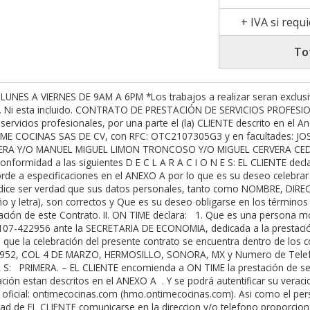
+ IVA si requ
To
l sitio de instalación a las personas autorizadas en este documento, o si se requiere en deposito o transferencia 24 horas a la cuenta: BANORTE CLABE 072 760 01166564726 2 a nombre de ON TIME COCINAS SAS DE CV / BANAMEX CLABE 0027 6070 1031 1879 24 / HSBC CLABE 021760040676874596 a nombre de Jose Alfonso Medina Silva , dicho pago debera ser efectuado sin necesidad de requerimiento o recordatorio del mismo y se realizará de la siguiente manera: BAJO NINGUNA SITUACION SE PROCEDERA A INSTALAR SIN CUBRIR EL MONTO TOTAL DEL PRESENTE CONTRATO. a) EL CLIENTE pagará a ON TIME la cantidad del 25% del monto contratado , A LA FIRMA DEL PRESENTE CONTRATO como anticipo del trabajo. b) EL CLIENTE pagará a ON TIME la cantidad de 75% del total contratado, PREVIO A LA PRIMERA VISITA DE INSTALACIÓN PARA PODER EFECTUARLA, como pago total del trabajo contratado. Todo esto sin incluir el Apartado de Extras y elementos adicionales. Si al Momento de Agendar Instalación por parte de ON TIME, EL CLIENTE no puede recibir su proyecto: EL CLIENTE deberá pagar a ON TIME el 30% del monto total del contrato como ANTICIPO al PROYECTO. En caso de no realizar este ABONO PARCIAL, EL CLIENTE ACEPTA un cargo de $5,000 pesos por mes, adicional al monto del contrato, por almacenamiento y resguardo de su proyecto. CUARTA. – CANCELACION, En caso de que EL CLIENTE cancele o suspenda los pagos (un maximo de 45 dias naturales apartir del ultimo pago), deberá pagar una penalización por honorarios de $10,000 diez mil pesos adicionales al Anticipo, Dicho Anticipo será sin Reembolso ni Aplicable al monto de penalización. EL CLIENTE deberá cumplir forzosamente con las clausulas CATORCE Y DIECISEIS. ASI COMO LA ELIMINACION POR COMPLETO DE LA CLAUSULA DE GARANTIA. EL TERMINO DEL PRESENTE CONTRATO ES POR UN PLAZO NO MAYOR DE 90 DIAS NATURALES HASTA SU RESCISION Y DADO POR TERMINADO. Si se requiere ampliar EL CLIENTE, se debera solicitar por escrito con autorizacion por parte de ON TIME. QUINTA.- GASTOS. El precio estipulado en la cláusula segunda del presente instrumento, de ninguna manera incluye los gastos que pudieran derivarse en el cumplimiento de las obligaciones de ON TIME, en caso de existir la necesidad de que ON TIME se traslade a cualquier otra ciudad de la República Mexicana, los gastos correrán por cuenta de EL CLIENTE. Estos gastos incluirán, los costos que generen el transporte, los alimentos y el hospedaje. Sin embargo, no se cobrará a EL CLIENTE ningún tipo de honorario especial por concepto de prestación de servicios foráneos. Se considera como gastos foraneos a los hechos en instalaciones fuera de la ciudad de la sucursal en la que se contrato el servicio. En Trabajos Foráneos el CLIENTE autoriza que No aplica la Garantía Entrega a Tiempo como tal, sino con el incremento de 7 días extra, y la Póliza de Garantía estará limitada a máximo 1 visita durante el total de la vida de la póliza. SEXTA. – REQUERIMIENTOS TECNICOS. Una vez reunida la información, ONTIME requiere de 2 días hábiles para la elaboración de la Primera revisión del Proyecto, y 1 día hábil para las modifiaciones solicitadas. Al Instalar es obligación de EL CLIENTE proporcional al menos la cantidad de 36 horas laborales para la instalacion de su trabajo. Es Obligacion de EL CLIENTE, tener el area de instalacion LISTA sin obstaculos, ni personal ajeno a ON TIME en el area de instalacion, por motivos de seguridad. Asi como las modificaciones hechas previamente requeridas. NO SE INICIARAN TRABAJOS CON PERSONAL AJENO A ON TIME. Así como requerimos la documentación, planos, energia electrica a no maximo 3 metros de la instalación, área libre para trabajar, cortar, o manipular material menor a 7 mts del area de instalación y servicios basicos, para el análisis, estudio, realización así como preveer cualquier anomalía, tomando en cuenta polvo y suciedad de la naturaleza propia del trabajo, EL CLIENTE deslinda a ON TIME de todo acto derivado por perforación, ruptura, o daños ocasionados en tuberias, conductos, muros, pisos, plafones, asi como los gastos derivados por honorarios de dichas reparaciones, iran por cuenta de EL CLIENTE. LOS HORARIOS