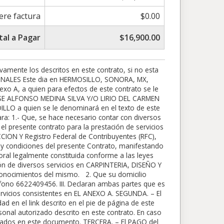
iere factura
$0.00
tal a Pagar
$16,900.00
 DE INSTALACION SON FIJADOS EXCLUSIVAMENTE POR ON TIME, EN HORARIO HABIL DE INSTALACION DE LUNES A VIERNES DE 9AM A 6PM A CRITERIO DE LA AGENDA DE LA EMPRESA, SE LE NOTIFICARA AL CLIENTE 1 HORA ANTES, EN CASO DE NO PODER RECIBIRNOS EN SITIO O BIEN NO EXISTAN LAS CONDICIONES AQUI DESCRITAS, EL TIEMPO MAXIMO DE ESPERA ES DE 30 MINUTOS. SE REAGENDARA EN TERMINOS DE 1 A 15 DIAS HABILES ADICIONALES AL PROYECTO. ASI CONSECUTIVAMENTE HASTA CONCLUIR LA INSTALACION. NO ES OBLIGACION EL ASISTIR DIAS CONSECUTIVOS. En caso de que no existieran elementos para terminar la instalacion, ajenos a la empresa, esta se agendara una vez confirmada por el cliente, y en los terminos de la agenda de ON TIME, sin exceder los 30 dias habiles. SÉPTIMA. CONFIDENCIALIDAD. EL OFRECER TRABAJOS, PREVIOS, FUTUROS, A ALGUNO DE NUESTROS EMPLEADOS, PROVEEDORES, O PERSONAL CONTRATADO POR ONTIME, SIN EL CONSENTIMIENTO, CANCELA LA RELACION DEL PRESENTE CONTRATO, ASI COMO LA CLAUSULA DE GARANTIA EN DEFINITIVA, Y LA SUSPENSION DEL PROYECTO EN EL STATUS EN EL QUE SE ENCUENTRE, OBLIGANDO AL CLIENTE A LO ACORDADO EN LA CLAUSULA CUARTA DE ESTE DOCUMENTO. ON TIME y EL CLIENTE se obligan mutuamente a utilizar con absoluta discreción y solo para cuestiones necesarias, los datos que se proporcionen mutuamente producto de la relación profesional que nace con este documento ( informacion privada del cliente, asi como informacion montos de contrato, telefonos de empleados de ON TIME, etc.). Previo a la firma del presente Contrato y en cumplimiento a lo dispuesto en la Ley Federal de Protección de Datos Personales en Posesión de los Particulares, ON TIME hizo del conocimiento a EL CLIENTE del aviso de privacidad, así como del procedimiento para ejercer los derechos de acceso, rectificación, cancelación y oposición al tratamiento de sus datos personales en adelante, derechos ARCO. Los datos de EL CLIENTE entiende y acepta los terminos de nuestro AVISO DE PRIVACIDAD el cual esta disponible en https://ontimecocinas.com/aviso-de-privacidad/ OCTAVA. – Impuestos. El Impuesto al Valor Agregado que resulte de las operaciones derivadas del precio de los servicios establecidos en el presente contrato, será pagado por EL CLIENTE en forma adicional al precio antes señalado. NOVENA. – – LA ENTREGA Y GARANTIA DE ENTREGA A TIEMPO. ON TIME se compromete a entregar en tiempo y forma, LOS TRABAJOS DE COCINA Y CLOSETS ELABORADOS 100% EN MELAMINA SOLAMENTE, SOLO LA CARPINTERIA, SIN INCLUIR LA INSTALACION, acorde al ANEXO B (proyecto final), y en caso de no ser asi, sera penalizado por retrasos de la siguiente manera. Por cada 24 horas de retraso, a EL CLIENTE se le bonificará la cantidad de $1000 pesos (mil pesos mn) diarios, por concepto de penalizacion. Entiendase como Trabajo terminado al contratado en el Anexo A y descritos en su totalidad en el ANEXO B sin incluir los TRABAJOS DEL APARTADO DE EXTRAS. EXCLUYENDO PARA SU DESCUENTO TODO LO DESC