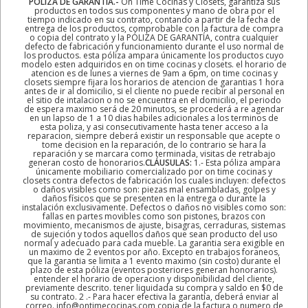
POLIZA DE GARANTÍA.-
On Time Cocinas y Closets, garantiza sus
productos en todos sus componentes y mano de obra por el
tiempo indicado en su contrato, contando a partir de la fecha de
entrega de los productos, comprobable con la factura de compra
o copia del contrato y la PÓLIZA DE GARANTÍA, contra cualquier
defecto de fabricación y funcionamiento durante el uso normal de
los productos. esta póliza ampara únicamente los productos cuyo
modelo esten adquiridos en on time cocinas y closets. el horario de
atencion es de lunes a viernes de 9am a 6pm, on time cocinas y
closets siempre fijara los horarios de atencion de garantias 1 hora
antes de ir al domicilio, si el cliente no puede recibir al personal en
el sitio de intalacion o no se encuentra en el domicilio, el periodo
de espera maximo será de 20 minutos, se procederá a re agendar
en un lapso de 1 a 10 dias habiles adicionales a los terminos de
esta poliza, y asi consecutivamente hasta tener acceso a la
reparacion, siempre deberá existir un responsable que acepte o
tome decision en la reparación, de lo contrario se hara la
reparación y se marcara como terminada, visitas de retrabajo
generan costo de honorarios.
CLÁUSULAS:
1.- Esta póliza ampara
únicamente mobiliario comercializado por on time cocinas y
closets contra defectos de fabricación los cuales incluyen: defectos
o daños visibles como son: piezas mal ensambladas, golpes y
daños físicos que se presenten en la entrega o durante la
instalación exclusivamente. Defectos o daños no visibles como son:
fallas en partes movibles como son pistones, brazos con
movimiento, mecanismos de ajuste, bisagras, cerraduras, sistemas
de sujeción y todos aquellos daños que sean producto del uso
normal y adecuado para cada mueble. La garantia sera exigible en
un maximo de 2 eventos por año. Excepto en trabajos foraneos,
que la garantia se limita a 1 evento maximo (sin costo) durante el
plazo de esta póliza (eventos posteriores generan honorarios).
entender el horario de operacion y disponibilidad del cliente,
previamente descrito. tener liquidada su compra y saldo en $0 de
su contrato. 2 .- Para hacer efectiva la garantía, deberá enviar al
correo. info@ontimecocinas.com copia de la factura o numero de