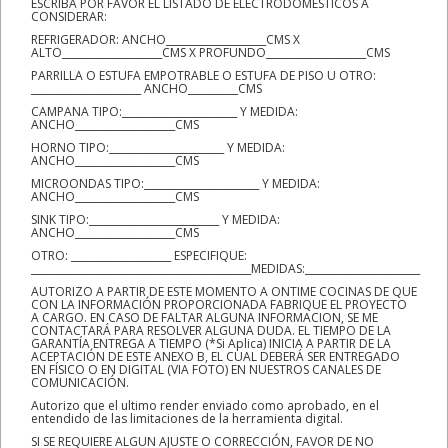
ESCRIBA POR FAVOR EL LISTADO DE ELECTRODOMESTICOS A
CONSIDERAR:
REFRIGERADOR: ANCHO____________________CMS X
ALTO____________________CMS X PROFUNDO____________________CMS
PARRILLA O ESTUFA EMPOTRABLE O ESTUFA DE PISO U OTRO:
______________________ ANCHO__________CMS
CAMPANA TIPO:_______________________ Y MEDIDA:
ANCHO____________________CMS
HORNO TIPO:_______________________ Y MEDIDA:
ANCHO____________________CMS
MICROONDAS TIPO:_______________________ Y MEDIDA:
ANCHO____________________CMS
SINK TIPO:__________________________ Y MEDIDA:
ANCHO____________________CMS
OTRO: ____________________ ESPECIFIQUE:
____________________________________________MEDIDAS:_______________________
AUTORIZO A PARTIR DE ESTE MOMENTO A ONTIME COCINAS DE QUE
CON LA INFORMACIÓN PROPORCIONADA FABRIQUE EL PROYECTO
A CARGO. EN CASO DE FALTAR ALGUNA INFORMACION, SE ME
CONTACTARÁ PARA RESOLVER ALGUNA DUDA. EL TIEMPO DE LA
GARANTÍA ENTREGA A TIEMPO (*Si Aplica) INICIA A PARTIR DE LA
ACEPTACIÓN DE ESTE ANEXO B, EL CUAL DEBERÁ SER ENTREGADO
EN FÍSICO O EN DIGITAL (VIA FOTO) EN NUESTROS CANALES DE
COMUNICACIÓN.
Autorizo que el ultimo render enviado como aprobado, en el
entendido de las limitaciones de la herramienta digital.
SI SE REQUIERE ALGUN AJUSTE O CORRECCIÓN, FAVOR DE NO