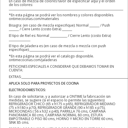
En caso de mezcla de colores favor de especificar aquí y el orden
de los colores:
________________________________________________________________________________
*En esta página se podrá ver los nombres y colores disponibles.
ontimecocinas.com/materiales
Bisagra: (en caso de mezcla especifique): Normal _______ / Push
_______ / Ciere Lento (costo Extra) _______
El tipo de Riel es: Normal ____________ / Cierre Lento (costo Extra)
_______________
El tipo de Jaladera es (en caso de mezcla o mezcla con push
especifique):______________________________________
*En esta página se podrá ver el catalogo disponible.
ontimecocinas.com/jaladeras
PETICIONES ESPECIALES A CONSIDERAR QUE DEBAMOS TOMAR EN
CUENTA:
EXTRAS:__________________________________________________________________________
APLICA SOLO PARA PROYECTOS DE COCINA
ELECTRODOMESTICOS:
En caso de solicitarse, y a autorizar a ONTIME la fabricación sin
medidas, se sugiere (si el espacio lo permite las siguientes)
REFRIGERADOR CHICO (65 x h175 x p65), REFRIGERADOR MEDIANO
(75 x h180 x p70), REFRIGERADOR GRANDE (90 x h185 x p75),
MICROONDAS ( 56 x h32 x p40), PARRILLA 76 cms, CAMPANA
PANORAMICA 80 cms, CAMPANA NORMAL 80 cms, ESTUFA
EMPOTRABLE O PISO 80 cms, HORNO Y MICRO EN TORRE 60 cms,
SINK 85 cms.