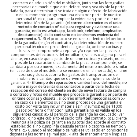
contrato de adquisición del mobiliario, junto con las fotografías
necesarias del mueble que este defectuoso y sea visible la parte
dañada, para determinar si se trata de algún defecto de fabricación
o en su momento programar una visita por parte de nuestro
personal técnico, para ampliar la evidencia y poder dar una
determinación de la garantía
(el correo electronico es el unico
metodo de contacto oficial para registrar y evidenciar una
garantia, no lo es: whatsapp, facebook, telefono, empleados
directamente). de lo contrario no tendremos evidencia del
requerimento.
3.- Si el producto se encuentra dentro del periodo
de la garantía (según el contrato) y la determinación de nuestro
personal técnico es procedente la garantía, on time cocinas y
closets, se compromete a reparar y/o reponer las piezas o
componentes defectuosos del mobiliario, sin costo alguno para el
cliente, en caso de que a juicio de on time cocinas y closets, no sea
posible la reparación o cambio de la pieza o componente, se
cambiara por otro nuevo, exactamente del mismo modelo o similar
(en caso de que el modelo no se encuentre en el mercado), on time
cocinas y closets cubrira los gastos de transportación del
mobiliario a cambio que se deriven del cumplimiento de la
garantía. 4.-
El tiempo de reparación o cambio físico del mueble, no
sera mayor de treinta días contados a partir de la fecha de
recepción del correo del cliente en donde envie factura de compra
o contrato y fotos del mueble que proceda la garantía por parte de
on time cocinas y closets., al correo info@ontimecocinas.com
5.-
en caso de elementos que no sean propios de una garantia el
costo por visita (sin incluir materiales ni insumos) es de $1000
pesos por hora o franccion.
Esta garantía no es valida en los
siguientes casos:
a).- El periodo de la garantía ha caducado (ver
contrato). o no este cubierto el saldo total del contrato. b) El cliente
renuncia a la poliza de garantia en su totalidad acorde al contrato
establecido al no cumplir la clausula tercera o catorce en tiempo y
forma. c).- Cuando el mobiliario se hubiese utilizado en condiciones
distintas a las normales (mal uso). -Falta de mantemiento y limpieza,