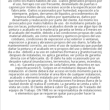
así como los malos hábitos de uso. -Daños generados propios por
el uso, herrajes con uso frecuente, desnivelado de puertas o
cajones por motivo de uso excesivo acorde a la especificacion del
fabricante. -Daños ocasionados por humedad, exposición a la
intemperie, golpes, derrames de líquidos, procedimientos de
limpieza inadecuados, daños por quemaduras, daños por
desarmado y reubicación por parte del cliente. Así mismo los
provocados por malos hábitos de uso. -En mobiliario pintado (ya
sea con lacas, poliuretanos o acabados donde se use algun tipo de
pintura o acabado en la madera) la garantia se limita a 6 meses en
el acabado del mueble, debido a las condiciones propias de cada
material utilizado, asi como solventes y quimicos propios del uso
cotidiano, condiciones de exposicion a luz exterior o ventanas,
exposicion a grasas y abrasivos propios del uso diario, la falta de
mantenimiento correcto, asi como el uso de sustancias que puedan
dañar la pintura y el acabado en si propios del uso y deteriodo del
dia a dia. -debido a su uso en cubiertas (formaica y granito/cuarzo),
despues de instaladas, no aplica garantias. ver poliza de garantia
directa con el fabricante. d).- El daño ha sido ocasionado por un
desastre natural (inundaciones, terremotos, huracanes, incendios,
etc.). e).- Garantia y propios de cada fabricante, descritos en sus
especificaciones f).- Golpes en el mobiliario depues de la
instalación. el cliente deberá dar acceso en todo momento para la
reparación asi como brindar el area libre de cualquier instalacion,
acabado o elemento instalado por el mismo adicional al mueble
que involucre la garantia. g).- En Instalaciones Foráneas (fuera de la
ciudad donde se realiza el contrato. La garantía se Limita a sólo 1
visita sin costo. El Cliente deberá cubrir los gastos de Traslado del
equipo de Trabajo. ON TIME no se responsabiliza de instalaciones
o elementos que se requieran quitar para poder hacer la
reparación.