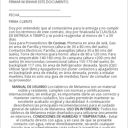
FIRMAR NI ENVIAR ESTE DOCUMENTO.
____________________________________
FECHA____________________________________
FIRMA CLIENTE
Doy por entendido que al contactárme para la entrega y no cumplir
con los términos de este contrato, doy por finalizada la CLAUSULA
DE ENTREGA A TIEMPO y se podrá reagendar al menos de 1 a 30
dias.
Guia para Proveedores:
En Cocinas:
Plomeria en area de sink, Gas
en area de Parrilla y Hornos (altura de 30 a 80 cms del suelo).
Contactos Electricos: Parrilla, Lavavajillas (altura 30 a 80 cms del
suelo), Torre de Hornos (para horno: altura de 80 a 120 cms. Para
micro empotrable 140-160 cms). En campana (altura +200 cms del
suelo). En microondas convencional (altura 155-170 del suelo). En
backsplash 117 cms. En area de Refrigerador deseada. Spots (OJO:
Utilizar Spot Slim) y Apagadores (no poner contactos y apagadores
en backsplash area de estufa), en área deseada, previo a instalar
muebles. Esta es solo una guia de medidas, favor de consultar con
su proveedor.
MANUAL DE USUARIO
Los tableros de Melamina son un material
noble y resistente, cumplen con normas y certificaciones
internacionales, sin embargo, es importante darle un uso correcto y
mantener ciertos cuidados, los cuales permitirán mantener su
excelente acabado original y durabilidad. A continuación
describimos las principales recomendaciones para el cuidado
general de tableros de Melamina.
USO EN INTERIORES:
Todos los
tableros de Melamina están diseñados para utilizarse únicamente
en interiores.
CONDICIONES DE HUMEDAD Y TEMPERATURA.-
Evitar
el contacto directo con agua, y en caso de que se presente
contacto con agua, retirar inmediatamente, secando cualquier
liquido que accidentalmente caiga sobre la superficie o sustrato.