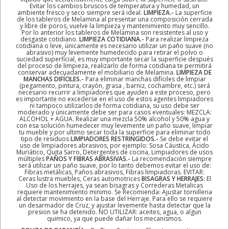
Evitar los cambios bruscos de temperatura y humedad, un
ambiente fresco y seco siempre será ideal.
LIMPIEZA.-
La superficie
de los tableros de Melamina al presentar una composición cerrada
y libre de poros, vuelve la limpieza y mantenimiento muy sencillo.
Por lo anterior los tableros de Melamina son resistentes al uso y
desgaste cotidiano.
LIMPIEZA COTIDIANA.-
Para realizar limpieza
cotidiana o leve, únicamente es necesario utilizar un paño suave (no
abrasivo) muy levemente humedecido para retirar el polvo o
suciedad superficial, es muy importante secar la superficie después
del proceso de limpieza, realizarlo de forma cotidiana te permitirá
conservar adecuadamente el mobiliario de Melamina.
LIMPIEZA DE
MANCHAS DIFÍCILES.-
Para eliminar manchas difíciles de limpiar
(pegamento, pintura, crayón, grasa , barniz, cochambre, etc.) será
necesario recurrir a limpiadores que ayuden a este proceso, pero
es importante no excederse en el uso de estos agentes limpiadores
ni tampoco utilizarlos de forma cotidiana, su uso debe ser
moderado y únicamente debe ser para casos eventuales: MEZCLA:
ALCOHOL + AGUA. Realizar una mezcla 50% alcohol y 50% agua y
con esa solución humedecer muy levemente un paño suave, limpiar
tu mueble y por ultimo secar toda la superficie para eliminar todo
tipo de residuos
LIMPIADORES RESTRINGIDOS.-
Se debe evitar el
uso de limpiadores abrasivos, por ejemplo: Sosa Cáustica, Ácido
Muriático, Quita Sarro, Detergentes de cocina, Limpiadores de usos
múltiples
PAÑOS Y FIBRAS ABRASIVAS.-
La recomendación siempre
será utilizar un paño suave, por lo tanto debemos evitar el uso de:
Fibras metálicas, Paños abrasivos, Fibras limpiadoras. EVITAR:
Ceras lustra muebles, Ceras automotrices
BISAGRAS Y HERRAJES:
El
Uso de los herrajes, ya sean bisagras y Correderas Metalicas
requiere mantenimiento minimo. Se Recomienda: Ajustar tornilleria
al detectar movimiento en la base del Herraje. Para ello se requiere
un desarmador de Cruz, y ajustar levemente hasta detectar que la
presion se ha detenido. NO UTILIZAR: aceites, agua, o algun
quimico, ya que puede dañar los mecanismos.