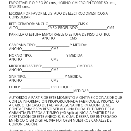
EMPOTRABLE O PISO 80 cms, HORNO Y MICRO EN TORRE 60 cms,
SINK 85 cms.
ESCRIBA POR FAVOR EL LISTADO DE ELECTRODOMESTICOS A
CONSIDERAR:
REFRIGERADOR: ANCHO____________________CMS X
ALTO____________________CMS X PROFUNDO____________________CMS
PARRILLA O ESTUFA EMPOTRABLE O ESTUFA DE PISO U OTRO:
______________________ ANCHO__________CMS
CAMPANA TIPO:_______________________ Y MEDIDA:
ANCHO____________________CMS
HORNO TIPO:_______________________ Y MEDIDA:
ANCHO____________________CMS
MICROONDAS TIPO:_______________________ Y MEDIDA:
ANCHO____________________CMS
SINK TIPO:__________________________ Y MEDIDA:
ANCHO____________________CMS
OTRO: ____________________ ESPECIFIQUE:
____________________________________________MEDIDAS:_______________________
AUTORIZO A PARTIR DE ESTE MOMENTO A ONTIME COCINAS DE QUE
CON LA INFORMACIÓN PROPORCIONADA FABRIQUE EL PROYECTO
A CARGO. EN CASO DE FALTAR ALGUNA INFORMACION, SE ME
CONTACTARÁ PARA RESOLVER ALGUNA DUDA. EL TIEMPO DE LA
GARANTÍA ENTREGA A TIEMPO (*Si Aplica) INICIA A PARTIR DE LA
ACEPTACIÓN DE ESTE ANEXO B, EL CUAL DEBERÁ SER ENTREGADO
EN FÍSICO O EN DIGITAL (VIA FOTO) EN NUESTROS CANALES DE
COMUNICACIÓN.
Autorizo que el ultimo render enviado como aprobado, en el