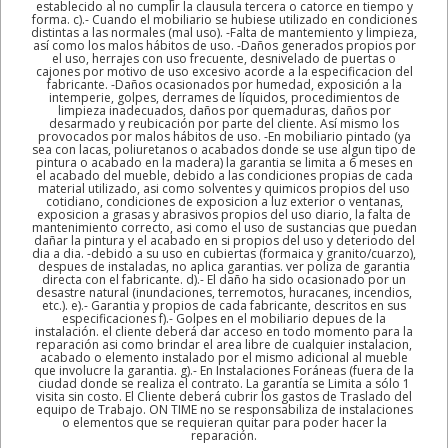
establecido al no cumplir la clausula tercera o catorce en tiempo y
forma. c).- Cuando el mobiliario se hubiese utilizado en condiciones
distintas a las normales (mal uso). -Falta de mantemiento y limpieza,
así como los malos hábitos de uso. -Daños generados propios por
el uso, herrajes con uso frecuente, desnivelado de puertas o
cajones por motivo de uso excesivo acorde a la especificacion del
fabricante. -Daños ocasionados por humedad, exposición a la
intemperie, golpes, derrames de líquidos, procedimientos de
limpieza inadecuados, daños por quemaduras, daños por
desarmado y reubicación por parte del cliente. Así mismo los
provocados por malos hábitos de uso. -En mobiliario pintado (ya
sea con lacas, poliuretanos o acabados donde se use algun tipo de
pintura o acabado en la madera) la garantia se limita a 6 meses en
el acabado del mueble, debido a las condiciones propias de cada
material utilizado, asi como solventes y quimicos propios del uso
cotidiano, condiciones de exposicion a luz exterior o ventanas,
exposicion a grasas y abrasivos propios del uso diario, la falta de
mantenimiento correcto, asi como el uso de sustancias que puedan
dañar la pintura y el acabado en si propios del uso y deteriodo del
dia a dia. -debido a su uso en cubiertas (formaica y granito/cuarzo),
despues de instaladas, no aplica garantias. ver poliza de garantia
directa con el fabricante. d).- El daño ha sido ocasionado por un
desastre natural (inundaciones, terremotos, huracanes, incendios,
etc.). e).- Garantia y propios de cada fabricante, descritos en sus
especificaciones f).- Golpes en el mobiliario depues de la
instalación. el cliente deberá dar acceso en todo momento para la
reparación asi como brindar el area libre de cualquier instalacion,
acabado o elemento instalado por el mismo adicional al mueble
que involucre la garantia. g).- En Instalaciones Foráneas (fuera de la
ciudad donde se realiza el contrato. La garantía se Limita a sólo 1
visita sin costo. El Cliente deberá cubrir los gastos de Traslado del
equipo de Trabajo. ON TIME no se responsabiliza de instalaciones
o elementos que se requieran quitar para poder hacer la
reparación.