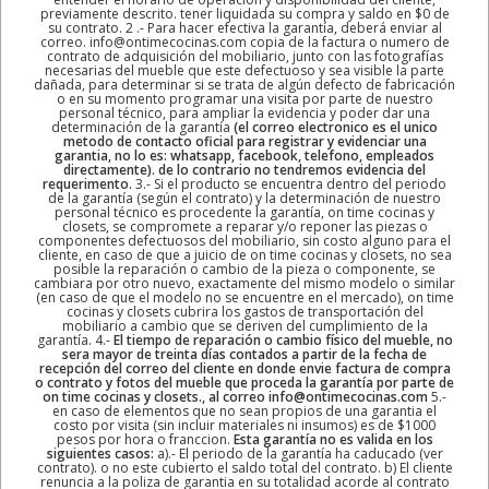
previamente descrito. tener liquidada su compra y saldo en $0 de
su contrato. 2 .- Para hacer efectiva la garantía, deberá enviar al
correo. info@ontimecocinas.com copia de la factura o numero de
contrato de adquisición del mobiliario, junto con las fotografías
necesarias del mueble que este defectuoso y sea visible la parte
dañada, para determinar si se trata de algún defecto de fabricación
o en su momento programar una visita por parte de nuestro
personal técnico, para ampliar la evidencia y poder dar una
determinación de la garantía
(el correo electronico es el unico
metodo de contacto oficial para registrar y evidenciar una
garantia, no lo es: whatsapp, facebook, telefono, empleados
directamente). de lo contrario no tendremos evidencia del
requerimento.
3.- Si el producto se encuentra dentro del periodo
de la garantía (según el contrato) y la determinación de nuestro
personal técnico es procedente la garantía, on time cocinas y
closets, se compromete a reparar y/o reponer las piezas o
componentes defectuosos del mobiliario, sin costo alguno para el
cliente, en caso de que a juicio de on time cocinas y closets, no sea
posible la reparación o cambio de la pieza o componente, se
cambiara por otro nuevo, exactamente del mismo modelo o similar
(en caso de que el modelo no se encuentre en el mercado), on time
cocinas y closets cubrira los gastos de transportación del
mobiliario a cambio que se deriven del cumplimiento de la
garantía. 4.-
El tiempo de reparación o cambio físico del mueble, no
sera mayor de treinta días contados a partir de la fecha de
recepción del correo del cliente en donde envie factura de compra
o contrato y fotos del mueble que proceda la garantía por parte de
on time cocinas y closets., al correo info@ontimecocinas.com
5.-
en caso de elementos que no sean propios de una garantia el
costo por visita (sin incluir materiales ni insumos) es de $1000
pesos por hora o franccion.
Esta garantía no es valida en los
siguientes casos:
a).- El periodo de la garantía ha caducado (ver
contrato). o no este cubierto el saldo total del contrato. b) El cliente
renuncia a la poliza de garantia en su totalidad acorde al contrato