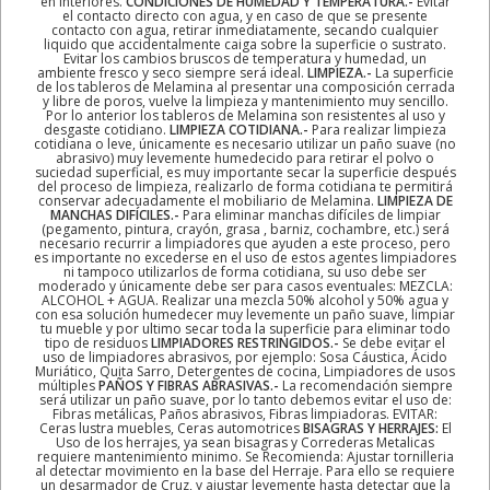
en interiores.
CONDICIONES DE HUMEDAD Y TEMPERATURA.-
Evitar
el contacto directo con agua, y en caso de que se presente
contacto con agua, retirar inmediatamente, secando cualquier
liquido que accidentalmente caiga sobre la superficie o sustrato.
Evitar los cambios bruscos de temperatura y humedad, un
ambiente fresco y seco siempre será ideal.
LIMPIEZA.-
La superficie
de los tableros de Melamina al presentar una composición cerrada
y libre de poros, vuelve la limpieza y mantenimiento muy sencillo.
Por lo anterior los tableros de Melamina son resistentes al uso y
desgaste cotidiano.
LIMPIEZA COTIDIANA.-
Para realizar limpieza
cotidiana o leve, únicamente es necesario utilizar un paño suave (no
abrasivo) muy levemente humedecido para retirar el polvo o
suciedad superficial, es muy importante secar la superficie después
del proceso de limpieza, realizarlo de forma cotidiana te permitirá
conservar adecuadamente el mobiliario de Melamina.
LIMPIEZA DE
MANCHAS DIFÍCILES.-
Para eliminar manchas difíciles de limpiar
(pegamento, pintura, crayón, grasa , barniz, cochambre, etc.) será
necesario recurrir a limpiadores que ayuden a este proceso, pero
es importante no excederse en el uso de estos agentes limpiadores
ni tampoco utilizarlos de forma cotidiana, su uso debe ser
moderado y únicamente debe ser para casos eventuales: MEZCLA:
ALCOHOL + AGUA. Realizar una mezcla 50% alcohol y 50% agua y
con esa solución humedecer muy levemente un paño suave, limpiar
tu mueble y por ultimo secar toda la superficie para eliminar todo
tipo de residuos
LIMPIADORES RESTRINGIDOS.-
Se debe evitar el
uso de limpiadores abrasivos, por ejemplo: Sosa Cáustica, Ácido
Muriático, Quita Sarro, Detergentes de cocina, Limpiadores de usos
múltiples
PAÑOS Y FIBRAS ABRASIVAS.-
La recomendación siempre
será utilizar un paño suave, por lo tanto debemos evitar el uso de:
Fibras metálicas, Paños abrasivos, Fibras limpiadoras. EVITAR:
Ceras lustra muebles, Ceras automotrices
BISAGRAS Y HERRAJES:
El
Uso de los herrajes, ya sean bisagras y Correderas Metalicas
requiere mantenimiento minimo. Se Recomienda: Ajustar tornilleria
al detectar movimiento en la base del Herraje. Para ello se requiere
un desarmador de Cruz, y ajustar levemente hasta detectar que la