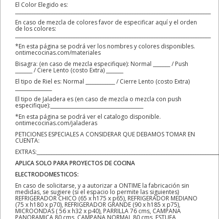
El Color Elegido es:
________________________________________________________________________________
En caso de mezcla de colores favor de especificar aquí y el orden
de los colores:
________________________________________________________________________________
*En esta página se podrá ver los nombres y colores disponibles.
ontimecocinas.com/materiales
Bisagra: (en caso de mezcla especifique): Normal _______ / Push
_______ / Ciere Lento (costo Extra) _______
El tipo de Riel es: Normal ____________ / Cierre Lento (costo Extra)
_______________
El tipo de Jaladera es (en caso de mezcla o mezcla con push
especifique):______________________________________
*En esta página se podrá ver el catalogo disponible.
ontimecocinas.com/jaladeras
PETICIONES ESPECIALES A CONSIDERAR QUE DEBAMOS TOMAR EN
CUENTA:
EXTRAS:__________________________________________________________________________
APLICA SOLO PARA PROYECTOS DE COCINA
ELECTRODOMESTICOS:
En caso de solicitarse, y a autorizar a ONTIME la fabricación sin
medidas, se sugiere (si el espacio lo permite las siguientes)
REFRIGERADOR CHICO (65 x h175 x p65), REFRIGERADOR MEDIANO
(75 x h180 x p70), REFRIGERADOR GRANDE (90 x h185 x p75),
MICROONDAS ( 56 x h32 x p40), PARRILLA 76 cms, CAMPANA
PANORAMICA 80 cms, CAMPANA NORMAL 80 cms, ESTUFA