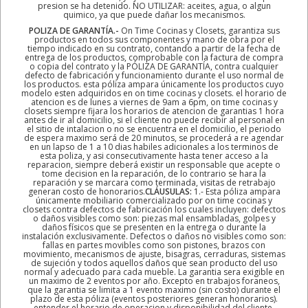
presion se ha detenido. NO UTILIZAR: aceites, agua, o algun
quimico, ya que puede dañar los mecanismos.
POLIZA DE GARANTÍA.-
On Time Cocinas y Closets, garantiza sus
productos en todos sus componentes y mano de obra por el
tiempo indicado en su contrato, contando a partir de la fecha de
entrega de los productos, comprobable con la factura de compra
o copia del contrato y la PÓLIZA DE GARANTÍA, contra cualquier
defecto de fabricación y funcionamiento durante el uso normal de
los productos. esta póliza ampara únicamente los productos cuyo
modelo esten adquiridos en on time cocinas y closets. el horario de
atencion es de lunes a viernes de 9am a 6pm, on time cocinas y
closets siempre fijara los horarios de atencion de garantias 1 hora
antes de ir al domicilio, si el cliente no puede recibir al personal en
el sitio de intalacion o no se encuentra en el domicilio, el periodo
de espera maximo será de 20 minutos, se procederá a re agendar
en un lapso de 1 a 10 dias habiles adicionales a los terminos de
esta poliza, y asi consecutivamente hasta tener acceso a la
reparacion, siempre deberá existir un responsable que acepte o
tome decision en la reparación, de lo contrario se hara la
reparación y se marcara como terminada, visitas de retrabajo
generan costo de honorarios.
CLÁUSULAS:
1.- Esta póliza ampara
únicamente mobiliario comercializado por on time cocinas y
closets contra defectos de fabricación los cuales incluyen: defectos
o daños visibles como son: piezas mal ensambladas, golpes y
daños físicos que se presenten en la entrega o durante la
instalación exclusivamente. Defectos o daños no visibles como son:
fallas en partes movibles como son pistones, brazos con
movimiento, mecanismos de ajuste, bisagras, cerraduras, sistemas
de sujeción y todos aquellos daños que sean producto del uso
normal y adecuado para cada mueble. La garantia sera exigible en
un maximo de 2 eventos por año. Excepto en trabajos foraneos,
que la garantia se limita a 1 evento maximo (sin costo) durante el
plazo de esta póliza (eventos posteriores generan honorarios).
entender el horario de operacion y disponibilidad del cliente,