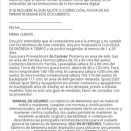
entendido de las limitaciones de la herramienta digital.
SI SE REQUIERE ALGUN AJUSTE O CORRECCIÓN, FAVOR DE NO
FIRMAR NI ENVIAR ESTE DOCUMENTO.
____________________________________
FECHA____________________________________
FIRMA CLIENTE
Doy por entendido que al contactárme para la entrega y no cumplir
con los términos de este contrato, doy por finalizada la CLAUSULA
DE ENTREGA A TIEMPO y se podrá reagendar al menos de 1 a 30
dias.
Guia para Proveedores:
En Cocinas:
Plomeria en area de sink, Gas
en area de Parrilla y Hornos (altura de 30 a 80 cms del suelo).
Contactos Electricos: Parrilla, Lavavajillas (altura 30 a 80 cms del
suelo), Torre de Hornos (para horno: altura de 80 a 120 cms. Para
micro empotrable 140-160 cms). En campana (altura +200 cms del
suelo). En microondas convencional (altura 155-170 del suelo). En
backsplash 117 cms. En area de Refrigerador deseada. Spots (OJO:
Utilizar Spot Slim) y Apagadores (no poner contactos y apagadores
en backsplash area de estufa), en área deseada, previo a instalar
muebles. Esta es solo una guia de medidas, favor de consultar con
su proveedor.
MANUAL DE USUARIO
Los tableros de Melamina son un material
noble y resistente, cumplen con normas y certificaciones
internacionales, sin embargo, es importante darle un uso correcto y
mantener ciertos cuidados, los cuales permitirán mantener su
excelente acabado original y durabilidad. A continuación
describimos las principales recomendaciones para el cuidado
general de tableros de Melamina.
USO EN INTERIORES:
Todos los
tableros de Melamina están diseñados para utilizarse únicamente