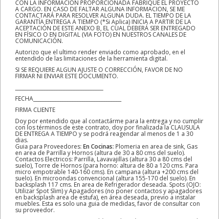
CON LA INFORMACIÓN PROPORCIONADA FABRIQUE EL PROYECTO
A CARGO. EN CASO DE FALTAR ALGUNA INFORMACION, SE ME
CONTACTARÁ PARA RESOLVER ALGUNA DUDA. EL TIEMPO DE LA
GARANTÍA ENTREGA A TIEMPO (*Si Aplica) INICIA A PARTIR DE LA
ACEPTACIÓN DE ESTE ANEXO B, EL CUAL DEBERÁ SER ENTREGADO
EN FÍSICO O EN DIGITAL (VIA FOTO) EN NUESTROS CANALES DE
COMUNICACIÓN.
Autorizo que el ultimo render enviado como aprobado, en el
entendido de las limitaciones de la herramienta digital.
SI SE REQUIERE ALGUN AJUSTE O CORRECCIÓN, FAVOR DE NO
FIRMAR NI ENVIAR ESTE DOCUMENTO.
____________________________________
FECHA____________________________________
FIRMA CLIENTE
Doy por entendido que al contactárme para la entrega y no cumplir
con los términos de este contrato, doy por finalizada la CLAUSULA
DE ENTREGA A TIEMPO y se podrá reagendar al menos de 1 a 30
dias.
Guia para Proveedores:
En Cocinas:
Plomeria en area de sink, Gas
en area de Parrilla y Hornos (altura de 30 a 80 cms del suelo).
Contactos Electricos: Parrilla, Lavavajillas (altura 30 a 80 cms del
suelo), Torre de Hornos (para horno: altura de 80 a 120 cms. Para
micro empotrable 140-160 cms). En campana (altura +200 cms del
suelo). En microondas convencional (altura 155-170 del suelo). En
backsplash 117 cms. En area de Refrigerador deseada. Spots (OJO:
Utilizar Spot Slim) y Apagadores (no poner contactos y apagadores
en backsplash area de estufa), en área deseada, previo a instalar
muebles. Esta es solo una guia de medidas, favor de consultar con
su proveedor.