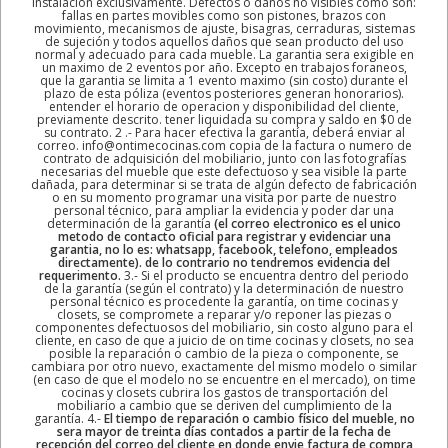
instalación exclusivamente. Defectos o daños no visibles como son:
fallas en partes movibles como son pistones, brazos con
movimiento, mecanismos de ajuste, bisagras, cerraduras, sistemas
de sujeción y todos aquellos daños que sean producto del uso
normal y adecuado para cada mueble. La garantia sera exigible en
un maximo de 2 eventos por año. Excepto en trabajos foraneos,
que la garantia se limita a 1 evento maximo (sin costo) durante el
plazo de esta póliza (eventos posteriores generan honorarios).
entender el horario de operacion y disponibilidad del cliente,
previamente descrito. tener liquidada su compra y saldo en $0 de
su contrato. 2 .- Para hacer efectiva la garantía, deberá enviar al
correo. info@ontimecocinas.com copia de la factura o numero de
contrato de adquisición del mobiliario, junto con las fotografías
necesarias del mueble que este defectuoso y sea visible la parte
dañada, para determinar si se trata de algún defecto de fabricación
o en su momento programar una visita por parte de nuestro
personal técnico, para ampliar la evidencia y poder dar una
determinación de la garantía
(el correo electronico es el unico
metodo de contacto oficial para registrar y evidenciar una
garantia, no lo es: whatsapp, facebook, telefono, empleados
directamente). de lo contrario no tendremos evidencia del
requerimento.
3.- Si el producto se encuentra dentro del periodo
de la garantía (según el contrato) y la determinación de nuestro
personal técnico es procedente la garantía, on time cocinas y
closets, se compromete a reparar y/o reponer las piezas o
componentes defectuosos del mobiliario, sin costo alguno para el
cliente, en caso de que a juicio de on time cocinas y closets, no sea
posible la reparación o cambio de la pieza o componente, se
cambiara por otro nuevo, exactamente del mismo modelo o similar
(en caso de que el modelo no se encuentre en el mercado), on time
cocinas y closets cubrira los gastos de transportación del
mobiliario a cambio que se deriven del cumplimiento de la
garantía. 4.-
El tiempo de reparación o cambio físico del mueble, no
sera mayor de treinta días contados a partir de la fecha de
recepción del correo del cliente en donde envie factura de compra