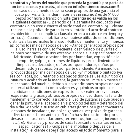
o contrato y fotos del mueble que proceda la garantía por parte de
on time cocinas y closets., al correo info@ontimecocinas.com
5.-
en caso de elementos que no sean propios de una garantia el
costo por visita (sin incluir materiales ni insumos) es de $1000
pesos por hora o franccion.
Esta garantía no es valida en los
siguientes casos:
a).- El periodo de la garantía ha caducado (ver
contrato). o no este cubierto el saldo total del contrato. b) El cliente
renuncia a la poliza de garantia en su totalidad acorde al contrato
establecido al no cumplir la clausula tercera o catorce en tiempo y
forma. c).- Cuando el mobiliario se hubiese utilizado en condiciones
distintas a las normales (mal uso). -Falta de mantemiento y limpieza,
así como los malos hábitos de uso. -Daños generados propios por
el uso, herrajes con uso frecuente, desnivelado de puertas o
cajones por motivo de uso excesivo acorde a la especificacion del
fabricante. -Daños ocasionados por humedad, exposición a la
intemperie, golpes, derrames de líquidos, procedimientos de
limpieza inadecuados, daños por quemaduras, daños por
desarmado y reubicación por parte del cliente. Así mismo los
provocados por malos hábitos de uso. -En mobiliario pintado (ya
sea con lacas, poliuretanos o acabados donde se use algun tipo de
pintura o acabado en la madera) la garantia se limita a 6 meses en
el acabado del mueble, debido a las condiciones propias de cada
material utilizado, asi como solventes y quimicos propios del uso
cotidiano, condiciones de exposicion a luz exterior o ventanas,
exposicion a grasas y abrasivos propios del uso diario, la falta de
mantenimiento correcto, asi como el uso de sustancias que puedan
dañar la pintura y el acabado en si propios del uso y deteriodo del
dia a dia. -debido a su uso en cubiertas (formaica y granito/cuarzo),
despues de instaladas, no aplica garantias. ver poliza de garantia
directa con el fabricante. d).- El daño ha sido ocasionado por un
desastre natural (inundaciones, terremotos, huracanes, incendios,
etc.). e).- Garantia y propios de cada fabricante, descritos en sus
especificaciones f).- Golpes en el mobiliario depues de la
instalación. el cliente deberá dar acceso en todo momento para la