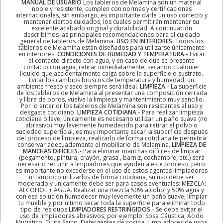
MANUAL DE USUARIO
Los tableros de Melamina son un material
noble y resistente, cumplen con normas y certificaciones
internacionales, sin embargo, es importante darle un uso correcto y
mantener ciertos cuidados, los cuales permitirán mantener su
excelente acabado original y durabilidad. A continuación
describimos las principales recomendaciones para el cuidado
general de tableros de Melamina.
USO EN INTERIORES:
Todos los
tableros de Melamina están diseñados para utilizarse únicamente
en interiores.
CONDICIONES DE HUMEDAD Y TEMPERATURA.-
Evitar
el contacto directo con agua, y en caso de que se presente
contacto con agua, retirar inmediatamente, secando cualquier
liquido que accidentalmente caiga sobre la superficie o sustrato.
Evitar los cambios bruscos de temperatura y humedad, un
ambiente fresco y seco siempre será ideal.
LIMPIEZA.-
La superficie
de los tableros de Melamina al presentar una composición cerrada
y libre de poros, vuelve la limpieza y mantenimiento muy sencillo.
Por lo anterior los tableros de Melamina son resistentes al uso y
desgaste cotidiano.
LIMPIEZA COTIDIANA.-
Para realizar limpieza
cotidiana o leve, únicamente es necesario utilizar un paño suave (no
abrasivo) muy levemente humedecido para retirar el polvo o
suciedad superficial, es muy importante secar la superficie después
del proceso de limpieza, realizarlo de forma cotidiana te permitirá
conservar adecuadamente el mobiliario de Melamina.
LIMPIEZA DE
MANCHAS DIFÍCILES.-
Para eliminar manchas difíciles de limpiar
(pegamento, pintura, crayón, grasa , barniz, cochambre, etc.) será
necesario recurrir a limpiadores que ayuden a este proceso, pero
es importante no excederse en el uso de estos agentes limpiadores
ni tampoco utilizarlos de forma cotidiana, su uso debe ser
moderado y únicamente debe ser para casos eventuales: MEZCLA:
ALCOHOL + AGUA. Realizar una mezcla 50% alcohol y 50% agua y
con esa solución humedecer muy levemente un paño suave, limpiar
tu mueble y por ultimo secar toda la superficie para eliminar todo
tipo de residuos
LIMPIADORES RESTRINGIDOS.-
Se debe evitar el
uso de limpiadores abrasivos, por ejemplo: Sosa Cáustica, Ácido
Muriático, Quita Sarro, Detergentes de cocina, Limpiadores de usos