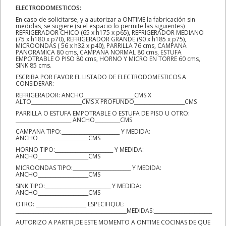
ELECTRODOMESTICOS:
En caso de solicitarse, y a autorizar a ONTIME la fabricación sin
medidas, se sugiere (si el espacio lo permite las siguientes)
REFRIGERADOR CHICO (65 x h175 x p65), REFRIGERADOR MEDIANO
(75 x h180 x p70), REFRIGERADOR GRANDE (90 x h185 x p75),
MICROONDAS ( 56 x h32 x p40), PARRILLA 76 cms, CAMPANA
PANORAMICA 80 cms, CAMPANA NORMAL 80 cms, ESTUFA
EMPOTRABLE O PISO 80 cms, HORNO Y MICRO EN TORRE 60 cms,
SINK 85 cms.
ESCRIBA POR FAVOR EL LISTADO DE ELECTRODOMESTICOS A
CONSIDERAR:
REFRIGERADOR: ANCHO____________________CMS X
ALTO____________________CMS X PROFUNDO____________________CMS
PARRILLA O ESTUFA EMPOTRABLE O ESTUFA DE PISO U OTRO:
______________________ ANCHO__________CMS
CAMPANA TIPO:_______________________ Y MEDIDA:
ANCHO____________________CMS
HORNO TIPO:_______________________ Y MEDIDA:
ANCHO____________________CMS
MICROONDAS TIPO:_______________________ Y MEDIDA:
ANCHO____________________CMS
SINK TIPO:__________________________ Y MEDIDA:
ANCHO____________________CMS
OTRO: ____________________ ESPECIFIQUE:
____________________________________________MEDIDAS:_______________________
AUTORIZO A PARTIR DE ESTE MOMENTO A ONTIME COCINAS DE QUE