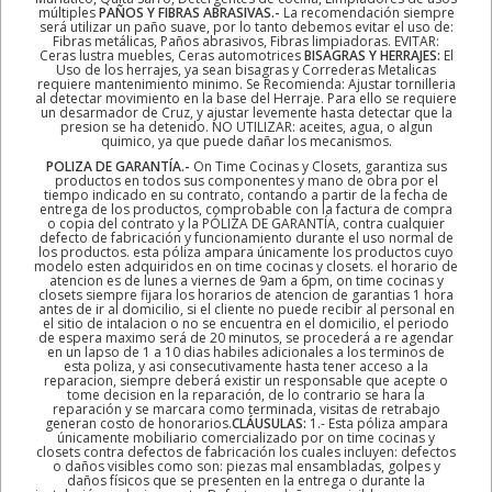
múltiples
PAÑOS Y FIBRAS ABRASIVAS.-
La recomendación siempre
será utilizar un paño suave, por lo tanto debemos evitar el uso de:
Fibras metálicas, Paños abrasivos, Fibras limpiadoras. EVITAR:
Ceras lustra muebles, Ceras automotrices
BISAGRAS Y HERRAJES:
El
Uso de los herrajes, ya sean bisagras y Correderas Metalicas
requiere mantenimiento minimo. Se Recomienda: Ajustar tornilleria
al detectar movimiento en la base del Herraje. Para ello se requiere
un desarmador de Cruz, y ajustar levemente hasta detectar que la
presion se ha detenido. NO UTILIZAR: aceites, agua, o algun
quimico, ya que puede dañar los mecanismos.
POLIZA DE GARANTÍA.-
On Time Cocinas y Closets, garantiza sus
productos en todos sus componentes y mano de obra por el
tiempo indicado en su contrato, contando a partir de la fecha de
entrega de los productos, comprobable con la factura de compra
o copia del contrato y la PÓLIZA DE GARANTÍA, contra cualquier
defecto de fabricación y funcionamiento durante el uso normal de
los productos. esta póliza ampara únicamente los productos cuyo
modelo esten adquiridos en on time cocinas y closets. el horario de
atencion es de lunes a viernes de 9am a 6pm, on time cocinas y
closets siempre fijara los horarios de atencion de garantias 1 hora
antes de ir al domicilio, si el cliente no puede recibir al personal en
el sitio de intalacion o no se encuentra en el domicilio, el periodo
de espera maximo será de 20 minutos, se procederá a re agendar
en un lapso de 1 a 10 dias habiles adicionales a los terminos de
esta poliza, y asi consecutivamente hasta tener acceso a la
reparacion, siempre deberá existir un responsable que acepte o
tome decision en la reparación, de lo contrario se hara la
reparación y se marcara como terminada, visitas de retrabajo
generan costo de honorarios.
CLÁUSULAS:
1.- Esta póliza ampara
únicamente mobiliario comercializado por on time cocinas y
closets contra defectos de fabricación los cuales incluyen: defectos
o daños visibles como son: piezas mal ensambladas, golpes y
daños físicos que se presenten en la entrega o durante la