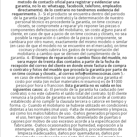
metodo de contacto oficial para registrar y evidenciar una
garantia, no lo es: whatsapp, facebook, telefono, empleados
directamente). de lo contrario no tendremos evidencia del
requerimento.
3.- Si el producto se encuentra dentro del periodo
de la garantía (según el contrato) y la determinación de nuestro
personal técnico es procedente la garantía, on time cocinas y
closets, se compromete a reparar y/o reponer las piezas o
componentes defectuosos del mobiliario, sin costo alguno para el
cliente, en caso de que a juicio de on time cocinas y closets, no sea
posible la reparación o cambio de la pieza o componente, se
cambiara por otro nuevo, exactamente del mismo modelo o similar
(en caso de que el modelo no se encuentre en el mercado), on time
cocinas y closets cubrira los gastos de transportación del
mobiliario a cambio que se deriven del cumplimiento de la
garantía. 4.-
El tiempo de reparación o cambio físico del mueble, no
sera mayor de treinta días contados a partir de la fecha de
recepción del correo del cliente en donde envie factura de compra
o contrato y fotos del mueble que proceda la garantía por parte de
on time cocinas y closets., al correo info@ontimecocinas.com
5.-
en caso de elementos que no sean propios de una garantia el
costo por visita (sin incluir materiales ni insumos) es de $1000
pesos por hora o franccion.
Esta garantía no es valida en los
siguientes casos:
a).- El periodo de la garantía ha caducado (ver
contrato). o no este cubierto el saldo total del contrato. b) El cliente
renuncia a la poliza de garantia en su totalidad acorde al contrato
establecido al no cumplir la clausula tercera o catorce en tiempo y
forma. c).- Cuando el mobiliario se hubiese utilizado en condiciones
distintas a las normales (mal uso). -Falta de mantemiento y limpieza,
así como los malos hábitos de uso. -Daños generados propios por
el uso, herrajes con uso frecuente, desnivelado de puertas o
cajones por motivo de uso excesivo acorde a la especificacion del
fabricante. -Daños ocasionados por humedad, exposición a la
intemperie, golpes, derrames de líquidos, procedimientos de
limpieza inadecuados, daños por quemaduras, daños por