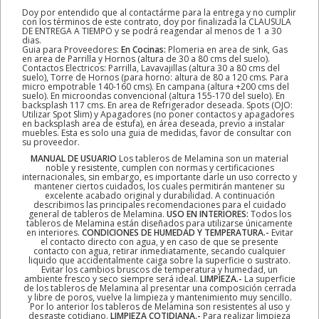
Doy por entendido que al contactárme para la entrega y no cumplir
con los términos de este contrato, doy por finalizada la CLAUSULA
DE ENTREGA A TIEMPO y se podrá reagendar al menos de 1 a 30
dias.
Guia para Proveedores:
En Cocinas:
Plomeria en area de sink, Gas
en area de Parrilla y Hornos (altura de 30 a 80 cms del suelo).
Contactos Electricos: Parrilla, Lavavajillas (altura 30 a 80 cms del
suelo), Torre de Hornos (para horno: altura de 80 a 120 cms. Para
micro empotrable 140-160 cms). En campana (altura +200 cms del
suelo). En microondas convencional (altura 155-170 del suelo). En
backsplash 117 cms. En area de Refrigerador deseada. Spots (OJO:
Utilizar Spot Slim) y Apagadores (no poner contactos y apagadores
en backsplash area de estufa), en área deseada, previo a instalar
muebles. Esta es solo una guia de medidas, favor de consultar con
su proveedor.
MANUAL DE USUARIO
Los tableros de Melamina son un material
noble y resistente, cumplen con normas y certificaciones
internacionales, sin embargo, es importante darle un uso correcto y
mantener ciertos cuidados, los cuales permitirán mantener su
excelente acabado original y durabilidad. A continuación
describimos las principales recomendaciones para el cuidado
general de tableros de Melamina.
USO EN INTERIORES:
Todos los
tableros de Melamina están diseñados para utilizarse únicamente
en interiores.
CONDICIONES DE HUMEDAD Y TEMPERATURA.-
Evitar
el contacto directo con agua, y en caso de que se presente
contacto con agua, retirar inmediatamente, secando cualquier
liquido que accidentalmente caiga sobre la superficie o sustrato.
Evitar los cambios bruscos de temperatura y humedad, un
ambiente fresco y seco siempre será ideal.
LIMPIEZA.-
La superficie
de los tableros de Melamina al presentar una composición cerrada
y libre de poros, vuelve la limpieza y mantenimiento muy sencillo.
Por lo anterior los tableros de Melamina son resistentes al uso y
desgaste cotidiano.
LIMPIEZA COTIDIANA.-
Para realizar limpieza