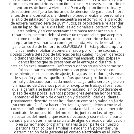
modelo esten adquiridos en on time cocinas y closets. el horario de
atencion es de lunes a viernes de 9am a 6pm, on time cocinas y
closets siempre fijara los horarios de atencion de garantias 1 hora
antes de ir al domicilio, si el cliente no puede recibir al personal en
el sitio de intalacion o no se encuentra en el domicilio, el periodo
de espera maximo será de 20 minutos, se procederá a re agendar
en un lapso de 1 a 10 dias habiles adicionales a los terminos de
esta poliza, y asi consecutivamente hasta tener acceso a la
reparacion, siempre deberá existir un responsable que acepte o
tome decision en la reparación, de lo contrario se hara la
reparación y se marcara como terminada, visitas de retrabajo
generan costo de honorarios.
CLÁUSULAS:
1.- Esta póliza ampara
únicamente mobiliario comercializado por on time cocinas y
closets contra defectos de fabricación los cuales incluyen: defectos
o daños visibles como son: piezas mal ensambladas, golpes y
daños físicos que se presenten en la entrega o durante la
instalación exclusivamente. Defectos o daños no visibles como son:
fallas en partes movibles como son pistones, brazos con
movimiento, mecanismos de ajuste, bisagras, cerraduras, sistemas
de sujeción y todos aquellos daños que sean producto del uso
normal y adecuado para cada mueble. La garantia sera exigible en
un maximo de 2 eventos por año. Excepto en trabajos foraneos,
que la garantia se limita a 1 evento maximo (sin costo) durante el
plazo de esta póliza (eventos posteriores generan honorarios).
entender el horario de operacion y disponibilidad del cliente,
previamente descrito. tener liquidada su compra y saldo en $0 de
su contrato. 2 .- Para hacer efectiva la garantía, deberá enviar al
correo. info@ontimecocinas.com copia de la factura o numero de
contrato de adquisición del mobiliario, junto con las fotografías
necesarias del mueble que este defectuoso y sea visible la parte
dañada, para determinar si se trata de algún defecto de fabricación
o en su momento programar una visita por parte de nuestro
personal técnico, para ampliar la evidencia y poder dar una
determinación de la garantía
(el correo electronico es el unico