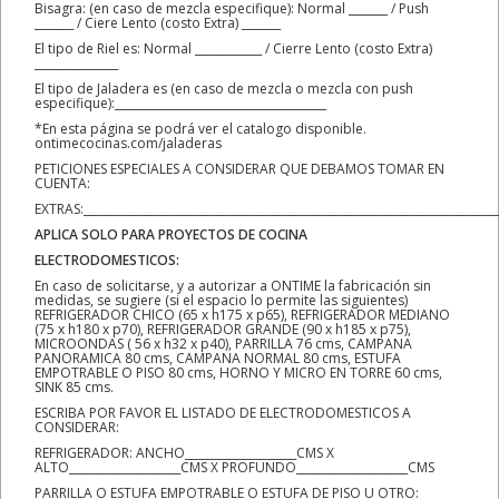
Bisagra: (en caso de mezcla especifique): Normal _______ / Push
_______ / Ciere Lento (costo Extra) _______
El tipo de Riel es: Normal ____________ / Cierre Lento (costo Extra)
_______________
El tipo de Jaladera es (en caso de mezcla o mezcla con push
especifique):______________________________________
*En esta página se podrá ver el catalogo disponible.
ontimecocinas.com/jaladeras
PETICIONES ESPECIALES A CONSIDERAR QUE DEBAMOS TOMAR EN
CUENTA:
EXTRAS:__________________________________________________________________________
APLICA SOLO PARA PROYECTOS DE COCINA
ELECTRODOMESTICOS:
En caso de solicitarse, y a autorizar a ONTIME la fabricación sin
medidas, se sugiere (si el espacio lo permite las siguientes)
REFRIGERADOR CHICO (65 x h175 x p65), REFRIGERADOR MEDIANO
(75 x h180 x p70), REFRIGERADOR GRANDE (90 x h185 x p75),
MICROONDAS ( 56 x h32 x p40), PARRILLA 76 cms, CAMPANA
PANORAMICA 80 cms, CAMPANA NORMAL 80 cms, ESTUFA
EMPOTRABLE O PISO 80 cms, HORNO Y MICRO EN TORRE 60 cms,
SINK 85 cms.
ESCRIBA POR FAVOR EL LISTADO DE ELECTRODOMESTICOS A
CONSIDERAR:
REFRIGERADOR: ANCHO____________________CMS X
ALTO____________________CMS X PROFUNDO____________________CMS
PARRILLA O ESTUFA EMPOTRABLE O ESTUFA DE PISO U OTRO: