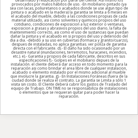
desarmado y reubicación por parte del cliente. Así mismo los
provocados por malos hábitos de uso. -En mobiliario pintado (ya
sea con lacas, poliuretanos o acabados donde se use algun tipo de
pintura o acabado en la madera) la garantia se limita a 6 meses en
el acabado del mueble, debido a las condiciones propias de cada
material utilizado, asi como solventes y quimicos propios del uso
cotidiano, condiciones de exposicion a luz exterior o ventanas,
exposicion a grasas y abrasivos propios del uso diario, la falta de
mantenimiento correcto, asi como el uso de sustancias que puedan
dañar la pintura y el acabado en si propios del uso y deteriodo del
dia a dia. -debido a su uso en cubiertas (formaica y granito/cuarzo),
despues de instaladas, no aplica garantias. ver poliza de garantia
directa con el fabricante. d).- El daño ha sido ocasionado por un
desastre natural (inundaciones, terremotos, huracanes, incendios,
etc.). e).- Garantia y propios de cada fabricante, descritos en sus
especificaciones f).- Golpes en el mobiliario depues de la
instalación. el cliente deberá dar acceso en todo momento para la
reparación asi como brindar el area libre de cualquier instalacion,
acabado o elemento instalado por el mismo adicional al mueble
que involucre la garantia. g).- En Instalaciones Foráneas (fuera de la
ciudad donde se realiza el contrato. La garantía se Limita a sólo 1
visita sin costo. El Cliente deberá cubrir los gastos de Traslado del
equipo de Trabajo. ON TIME no se responsabiliza de instalaciones
o elementos que se requieran quitar para poder hacer la
reparación.