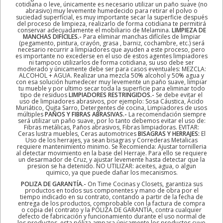
cotidiana o leve, únicamente es necesario utilizar un paño suave (no
abrasivo) muy levemente humedecido para retirar el polvo o
suciedad superficial, es muy importante secar la superficie después
del proceso de limpieza, realizarlo de forma cotidiana te permitirá
conservar adecuadamente el mobiliario de Melamina.
LIMPIEZA DE
MANCHAS DIFÍCILES.-
Para eliminar manchas difíciles de limpiar
(pegamento, pintura, crayón, grasa , barniz, cochambre, etc.) será
necesario recurrir a limpiadores que ayuden a este proceso, pero
es importante no excederse en el uso de estos agentes limpiadores
ni tampoco utilizarlos de forma cotidiana, su uso debe ser
moderado y únicamente debe ser para casos eventuales: MEZCLA:
ALCOHOL + AGUA. Realizar una mezcla 50% alcohol y 50% agua y
con esa solución humedecer muy levemente un paño suave, limpiar
tu mueble y por ultimo secar toda la superficie para eliminar todo
tipo de residuos
LIMPIADORES RESTRINGIDOS.-
Se debe evitar el
uso de limpiadores abrasivos, por ejemplo: Sosa Cáustica, Ácido
Muriático, Quita Sarro, Detergentes de cocina, Limpiadores de usos
múltiples
PAÑOS Y FIBRAS ABRASIVAS.-
La recomendación siempre
será utilizar un paño suave, por lo tanto debemos evitar el uso de:
Fibras metálicas, Paños abrasivos, Fibras limpiadoras. EVITAR:
Ceras lustra muebles, Ceras automotrices
BISAGRAS Y HERRAJES:
El
Uso de los herrajes, ya sean bisagras y Correderas Metalicas
requiere mantenimiento minimo. Se Recomienda: Ajustar tornilleria
al detectar movimiento en la base del Herraje. Para ello se requiere
un desarmador de Cruz, y ajustar levemente hasta detectar que la
presion se ha detenido. NO UTILIZAR: aceites, agua, o algun
quimico, ya que puede dañar los mecanismos.
POLIZA DE GARANTÍA.-
On Time Cocinas y Closets, garantiza sus
productos en todos sus componentes y mano de obra por el
tiempo indicado en su contrato, contando a partir de la fecha de
entrega de los productos, comprobable con la factura de compra
o copia del contrato y la PÓLIZA DE GARANTÍA, contra cualquier
defecto de fabricación y funcionamiento durante el uso normal de
los productos. esta póliza ampara únicamente los productos cuyo