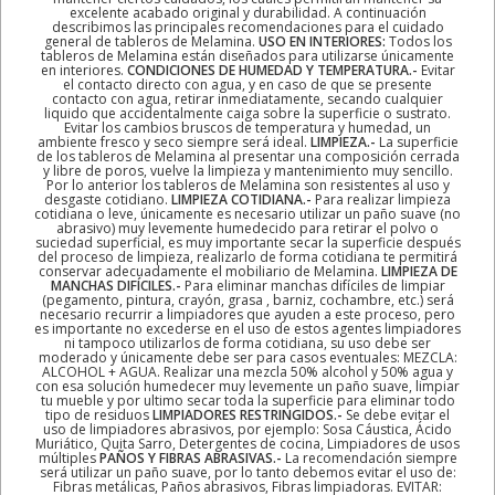
excelente acabado original y durabilidad. A continuación
describimos las principales recomendaciones para el cuidado
general de tableros de Melamina.
USO EN INTERIORES:
Todos los
tableros de Melamina están diseñados para utilizarse únicamente
en interiores.
CONDICIONES DE HUMEDAD Y TEMPERATURA.-
Evitar
el contacto directo con agua, y en caso de que se presente
contacto con agua, retirar inmediatamente, secando cualquier
liquido que accidentalmente caiga sobre la superficie o sustrato.
Evitar los cambios bruscos de temperatura y humedad, un
ambiente fresco y seco siempre será ideal.
LIMPIEZA.-
La superficie
de los tableros de Melamina al presentar una composición cerrada
y libre de poros, vuelve la limpieza y mantenimiento muy sencillo.
Por lo anterior los tableros de Melamina son resistentes al uso y
desgaste cotidiano.
LIMPIEZA COTIDIANA.-
Para realizar limpieza
cotidiana o leve, únicamente es necesario utilizar un paño suave (no
abrasivo) muy levemente humedecido para retirar el polvo o
suciedad superficial, es muy importante secar la superficie después
del proceso de limpieza, realizarlo de forma cotidiana te permitirá
conservar adecuadamente el mobiliario de Melamina.
LIMPIEZA DE
MANCHAS DIFÍCILES.-
Para eliminar manchas difíciles de limpiar
(pegamento, pintura, crayón, grasa , barniz, cochambre, etc.) será
necesario recurrir a limpiadores que ayuden a este proceso, pero
es importante no excederse en el uso de estos agentes limpiadores
ni tampoco utilizarlos de forma cotidiana, su uso debe ser
moderado y únicamente debe ser para casos eventuales: MEZCLA:
ALCOHOL + AGUA. Realizar una mezcla 50% alcohol y 50% agua y
con esa solución humedecer muy levemente un paño suave, limpiar
tu mueble y por ultimo secar toda la superficie para eliminar todo
tipo de residuos
LIMPIADORES RESTRINGIDOS.-
Se debe evitar el
uso de limpiadores abrasivos, por ejemplo: Sosa Cáustica, Ácido
Muriático, Quita Sarro, Detergentes de cocina, Limpiadores de usos
múltiples
PAÑOS Y FIBRAS ABRASIVAS.-
La recomendación siempre
será utilizar un paño suave, por lo tanto debemos evitar el uso de:
Fibras metálicas, Paños abrasivos, Fibras limpiadoras. EVITAR: