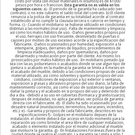
costo por visita (sin incluir materiales ni insumos) es de $1000
pesos por hora o franccion.
Esta garantía no es valida en los
siguientes casos:
a).- El periodo de la garantía ha caducado (ver
contrato). o no este cubierto el saldo total del contrato. b) El cliente
renuncia a la poliza de garantia en su totalidad acorde al contrato
establecido al no cumplir la clausula tercera o catorce en tiempo y
forma. c).- Cuando el mobiliario se hubiese utilizado en condiciones
distintas a las normales (mal uso). -Falta de mantemiento y limpieza,
así como los malos hábitos de uso. -Daños generados propios por
el uso, herrajes con uso frecuente, desnivelado de puertas o
cajones por motivo de uso excesivo acorde a la especificacion del
fabricante. -Daños ocasionados por humedad, exposición a la
intemperie, golpes, derrames de líquidos, procedimientos de
limpieza inadecuados, daños por quemaduras, daños por
desarmado y reubicación por parte del cliente. Así mismo los
provocados por malos hábitos de uso. -En mobiliario pintado (ya
sea con lacas, poliuretanos o acabados donde se use algun tipo de
pintura o acabado en la madera) la garantia se limita a 6 meses en
el acabado del mueble, debido a las condiciones propias de cada
material utilizado, asi como solventes y quimicos propios del uso
cotidiano, condiciones de exposicion a luz exterior o ventanas,
exposicion a grasas y abrasivos propios del uso diario, la falta de
mantenimiento correcto, asi como el uso de sustancias que puedan
dañar la pintura y el acabado en si propios del uso y deteriodo del
dia a dia. -debido a su uso en cubiertas (formaica y granito/cuarzo),
despues de instaladas, no aplica garantias. ver poliza de garantia
directa con el fabricante. d).- El daño ha sido ocasionado por un
desastre natural (inundaciones, terremotos, huracanes, incendios,
etc.). e).- Garantia y propios de cada fabricante, descritos en sus
especificaciones f).- Golpes en el mobiliario depues de la
instalación. el cliente deberá dar acceso en todo momento para la
reparación asi como brindar el area libre de cualquier instalacion,
acabado o elemento instalado por el mismo adicional al mueble
que involucre la garantia. g).- En Instalaciones Foráneas (fuera de la
ciudad donde se realiza el contrato. La garantía se Limita a sólo 1