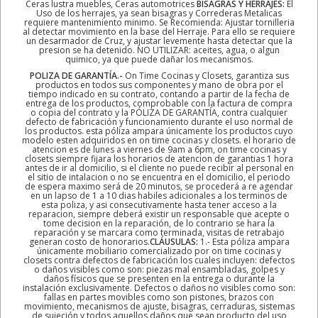
Ceras lustra muebles, Ceras automotrices
BISAGRAS Y HERRAJES:
El
Uso de los herrajes, ya sean bisagras y Correderas Metalicas
requiere mantenimiento minimo. Se Recomienda: Ajustar tornilleria
al detectar movimiento en la base del Herraje. Para ello se requiere
un desarmador de Cruz, y ajustar levemente hasta detectar que la
presion se ha detenido. NO UTILIZAR: aceites, agua, o algun
quimico, ya que puede dañar los mecanismos.
POLIZA DE GARANTÍA.-
On Time Cocinas y Closets, garantiza sus
productos en todos sus componentes y mano de obra por el
tiempo indicado en su contrato, contando a partir de la fecha de
entrega de los productos, comprobable con la factura de compra
o copia del contrato y la PÓLIZA DE GARANTÍA, contra cualquier
defecto de fabricación y funcionamiento durante el uso normal de
los productos. esta póliza ampara únicamente los productos cuyo
modelo esten adquiridos en on time cocinas y closets. el horario de
atencion es de lunes a viernes de 9am a 6pm, on time cocinas y
closets siempre fijara los horarios de atencion de garantias 1 hora
antes de ir al domicilio, si el cliente no puede recibir al personal en
el sitio de intalacion o no se encuentra en el domicilio, el periodo
de espera maximo será de 20 minutos, se procederá a re agendar
en un lapso de 1 a 10 dias habiles adicionales a los terminos de
esta poliza, y asi consecutivamente hasta tener acceso a la
reparacion, siempre deberá existir un responsable que acepte o
tome decision en la reparación, de lo contrario se hara la
reparación y se marcara como terminada, visitas de retrabajo
generan costo de honorarios.
CLÁUSULAS:
1.- Esta póliza ampara
únicamente mobiliario comercializado por on time cocinas y
closets contra defectos de fabricación los cuales incluyen: defectos
o daños visibles como son: piezas mal ensambladas, golpes y
daños físicos que se presenten en la entrega o durante la
instalación exclusivamente. Defectos o daños no visibles como son:
fallas en partes movibles como son pistones, brazos con
movimiento, mecanismos de ajuste, bisagras, cerraduras, sistemas
de sujeción y todos aquellos daños que sean producto del uso