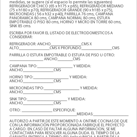
medidas, se sugiere (si el espacio lo permite las siguientes)
REFRIGERADOR CHICO (65 x h175 x p65), REFRIGERADOR MEDIANO
(75 x h180 x p70), REFRIGERADOR GRANDE (90 x h185 x p75),
MICROONDAS ( 56 x h32 x p40), PARRILLA 76 cms, CAMPANA
PANORAMICA 80 cms, CAMPANA NORMAL 80 cms, ESTUFA
EMPOTRABLE O PISO 80 cms, HORNO Y MICRO EN TORRE 60 cms,
SINK 85 cms.
ESCRIBA POR FAVOR EL LISTADO DE ELECTRODOMESTICOS A
CONSIDERAR:
REFRIGERADOR: ANCHO____________________CMS X
ALTO____________________CMS X PROFUNDO____________________CMS
PARRILLA O ESTUFA EMPOTRABLE O ESTUFA DE PISO U OTRO:
______________________ ANCHO__________CMS
CAMPANA TIPO:_______________________ Y MEDIDA:
ANCHO____________________CMS
HORNO TIPO:_______________________ Y MEDIDA:
ANCHO____________________CMS
MICROONDAS TIPO:_______________________ Y MEDIDA:
ANCHO____________________CMS
SINK TIPO:__________________________ Y MEDIDA:
ANCHO____________________CMS
OTRO: ____________________ ESPECIFIQUE:
____________________________________________MEDIDAS:_______________________
AUTORIZO A PARTIR DE ESTE MOMENTO A ONTIME COCINAS DE QUE
CON LA INFORMACIÓN PROPORCIONADA FABRIQUE EL PROYECTO
A CARGO. EN CASO DE FALTAR ALGUNA INFORMACION, SE ME
CONTACTARÁ PARA RESOLVER ALGUNA DUDA. EL TIEMPO DE LA
GARANTÍA ENTREGA A TIEMPO (*Si Aplica) INICIA A PARTIR DE LA