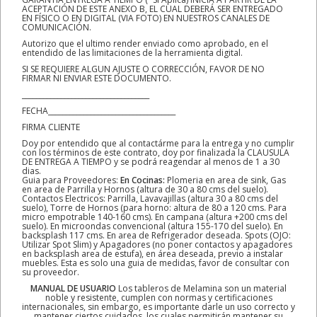
ACEPTACIÓN DE ESTE ANEXO B, EL CUAL DEBERÁ SER ENTREGADO
EN FÍSICO O EN DIGITAL (VIA FOTO) EN NUESTROS CANALES DE
COMUNICACIÓN.
Autorizo que el ultimo render enviado como aprobado, en el
entendido de las limitaciones de la herramienta digital.
SI SE REQUIERE ALGUN AJUSTE O CORRECCIÓN, FAVOR DE NO
FIRMAR NI ENVIAR ESTE DOCUMENTO.
____________________________________
FECHA____________________________________
FIRMA CLIENTE
Doy por entendido que al contactárme para la entrega y no cumplir
con los términos de este contrato, doy por finalizada la CLAUSULA
DE ENTREGA A TIEMPO y se podrá reagendar al menos de 1 a 30
dias.
Guia para Proveedores:
En Cocinas:
Plomeria en area de sink, Gas
en area de Parrilla y Hornos (altura de 30 a 80 cms del suelo).
Contactos Electricos: Parrilla, Lavavajillas (altura 30 a 80 cms del
suelo), Torre de Hornos (para horno: altura de 80 a 120 cms. Para
micro empotrable 140-160 cms). En campana (altura +200 cms del
suelo). En microondas convencional (altura 155-170 del suelo). En
backsplash 117 cms. En area de Refrigerador deseada. Spots (OJO:
Utilizar Spot Slim) y Apagadores (no poner contactos y apagadores
en backsplash area de estufa), en área deseada, previo a instalar
muebles. Esta es solo una guia de medidas, favor de consultar con
su proveedor.
MANUAL DE USUARIO
Los tableros de Melamina son un material
noble y resistente, cumplen con normas y certificaciones
internacionales, sin embargo, es importante darle un uso correcto y
mantener ciertos cuidados, los cuales permitirán mantener su