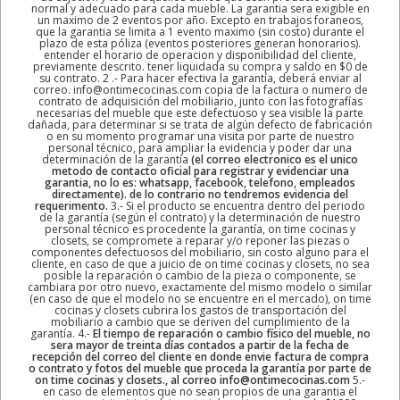
normal y adecuado para cada mueble. La garantia sera exigible en
un maximo de 2 eventos por año. Excepto en trabajos foraneos,
que la garantia se limita a 1 evento maximo (sin costo) durante el
plazo de esta póliza (eventos posteriores generan honorarios).
entender el horario de operacion y disponibilidad del cliente,
previamente descrito. tener liquidada su compra y saldo en $0 de
su contrato. 2 .- Para hacer efectiva la garantía, deberá enviar al
correo. info@ontimecocinas.com copia de la factura o numero de
contrato de adquisición del mobiliario, junto con las fotografías
necesarias del mueble que este defectuoso y sea visible la parte
dañada, para determinar si se trata de algún defecto de fabricación
o en su momento programar una visita por parte de nuestro
personal técnico, para ampliar la evidencia y poder dar una
determinación de la garantía
(el correo electronico es el unico
metodo de contacto oficial para registrar y evidenciar una
garantia, no lo es: whatsapp, facebook, telefono, empleados
directamente). de lo contrario no tendremos evidencia del
requerimento.
3.- Si el producto se encuentra dentro del periodo
de la garantía (según el contrato) y la determinación de nuestro
personal técnico es procedente la garantía, on time cocinas y
closets, se compromete a reparar y/o reponer las piezas o
componentes defectuosos del mobiliario, sin costo alguno para el
cliente, en caso de que a juicio de on time cocinas y closets, no sea
posible la reparación o cambio de la pieza o componente, se
cambiara por otro nuevo, exactamente del mismo modelo o similar
(en caso de que el modelo no se encuentre en el mercado), on time
cocinas y closets cubrira los gastos de transportación del
mobiliario a cambio que se deriven del cumplimiento de la
garantía. 4.-
El tiempo de reparación o cambio físico del mueble, no
sera mayor de treinta días contados a partir de la fecha de
recepción del correo del cliente en donde envie factura de compra
o contrato y fotos del mueble que proceda la garantía por parte de
on time cocinas y closets., al correo info@ontimecocinas.com
5.-
en caso de elementos que no sean propios de una garantia el