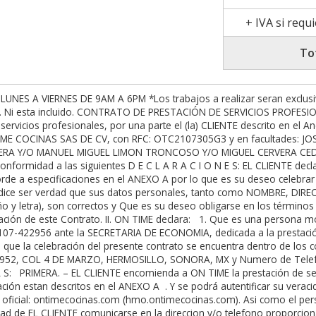
+ IVA si requ
To
l sitio de instalación a las personas autorizadas en este documento, o si se requiere en deposito o transferencia 24 horas a la cuenta: BANORTE CLABE 072 760 01166564726 2 a nombre de ON TIME COCINAS SAS DE CV / BANAMEX CLABE 0027 6070 1031 1879 24 / HSBC CLABE 021760040676874596 a nombre de Jose Alfonso Medina Silva , dicho pago debera ser efectuado sin necesidad de requerimiento o recordatorio del mismo y se realizará de la siguiente manera: BAJO NINGUNA SITUACION SE PROCEDERA A INSTALAR SIN CUBRIR EL MONTO TOTAL DEL PRESENTE CONTRATO. a) EL CLIENTE pagará a ON TIME la cantidad del 25% del monto contratado , A LA FIRMA DEL PRESENTE CONTRATO como anticipo del trabajo. b) EL CLIENTE pagará a ON TIME la cantidad de 75% del total contratado, PREVIO A LA PRIMERA VISITA DE INSTALACIÓN PARA PODER EFECTUARLA, como pago total del trabajo contratado. Todo esto sin incluir el Apartado de Extras y elementos adicionales. Si al Momento de Agendar Instalación por parte de ON TIME, EL CLIENTE no puede recibir su proyecto: EL CLIENTE deberá pagar a ON TIME el 30% del monto total del contrato como ANTICIPO al PROYECTO. En caso de no realizar este ABONO PARCIAL, EL CLIENTE ACEPTA un cargo de $5,000 pesos por mes, adicional al monto del contrato, por almacenamiento y resguardo de su proyecto. CUARTA. – CANCELACION, En caso de que EL CLIENTE cancele o suspenda los pagos (un maximo de 45 dias naturales apartir del ultimo pago), deberá pagar una penalización por honorarios de $10,000 diez mil pesos adicionales al Anticipo, Dicho Anticipo será sin Reembolso ni Aplicable al monto de penalización. EL CLIENTE deberá cumplir forzosamente con las clausulas CATORCE Y DIECISEIS. ASI COMO LA ELIMINACION POR COMPLETO DE LA CLAUSULA DE GARANTIA. EL TERMINO DEL PRESENTE CONTRATO ES POR UN PLAZO NO MAYOR DE 90 DIAS NATURALES HASTA SU RESCISION Y DADO POR TERMINADO. Si se requiere ampliar EL CLIENTE, se debera solicitar por escrito con autorizacion por parte de ON TIME. QUINTA.- GASTOS. El precio estipulado en la cláusula segunda del presente instrumento, de ninguna manera incluye los gastos que pudieran derivarse en el cumplimiento de las obligaciones de ON TIME, en caso de existir la necesidad de que ON TIME se traslade a cualquier otra ciudad de la República Mexicana, los gastos correrán por cuenta de EL CLIENTE. Estos gastos incluirán, los costos que generen el transporte, los alimentos y el hospedaje. Sin embargo, no se cobrará a EL CLIENTE ningún tipo de honorario especial por concepto de prestación de servicios foráneos. Se considera como gastos foraneos a los hechos en instalaciones fuera de la ciudad de la sucursal en la que se contrato el servicio. En Trabajos Foráneos el CLIENTE autoriza que No aplica la Garantía Entrega a Tiempo como tal, sino con el incremento de 7 días extra, y la Póliza de Garantía estará limitada a máximo 1 visita durante el total de la vida de la póliza. SEXTA. – REQUERIMIENTOS TECNICOS. Una vez reunida la información, ONTIME requiere de 2 días hábiles para la elaboración de la Primera revisión del Proyecto, y 1 día hábil para las modifiaciones solicitadas. Al Instalar es obligación de EL CLIENTE proporcional al menos la cantidad de 36 horas laborales para la instalacion de su trabajo. Es Obligacion de EL CLIENTE, tener el area de instalacion LISTA sin obstaculos, ni personal ajeno a ON TIME en el area de instalacion, por motivos de seguridad. Asi como las modificaciones hechas previamente requeridas. NO SE INICIARAN TRABAJOS CON PERSONAL AJENO A ON TIME. Así como requerimos la documentación, planos, energia electrica a no maximo 3 metros de la instalación, área libre para trabajar, cortar, o manipular material menor a 7 mts del area de instalación y servicios basicos, para el análisis, estudio, realización así como preveer cualquier anomalía, tomando en cuenta polvo y suciedad de la naturaleza propia del trabajo, EL CLIENTE deslinda a ON TIME de todo acto derivado por perforación, ruptura, o daños ocasionados en tuberias, conductos, muros, pisos, plafones, asi como los gastos derivados por honorarios de dichas reparaciones, iran por cuenta de EL CLIENTE. LOS HORARIOS