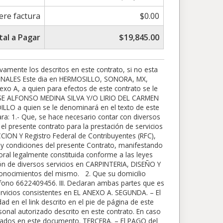
iere factura
$0.00
tal a Pagar
$19,845.00
 DE INSTALACION SON FIJADOS EXCLUSIVAMENTE POR ON TIME, EN HORARIO HABIL DE INSTALACION DE LUNES A VIERNES DE 9AM A 6PM A CRITERIO DE LA AGENDA DE LA EMPRESA, SE LE NOTIFICARA AL CLIENTE 1 HORA ANTES, EN CASO DE NO PODER RECIBIRNOS EN SITIO O BIEN NO EXISTAN LAS CONDICIONES AQUI DESCRITAS, EL TIEMPO MAXIMO DE ESPERA ES DE 30 MINUTOS. SE REAGENDARA EN TERMINOS DE 1 A 15 DIAS HABILES ADICIONALES AL PROYECTO. ASI CONSECUTIVAMENTE HASTA CONCLUIR LA INSTALACION. NO ES OBLIGACION EL ASISTIR DIAS CONSECUTIVOS. En caso de que no existieran elementos para terminar la instalacion, ajenos a la empresa, esta se agendara una vez confirmada por el cliente, y en los terminos de la agenda de ON TIME, sin exceder los 30 dias habiles. SÉPTIMA. CONFIDENCIALIDAD. EL OFRECER TRABAJOS, PREVIOS, FUTUROS, A ALGUNO DE NUESTROS EMPLEADOS, PROVEEDORES, O PERSONAL CONTRATADO POR ONTIME, SIN EL CONSENTIMIENTO, CANCELA LA RELACION DEL PRESENTE CONTRATO, ASI COMO LA CLAUSULA DE GARANTIA EN DEFINITIVA, Y LA SUSPENSION DEL PROYECTO EN EL STATUS EN EL QUE SE ENCUENTRE, OBLIGANDO AL CLIENTE A LO ACORDADO EN LA CLAUSULA CUARTA DE ESTE DOCUMENTO. ON TIME y EL CLIENTE se obligan mutuamente a utilizar con absoluta discreción y solo para cuestiones necesarias, los datos que se proporcionen mutuamente producto de la relación profesional que nace con este documento ( informacion privada del cliente, asi como informacion montos de contrato, telefonos de empleados de ON TIME, etc.). Previo a la firma del presente Contrato y en cumplimiento a lo dispuesto en la Ley Federal de Protección de Datos Personales en Posesión de los Particulares, ON TIME hizo del conocimiento a EL CLIENTE del aviso de privacidad, así como del procedimiento para ejercer los derechos de acceso, rectificación, cancelación y oposición al tratamiento de sus datos personales en adelante, derechos ARCO. Los datos de EL CLIENTE entiende y acepta los terminos de nuestro AVISO DE PRIVACIDAD el cual esta disponible en https://ontimecocinas.com/aviso-de-privacidad/ OCTAVA. – Impuestos. El Impuesto al Valor Agregado que resulte de las operaciones derivadas del precio de los servicios establecidos en el presente contrato, será pagado por EL CLIENTE en forma adicional al precio antes señalado. NOVENA. – – LA ENTREGA Y GARANTIA DE ENTREGA A TIEMPO. ON TIME se compromete a entregar en tiempo y forma, LOS TRABAJOS DE COCINA Y CLOSETS ELABORADOS 100% EN MELAMINA SOLAMENTE, SOLO LA CARPINTERIA, SIN INCLUIR LA INSTALACION, acorde al ANEXO B (proyecto final), y en caso de no ser asi, sera penalizado por retrasos de la siguiente manera. Por cada 24 horas de retraso, a EL CLIENTE se le bonificará la cantidad de $1000 pesos (mil pesos mn) diarios, por concepto de penalizacion. Entiendase como Trabajo terminado al contratado en el Anexo A y descritos en su totalidad en el ANEXO B sin incluir los TRABAJOS DEL APARTADO DE EXTRAS. EXCLUYENDO PARA SU DESCUENTO TODO LO DESC