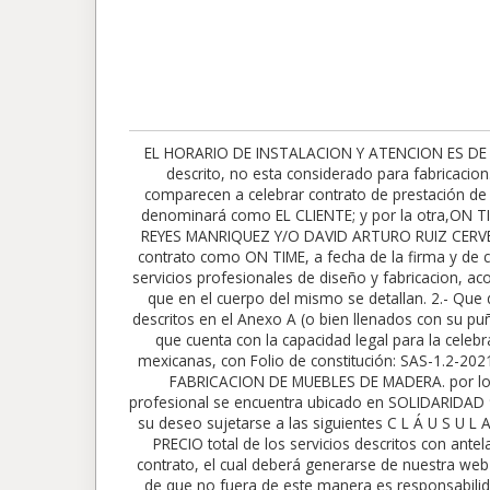
EL HORARIO DE INSTALACION Y ATENCION ES DE LUNES A VIERNES DE 9AM A 6PM *Los trabajos a realizar seran exclusivamente los descritos en este contrato, si no esta descrito, no esta considerado para fabricacion. Ni esta incluido. CONTRATO DE PRESTACIÓN DE SERVICIOS PROFESIONALES Este dia en HERMOSILLO, SONORA, MX, comparecen a celebrar contrato de prestación de servicios profesionales, por una parte el (la) CLIENTE descrito en el Anexo A, a quien para efectos de este contrato se le denominará como EL CLIENTE; y por la otra,ON TIME COCINAS SAS DE CV, con RFC: OTC2107305G3 y en facultades: JOSE ALFONSO MEDINA SILVA Y/O LIRIO DEL CARMEN REYES MANRIQUEZ Y/O DAVID ARTURO RUIZ CERVERA Y/O MANUEL MIGUEL LIMON TRONCOSO Y/O MIGUEL CERVERA CEDILLO a quien se le denominará en el texto de este contrato como ON TIME, a fecha de la firma y de conformidad a las siguientes D E C L A R A C I O N E S: EL CLIENTE declara: 1.- Que, se hace necesario contar con diversos servicios profesionales de diseño y fabricacion, acorde a especificaciones en el ANEXO A por lo que es su deseo celebrar el presente contrato para la prestación de servicios que en el cuerpo del mismo se detallan. 2.- Que dice ser verdad que sus datos personales, tanto como NOMBRE, DIRECCION Y Registro Federal de Contribuyentes (RFC), descritos en el Anexo A (o bien llenados con su puño y letra), son correctos y Que es su deseo obligarse en los términos y condiciones del presente Contrato, manifestando que cuenta con la capacidad legal para la celebración de este Contrato. II. ON TIME declara: 1. Que es una persona moral legalmente constituida conforme a las leyes mexicanas, con Folio de constitución: SAS-1.2-202107-422956 ante la SECRETARIA DE ECONOMIA, dedicada a la prestación de diversos servicios en CARPINTERIA, DISEÑO Y FABRICACION DE MUEBLES DE MADERA. por lo que la celebración del presente contrato se encuentra dentro de los conocimientos del mismo. 2. Que su domicilio profesional se encuentra ubicado en SOLIDARIDAD 952, COL 4 DE MARZO, HERMOSILLO, SONORA, MX y Numero de Telefono 6622409456. III. Declaran ambas partes que es su deseo sujetarse a las siguientes C L Á U S U L A S: PRIMERA. – EL CLIENTE encomienda a ON TIME la prestación de servicios consistentes en EL ANEXO A. SEGUNDA. – El PRECIO total de los servicios descritos con antelación estan descritos en el ANEXO A . Y se podrá autentificar su veracidad en el link descrito en el pie de página de este contrato, el cual deberá generarse de nuestra web oficial: ontimecocinas.com (hmo.ontimecocinas.com). Asi como el personal autorizado descrito en este contrato. En caso de que no fuera de este manera es responsabilidad de EL CLIENTE comunicarse en la direccion y/o telefono proporcionados en este documento. TERCERA. – El PAGO del precio de los servicios profesionales descritos en las anteriores cláusulas del presente contrato, podrá ser efectuado en nuestras oficinas, en e