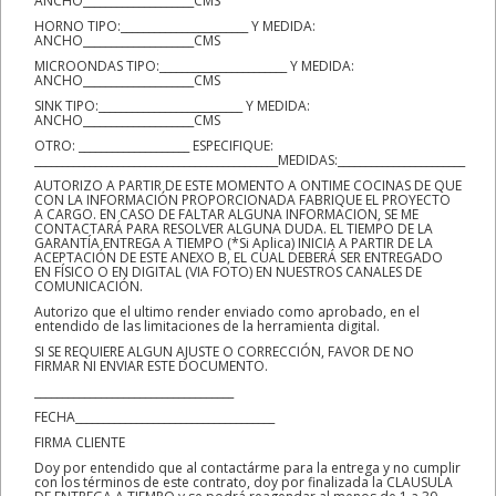
ANCHO____________________CMS
HORNO TIPO:_______________________ Y MEDIDA:
ANCHO____________________CMS
MICROONDAS TIPO:_______________________ Y MEDIDA:
ANCHO____________________CMS
SINK TIPO:__________________________ Y MEDIDA:
ANCHO____________________CMS
OTRO: ____________________ ESPECIFIQUE:
____________________________________________MEDIDAS:_______________________
AUTORIZO A PARTIR DE ESTE MOMENTO A ONTIME COCINAS DE QUE
CON LA INFORMACIÓN PROPORCIONADA FABRIQUE EL PROYECTO
A CARGO. EN CASO DE FALTAR ALGUNA INFORMACION, SE ME
CONTACTARÁ PARA RESOLVER ALGUNA DUDA. EL TIEMPO DE LA
GARANTÍA ENTREGA A TIEMPO (*Si Aplica) INICIA A PARTIR DE LA
ACEPTACIÓN DE ESTE ANEXO B, EL CUAL DEBERÁ SER ENTREGADO
EN FÍSICO O EN DIGITAL (VIA FOTO) EN NUESTROS CANALES DE
COMUNICACIÓN.
Autorizo que el ultimo render enviado como aprobado, en el
entendido de las limitaciones de la herramienta digital.
SI SE REQUIERE ALGUN AJUSTE O CORRECCIÓN, FAVOR DE NO
FIRMAR NI ENVIAR ESTE DOCUMENTO.
____________________________________
FECHA____________________________________
FIRMA CLIENTE
Doy por entendido que al contactárme para la entrega y no cumplir
con los términos de este contrato, doy por finalizada la CLAUSULA