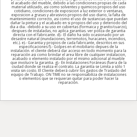
el acabado del mueble, debido a las condiciones propias de cada
material utilizado, asi como solventes y quimicos propios del uso
cotidiano, condiciones de exposicion a luz exterior o ventanas,
exposicion a grasas y abrasivos propios del uso diario, la falta de
mantenimiento correcto, asi como el uso de sustancias que puedan
dañar la pintura y el acabado en si propios del uso y deteriodo del
dia a dia. -debido a su uso en cubiertas (formaica y granito/cuarzo),
despues de instaladas, no aplica garantias. ver poliza de garantia
directa con el fabricante. d).- El daño ha sido ocasionado por un
desastre natural (inundaciones, terremotos, huracanes, incendios,
etc.). e).- Garantia y propios de cada fabricante, descritos en sus
especificaciones f).- Golpes en el mobiliario depues de la
instalación. el cliente deberá dar acceso en todo momento para la
reparación asi como brindar el area libre de cualquier instalacion,
acabado o elemento instalado por el mismo adicional al mueble
que involucre la garantia. g).- En Instalaciones Foráneas (fuera de la
ciudad donde se realiza el contrato. La garantía se Limita a sólo 1
visita sin costo. El Cliente deberá cubrir los gastos de Traslado del
equipo de Trabajo. ON TIME no se responsabiliza de instalaciones
o elementos que se requieran quitar para poder hacer la
reparación.