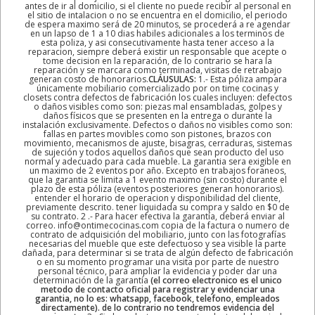
antes de ir al domicilio, si el cliente no puede recibir al personal en
el sitio de intalacion o no se encuentra en el domicilio, el periodo
de espera maximo será de 20 minutos, se procederá a re agendar
en un lapso de 1 a 10 dias habiles adicionales a los terminos de
esta poliza, y asi consecutivamente hasta tener acceso a la
reparacion, siempre deberá existir un responsable que acepte o
tome decision en la reparación, de lo contrario se hara la
reparación y se marcara como terminada, visitas de retrabajo
generan costo de honorarios.
CLÁUSULAS:
1.- Esta póliza ampara
únicamente mobiliario comercializado por on time cocinas y
closets contra defectos de fabricación los cuales incluyen: defectos
o daños visibles como son: piezas mal ensambladas, golpes y
daños físicos que se presenten en la entrega o durante la
instalación exclusivamente. Defectos o daños no visibles como son:
fallas en partes movibles como son pistones, brazos con
movimiento, mecanismos de ajuste, bisagras, cerraduras, sistemas
de sujeción y todos aquellos daños que sean producto del uso
normal y adecuado para cada mueble. La garantia sera exigible en
un maximo de 2 eventos por año. Excepto en trabajos foraneos,
que la garantia se limita a 1 evento maximo (sin costo) durante el
plazo de esta póliza (eventos posteriores generan honorarios).
entender el horario de operacion y disponibilidad del cliente,
previamente descrito. tener liquidada su compra y saldo en $0 de
su contrato. 2 .- Para hacer efectiva la garantía, deberá enviar al
correo. info@ontimecocinas.com copia de la factura o numero de
contrato de adquisición del mobiliario, junto con las fotografías
necesarias del mueble que este defectuoso y sea visible la parte
dañada, para determinar si se trata de algún defecto de fabricación
o en su momento programar una visita por parte de nuestro
personal técnico, para ampliar la evidencia y poder dar una
determinación de la garantía
(el correo electronico es el unico
metodo de contacto oficial para registrar y evidenciar una
garantia, no lo es: whatsapp, facebook, telefono, empleados
directamente). de lo contrario no tendremos evidencia del