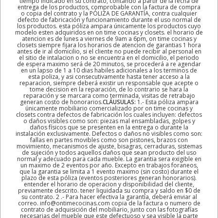
tiempo indicado en su contrato, contando a partir de la fecha de
entrega de los productos, comprobable con la factura de compra
o copia del contrato y la PÓLIZA DE GARANTÍA, contra cualquier
defecto de fabricación y funcionamiento durante el uso normal de
los productos. esta póliza ampara únicamente los productos cuyo
modelo esten adquiridos en on time cocinas y closets. el horario de
atencion es de lunes a viernes de 9am a 6pm, on time cocinas y
closets siempre fijara los horarios de atencion de garantias 1 hora
antes de ir al domicilio, si el cliente no puede recibir al personal en
el sitio de intalacion o no se encuentra en el domicilio, el periodo
de espera maximo será de 20 minutos, se procederá a re agendar
en un lapso de 1 a 10 dias habiles adicionales a los terminos de
esta poliza, y asi consecutivamente hasta tener acceso a la
reparacion, siempre deberá existir un responsable que acepte o
tome decision en la reparación, de lo contrario se hara la
reparación y se marcara como terminada, visitas de retrabajo
generan costo de honorarios.
CLÁUSULAS:
1.- Esta póliza ampara
únicamente mobiliario comercializado por on time cocinas y
closets contra defectos de fabricación los cuales incluyen: defectos
o daños visibles como son: piezas mal ensambladas, golpes y
daños físicos que se presenten en la entrega o durante la
instalación exclusivamente. Defectos o daños no visibles como son:
fallas en partes movibles como son pistones, brazos con
movimiento, mecanismos de ajuste, bisagras, cerraduras, sistemas
de sujeción y todos aquellos daños que sean producto del uso
normal y adecuado para cada mueble. La garantia sera exigible en
un maximo de 2 eventos por año. Excepto en trabajos foraneos,
que la garantia se limita a 1 evento maximo (sin costo) durante el
plazo de esta póliza (eventos posteriores generan honorarios).
entender el horario de operacion y disponibilidad del cliente,
previamente descrito. tener liquidada su compra y saldo en $0 de
su contrato. 2 .- Para hacer efectiva la garantía, deberá enviar al
correo. info@ontimecocinas.com copia de la factura o numero de
contrato de adquisición del mobiliario, junto con las fotografías
necesarias del mueble que este defectuoso y sea visible la parte