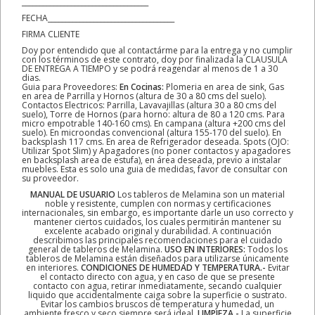
____________________________________
FECHA____________________________________
FIRMA CLIENTE
Doy por entendido que al contactárme para la entrega y no cumplir
con los términos de este contrato, doy por finalizada la CLAUSULA
DE ENTREGA A TIEMPO y se podrá reagendar al menos de 1 a 30
dias.
Guia para Proveedores:
En Cocinas:
Plomeria en area de sink, Gas
en area de Parrilla y Hornos (altura de 30 a 80 cms del suelo).
Contactos Electricos: Parrilla, Lavavajillas (altura 30 a 80 cms del
suelo), Torre de Hornos (para horno: altura de 80 a 120 cms. Para
micro empotrable 140-160 cms). En campana (altura +200 cms del
suelo). En microondas convencional (altura 155-170 del suelo). En
backsplash 117 cms. En area de Refrigerador deseada. Spots (OJO:
Utilizar Spot Slim) y Apagadores (no poner contactos y apagadores
en backsplash area de estufa), en área deseada, previo a instalar
muebles. Esta es solo una guia de medidas, favor de consultar con
su proveedor.
MANUAL DE USUARIO
Los tableros de Melamina son un material
noble y resistente, cumplen con normas y certificaciones
internacionales, sin embargo, es importante darle un uso correcto y
mantener ciertos cuidados, los cuales permitirán mantener su
excelente acabado original y durabilidad. A continuación
describimos las principales recomendaciones para el cuidado
general de tableros de Melamina.
USO EN INTERIORES:
Todos los
tableros de Melamina están diseñados para utilizarse únicamente
en interiores.
CONDICIONES DE HUMEDAD Y TEMPERATURA.-
Evitar
el contacto directo con agua, y en caso de que se presente
contacto con agua, retirar inmediatamente, secando cualquier
liquido que accidentalmente caiga sobre la superficie o sustrato.
Evitar los cambios bruscos de temperatura y humedad, un
ambiente fresco y seco siempre será ideal.
LIMPIEZA.-
La superficie