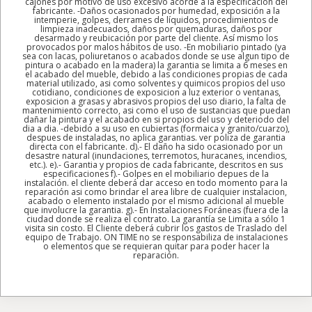
cajones por motivo de uso excesivo acorde a la especificacion del
fabricante. -Daños ocasionados por humedad, exposición a la
intemperie, golpes, derrames de líquidos, procedimientos de
limpieza inadecuados, daños por quemaduras, daños por
desarmado y reubicación por parte del cliente. Así mismo los
provocados por malos hábitos de uso. -En mobiliario pintado (ya
sea con lacas, poliuretanos o acabados donde se use algun tipo de
pintura o acabado en la madera) la garantia se limita a 6 meses en
el acabado del mueble, debido a las condiciones propias de cada
material utilizado, asi como solventes y quimicos propios del uso
cotidiano, condiciones de exposicion a luz exterior o ventanas,
exposicion a grasas y abrasivos propios del uso diario, la falta de
mantenimiento correcto, asi como el uso de sustancias que puedan
dañar la pintura y el acabado en si propios del uso y deteriodo del
dia a dia. -debido a su uso en cubiertas (formaica y granito/cuarzo),
despues de instaladas, no aplica garantias. ver poliza de garantia
directa con el fabricante. d).- El daño ha sido ocasionado por un
desastre natural (inundaciones, terremotos, huracanes, incendios,
etc.). e).- Garantia y propios de cada fabricante, descritos en sus
especificaciones f).- Golpes en el mobiliario depues de la
instalación. el cliente deberá dar acceso en todo momento para la
reparación asi como brindar el area libre de cualquier instalacion,
acabado o elemento instalado por el mismo adicional al mueble
que involucre la garantia. g).- En Instalaciones Foráneas (fuera de la
ciudad donde se realiza el contrato. La garantía se Limita a sólo 1
visita sin costo. El Cliente deberá cubrir los gastos de Traslado del
equipo de Trabajo. ON TIME no se responsabiliza de instalaciones
o elementos que se requieran quitar para poder hacer la
reparación.