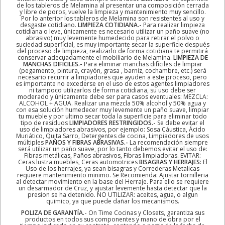
de los tableros de Melamina al presentar una composición cerrada
y libre de poros, vuelve la limpieza y mantenimiento muy sencillo.
Por lo anterior los tableros de Melamina son resistentes al uso y
desgaste cotidiano.
LIMPIEZA COTIDIANA.-
Para realizar limpieza
cotidiana o leve, únicamente es necesario utilizar un paño suave (no
abrasivo) muy levemente humedecido para retirar el polvo o
suciedad superficial, es muy importante secar la superficie después
del proceso de limpieza, realizarlo de forma cotidiana te permitirá
conservar adecuadamente el mobiliario de Melamina.
LIMPIEZA DE
MANCHAS DIFÍCILES.-
Para eliminar manchas difíciles de limpiar
(pegamento, pintura, crayón, grasa , barniz, cochambre, etc.) será
necesario recurrir a limpiadores que ayuden a este proceso, pero
es importante no excederse en el uso de estos agentes limpiadores
ni tampoco utilizarlos de forma cotidiana, su uso debe ser
moderado y únicamente debe ser para casos eventuales: MEZCLA:
ALCOHOL + AGUA. Realizar una mezcla 50% alcohol y 50% agua y
con esa solución humedecer muy levemente un paño suave, limpiar
tu mueble y por ultimo secar toda la superficie para eliminar todo
tipo de residuos
LIMPIADORES RESTRINGIDOS.-
Se debe evitar el
uso de limpiadores abrasivos, por ejemplo: Sosa Cáustica, Ácido
Muriático, Quita Sarro, Detergentes de cocina, Limpiadores de usos
múltiples
PAÑOS Y FIBRAS ABRASIVAS.-
La recomendación siempre
será utilizar un paño suave, por lo tanto debemos evitar el uso de:
Fibras metálicas, Paños abrasivos, Fibras limpiadoras. EVITAR:
Ceras lustra muebles, Ceras automotrices
BISAGRAS Y HERRAJES:
El
Uso de los herrajes, ya sean bisagras y Correderas Metalicas
requiere mantenimiento minimo. Se Recomienda: Ajustar tornilleria
al detectar movimiento en la base del Herraje. Para ello se requiere
un desarmador de Cruz, y ajustar levemente hasta detectar que la
presion se ha detenido. NO UTILIZAR: aceites, agua, o algun
quimico, ya que puede dañar los mecanismos.
POLIZA DE GARANTÍA.-
On Time Cocinas y Closets, garantiza sus
productos en todos sus componentes y mano de obra por el