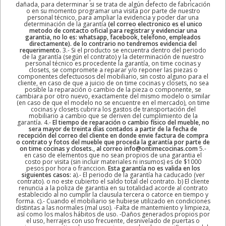
dañada, para determinar si se trata de algún defecto de fabricación
o en su momento programar una visita por parte de nuestro
personal técnico, para ampliar la evidencia y poder dar una
determinación de la garantía
(el correo electronico es el unico
metodo de contacto oficial para registrar y evidenciar una
garantia, no lo es: whatsapp, facebook, telefono, empleados
directamente). de lo contrario no tendremos evidencia del
requerimento.
3.- Si el producto se encuentra dentro del periodo
de la garantía (según el contrato) y la determinación de nuestro
personal técnico es procedente la garantía, on time cocinas y
closets, se compromete a reparar y/o reponer las piezas o
componentes defectuosos del mobiliario, sin costo alguno para el
cliente, en caso de que a juicio de on time cocinas y closets, no sea
posible la reparación o cambio de la pieza o componente, se
cambiara por otro nuevo, exactamente del mismo modelo o similar
(en caso de que el modelo no se encuentre en el mercado), on time
cocinas y closets cubrira los gastos de transportación del
mobiliario a cambio que se deriven del cumplimiento de la
garantía. 4.-
El tiempo de reparación o cambio físico del mueble, no
sera mayor de treinta días contados a partir de la fecha de
recepción del correo del cliente en donde envie factura de compra
o contrato y fotos del mueble que proceda la garantía por parte de
on time cocinas y closets., al correo info@ontimecocinas.com
5.-
en caso de elementos que no sean propios de una garantia el
costo por visita (sin incluir materiales ni insumos) es de $1000
pesos por hora o franccion.
Esta garantía no es valida en los
siguientes casos:
a).- El periodo de la garantía ha caducado (ver
contrato). o no este cubierto el saldo total del contrato. b) El cliente
renuncia a la poliza de garantia en su totalidad acorde al contrato
establecido al no cumplir la clausula tercera o catorce en tiempo y
forma. c).- Cuando el mobiliario se hubiese utilizado en condiciones
distintas a las normales (mal uso). -Falta de mantemiento y limpieza,
así como los malos hábitos de uso. -Daños generados propios por
el uso, herrajes con uso frecuente, desnivelado de puertas o