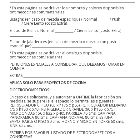
________________________________________________________________________________
*En esta página se podrá ver los nombres y colores disponibles.
ontimecocinas.com/materiales
Bisagra: (en caso de mezcla especifique): Normal _______ / Push
_______ / Ciere Lento (costo Extra) _______
El tipo de Riel es: Normal ____________ / Cierre Lento (costo Extra)
_______________
El tipo de Jaladera es (en caso de mezcla o mezcla con push
especifique):______________________________________
*En esta página se podrá ver el catalogo disponible.
ontimecocinas.com/jaladeras
PETICIONES ESPECIALES A CONSIDERAR QUE DEBAMOS TOMAR EN
CUENTA:
EXTRAS:__________________________________________________________________________
APLICA SOLO PARA PROYECTOS DE COCINA
ELECTRODOMESTICOS:
En caso de solicitarse, y a autorizar a ONTIME la fabricación sin
medidas, se sugiere (si el espacio lo permite las siguientes)
REFRIGERADOR CHICO (65 x h175 x p65), REFRIGERADOR MEDIANO
(75 x h180 x p70), REFRIGERADOR GRANDE (90 x h185 x p75),
MICROONDAS ( 56 x h32 x p40), PARRILLA 76 cms, CAMPANA
PANORAMICA 80 cms, CAMPANA NORMAL 80 cms, ESTUFA
EMPOTRABLE O PISO 80 cms, HORNO Y MICRO EN TORRE 60 cms,
SINK 85 cms.
ESCRIBA POR FAVOR EL LISTADO DE ELECTRODOMESTICOS A
CONSIDERAR: