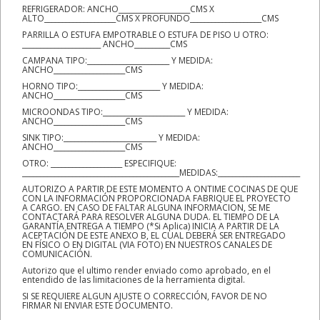
REFRIGERADOR: ANCHO____________________CMS X
ALTO____________________CMS X PROFUNDO____________________CMS
PARRILLA O ESTUFA EMPOTRABLE O ESTUFA DE PISO U OTRO:
______________________ ANCHO__________CMS
CAMPANA TIPO:_______________________ Y MEDIDA:
ANCHO____________________CMS
HORNO TIPO:_______________________ Y MEDIDA:
ANCHO____________________CMS
MICROONDAS TIPO:_______________________ Y MEDIDA:
ANCHO____________________CMS
SINK TIPO:__________________________ Y MEDIDA:
ANCHO____________________CMS
OTRO: ____________________ ESPECIFIQUE:
____________________________________________MEDIDAS:_______________________
AUTORIZO A PARTIR DE ESTE MOMENTO A ONTIME COCINAS DE QUE
CON LA INFORMACIÓN PROPORCIONADA FABRIQUE EL PROYECTO
A CARGO. EN CASO DE FALTAR ALGUNA INFORMACION, SE ME
CONTACTARÁ PARA RESOLVER ALGUNA DUDA. EL TIEMPO DE LA
GARANTÍA ENTREGA A TIEMPO (*Si Aplica) INICIA A PARTIR DE LA
ACEPTACIÓN DE ESTE ANEXO B, EL CUAL DEBERÁ SER ENTREGADO
EN FÍSICO O EN DIGITAL (VIA FOTO) EN NUESTROS CANALES DE
COMUNICACIÓN.
Autorizo que el ultimo render enviado como aprobado, en el
entendido de las limitaciones de la herramienta digital.
SI SE REQUIERE ALGUN AJUSTE O CORRECCIÓN, FAVOR DE NO
FIRMAR NI ENVIAR ESTE DOCUMENTO.