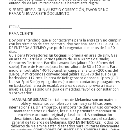
entendido de las limitaciones de la herramienta digital.
SI SE REQUIERE ALGUN AJUSTE O CORRECCIÓN, FAVOR DE NO
FIRMAR NI ENVIAR ESTE DOCUMENTO.
____________________________________
FECHA____________________________________
FIRMA CLIENTE
Doy por entendido que al contactárme para la entrega y no cumplir
con los términos de este contrato, doy por finalizada la CLAUSULA
DE ENTREGA A TIEMPO y se podrá reagendar al menos de 1 a 30
dias.
Guia para Proveedores:
En Cocinas:
Plomeria en area de sink, Gas
en area de Parrilla y Hornos (altura de 30 a 80 cms del suelo).
Contactos Electricos: Parrilla, Lavavajillas (altura 30 a 80 cms del
suelo), Torre de Hornos (para horno: altura de 80 a 120 cms. Para
micro empotrable 140-160 cms). En campana (altura +200 cms del
suelo). En microondas convencional (altura 155-170 del suelo). En
backsplash 117 cms. En area de Refrigerador deseada. Spots (OJO:
Utilizar Spot Slim) y Apagadores (no poner contactos y apagadores
en backsplash area de estufa), en área deseada, previo a instalar
muebles. Esta es solo una guia de medidas, favor de consultar con
su proveedor.
MANUAL DE USUARIO
Los tableros de Melamina son un material
noble y resistente, cumplen con normas y certificaciones
internacionales, sin embargo, es importante darle un uso correcto y
mantener ciertos cuidados, los cuales permitirán mantener su
excelente acabado original y durabilidad. A continuación
describimos las principales recomendaciones para el cuidado
general de tableros de Melamina.
USO EN INTERIORES:
Todos los
tableros de Melamina están diseñados para utilizarse únicamente
en interiores.
CONDICIONES DE HUMEDAD Y TEMPERATURA.-
Evitar