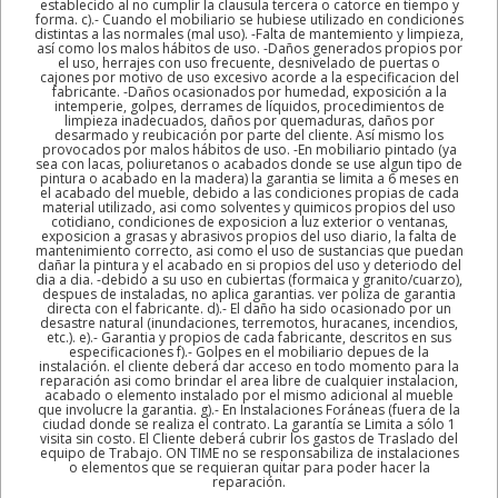
establecido al no cumplir la clausula tercera o catorce en tiempo y
forma. c).- Cuando el mobiliario se hubiese utilizado en condiciones
distintas a las normales (mal uso). -Falta de mantemiento y limpieza,
así como los malos hábitos de uso. -Daños generados propios por
el uso, herrajes con uso frecuente, desnivelado de puertas o
cajones por motivo de uso excesivo acorde a la especificacion del
fabricante. -Daños ocasionados por humedad, exposición a la
intemperie, golpes, derrames de líquidos, procedimientos de
limpieza inadecuados, daños por quemaduras, daños por
desarmado y reubicación por parte del cliente. Así mismo los
provocados por malos hábitos de uso. -En mobiliario pintado (ya
sea con lacas, poliuretanos o acabados donde se use algun tipo de
pintura o acabado en la madera) la garantia se limita a 6 meses en
el acabado del mueble, debido a las condiciones propias de cada
material utilizado, asi como solventes y quimicos propios del uso
cotidiano, condiciones de exposicion a luz exterior o ventanas,
exposicion a grasas y abrasivos propios del uso diario, la falta de
mantenimiento correcto, asi como el uso de sustancias que puedan
dañar la pintura y el acabado en si propios del uso y deteriodo del
dia a dia. -debido a su uso en cubiertas (formaica y granito/cuarzo),
despues de instaladas, no aplica garantias. ver poliza de garantia
directa con el fabricante. d).- El daño ha sido ocasionado por un
desastre natural (inundaciones, terremotos, huracanes, incendios,
etc.). e).- Garantia y propios de cada fabricante, descritos en sus
especificaciones f).- Golpes en el mobiliario depues de la
instalación. el cliente deberá dar acceso en todo momento para la
reparación asi como brindar el area libre de cualquier instalacion,
acabado o elemento instalado por el mismo adicional al mueble
que involucre la garantia. g).- En Instalaciones Foráneas (fuera de la
ciudad donde se realiza el contrato. La garantía se Limita a sólo 1
visita sin costo. El Cliente deberá cubrir los gastos de Traslado del
equipo de Trabajo. ON TIME no se responsabiliza de instalaciones
o elementos que se requieran quitar para poder hacer la
reparación.