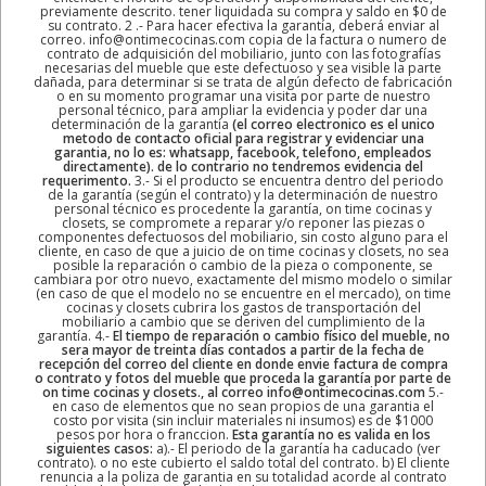
previamente descrito. tener liquidada su compra y saldo en $0 de
su contrato. 2 .- Para hacer efectiva la garantía, deberá enviar al
correo. info@ontimecocinas.com copia de la factura o numero de
contrato de adquisición del mobiliario, junto con las fotografías
necesarias del mueble que este defectuoso y sea visible la parte
dañada, para determinar si se trata de algún defecto de fabricación
o en su momento programar una visita por parte de nuestro
personal técnico, para ampliar la evidencia y poder dar una
determinación de la garantía
(el correo electronico es el unico
metodo de contacto oficial para registrar y evidenciar una
garantia, no lo es: whatsapp, facebook, telefono, empleados
directamente). de lo contrario no tendremos evidencia del
requerimento.
3.- Si el producto se encuentra dentro del periodo
de la garantía (según el contrato) y la determinación de nuestro
personal técnico es procedente la garantía, on time cocinas y
closets, se compromete a reparar y/o reponer las piezas o
componentes defectuosos del mobiliario, sin costo alguno para el
cliente, en caso de que a juicio de on time cocinas y closets, no sea
posible la reparación o cambio de la pieza o componente, se
cambiara por otro nuevo, exactamente del mismo modelo o similar
(en caso de que el modelo no se encuentre en el mercado), on time
cocinas y closets cubrira los gastos de transportación del
mobiliario a cambio que se deriven del cumplimiento de la
garantía. 4.-
El tiempo de reparación o cambio físico del mueble, no
sera mayor de treinta días contados a partir de la fecha de
recepción del correo del cliente en donde envie factura de compra
o contrato y fotos del mueble que proceda la garantía por parte de
on time cocinas y closets., al correo info@ontimecocinas.com
5.-
en caso de elementos que no sean propios de una garantia el
costo por visita (sin incluir materiales ni insumos) es de $1000
pesos por hora o franccion.
Esta garantía no es valida en los
siguientes casos:
a).- El periodo de la garantía ha caducado (ver
contrato). o no este cubierto el saldo total del contrato. b) El cliente
renuncia a la poliza de garantia en su totalidad acorde al contrato