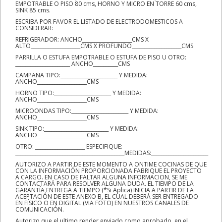
EMPOTRABLE O PISO 80 cms, HORNO Y MICRO EN TORRE 60 cms,
SINK 85 cms.
ESCRIBA POR FAVOR EL LISTADO DE ELECTRODOMESTICOS A
CONSIDERAR:
REFRIGERADOR: ANCHO____________________CMS X
ALTO____________________CMS X PROFUNDO____________________CMS
PARRILLA O ESTUFA EMPOTRABLE O ESTUFA DE PISO U OTRO:
______________________ ANCHO__________CMS
CAMPANA TIPO:_______________________ Y MEDIDA:
ANCHO____________________CMS
HORNO TIPO:_______________________ Y MEDIDA:
ANCHO____________________CMS
MICROONDAS TIPO:_______________________ Y MEDIDA:
ANCHO____________________CMS
SINK TIPO:__________________________ Y MEDIDA:
ANCHO____________________CMS
OTRO: ____________________ ESPECIFIQUE:
____________________________________________MEDIDAS:_______________________
AUTORIZO A PARTIR DE ESTE MOMENTO A ONTIME COCINAS DE QUE
CON LA INFORMACIÓN PROPORCIONADA FABRIQUE EL PROYECTO
A CARGO. EN CASO DE FALTAR ALGUNA INFORMACION, SE ME
CONTACTARÁ PARA RESOLVER ALGUNA DUDA. EL TIEMPO DE LA
GARANTÍA ENTREGA A TIEMPO (*Si Aplica) INICIA A PARTIR DE LA
ACEPTACIÓN DE ESTE ANEXO B, EL CUAL DEBERÁ SER ENTREGADO
EN FÍSICO O EN DIGITAL (VIA FOTO) EN NUESTROS CANALES DE
COMUNICACIÓN.
Autorizo que el ultimo render enviado como aprobado, en el