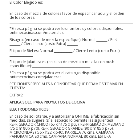
El Color Elegido es:
________________________________________________________________________________
En caso de mezcla de colores favor de especificar aquí y el orden
de los colores:
________________________________________________________________________________
*En esta página se podrá ver los nombres y colores disponibles.
ontimecocinas.com/materiales
Bisagra: (en caso de mezcla especifique): Normal _______ / Push
_______ / Ciere Lento (costo Extra) _______
El tipo de Riel es: Normal ____________ / Cierre Lento (costo Extra)
_______________
El tipo de Jaladera es (en caso de mezcla o mezcla con push
especifique):______________________________________
*En esta página se podrá ver el catalogo disponible.
ontimecocinas.com/jaladeras
PETICIONES ESPECIALES A CONSIDERAR QUE DEBAMOS TOMAR EN
CUENTA:
EXTRAS:__________________________________________________________________________
APLICA SOLO PARA PROYECTOS DE COCINA
ELECTRODOMESTICOS:
En caso de solicitarse, y a autorizar a ONTIME la fabricación sin
medidas, se sugiere (si el espacio lo permite las siguientes)
REFRIGERADOR CHICO (65 x h175 x p65), REFRIGERADOR MEDIANO
(75 x h180 x p70), REFRIGERADOR GRANDE (90 x h185 x p75),
MICROONDAS ( 56 x h32 x p40), PARRILLA 76 cms, CAMPANA
PANORAMICA 80 cms, CAMPANA NORMAL 80 cms, ESTUFA