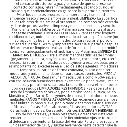
el contacto directo con agua, y en caso de que se presente
contacto con agua, retirar inmediatamente, secando cualquier
liquido que accidentalmente caiga sobre la superficie o sustrato.
Evitar los cambios bruscos de temperatura y humedad, un
ambiente fresco y seco siempre será ideal.
LIMPIEZA.-
La superficie
de los tableros de Melamina al presentar una composición cerrada
y libre de poros, vuelve la limpieza y mantenimiento muy sencillo.
Por lo anterior los tableros de Melamina son resistentes al uso y
desgaste cotidiano.
LIMPIEZA COTIDIANA.-
Para realizar limpieza
cotidiana o leve, únicamente es necesario utilizar un paño suave (no
abrasivo) muy levemente humedecido para retirar el polvo o
suciedad superficial, es muy importante secar la superficie después
del proceso de limpieza, realizarlo de forma cotidiana te permitirá
conservar adecuadamente el mobiliario de Melamina.
LIMPIEZA DE
MANCHAS DIFÍCILES.-
Para eliminar manchas difíciles de limpiar
(pegamento, pintura, crayón, grasa , barniz, cochambre, etc.) será
necesario recurrir a limpiadores que ayuden a este proceso, pero
es importante no excederse en el uso de estos agentes limpiadores
ni tampoco utilizarlos de forma cotidiana, su uso debe ser
moderado y únicamente debe ser para casos eventuales: MEZCLA:
ALCOHOL + AGUA. Realizar una mezcla 50% alcohol y 50% agua y
con esa solución humedecer muy levemente un paño suave, limpiar
tu mueble y por ultimo secar toda la superficie para eliminar todo
tipo de residuos
LIMPIADORES RESTRINGIDOS.-
Se debe evitar el
uso de limpiadores abrasivos, por ejemplo: Sosa Cáustica, Ácido
Muriático, Quita Sarro, Detergentes de cocina, Limpiadores de usos
múltiples
PAÑOS Y FIBRAS ABRASIVAS.-
La recomendación siempre
será utilizar un paño suave, por lo tanto debemos evitar el uso de:
Fibras metálicas, Paños abrasivos, Fibras limpiadoras. EVITAR:
Ceras lustra muebles, Ceras automotrices
BISAGRAS Y HERRAJES:
El
Uso de los herrajes, ya sean bisagras y Correderas Metalicas
requiere mantenimiento minimo. Se Recomienda: Ajustar tornilleria
al detectar movimiento en la base del Herraje. Para ello se requiere
un desarmador de Cruz, y ajustar levemente hasta detectar que la