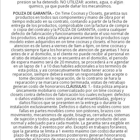
presion se ha detenido. NO UTILIZAR: aceites, agua, o algun
quimico, ya que puede dañar los mecanismos.
POLIZA DE GARANTÍA.-
On Time Cocinas y Closets, garantiza sus
productos en todos sus componentes y mano de obra por el
tiempo indicado en su contrato, contando a partir de la fecha de
entrega de los productos, comprobable con la factura de compra
o copia del contrato y la PÓLIZA DE GARANTÍA, contra cualquier
defecto de fabricación y funcionamiento durante el uso normal de
los productos. esta póliza ampara únicamente los productos cuyo
modelo esten adquiridos en on time cocinas y closets. el horario de
atencion es de lunes a viernes de 9am a 6pm, on time cocinas y
closets siempre fijara los horarios de atencion de garantias 1 hora
antes de ir al domicilio, si el cliente no puede recibir al personal en
el sitio de intalacion o no se encuentra en el domicilio, el periodo
de espera maximo será de 20 minutos, se procederá a re agendar
en un lapso de 1 a 10 dias habiles adicionales a los terminos de
esta poliza, y asi consecutivamente hasta tener acceso a la
reparacion, siempre deberá existir un responsable que acepte o
tome decision en la reparación, de lo contrario se hara la
reparación y se marcara como terminada, visitas de retrabajo
generan costo de honorarios.
CLÁUSULAS:
1.- Esta póliza ampara
únicamente mobiliario comercializado por on time cocinas y
closets contra defectos de fabricación los cuales incluyen: defectos
o daños visibles como son: piezas mal ensambladas, golpes y
daños físicos que se presenten en la entrega o durante la
instalación exclusivamente. Defectos o daños no visibles como son:
fallas en partes movibles como son pistones, brazos con
movimiento, mecanismos de ajuste, bisagras, cerraduras, sistemas
de sujeción y todos aquellos daños que sean producto del uso
normal y adecuado para cada mueble. La garantia sera exigible en
un maximo de 2 eventos por año. Excepto en trabajos foraneos,
que la garantia se limita a 1 evento maximo (sin costo) durante el
plazo de esta póliza (eventos posteriores generan honorarios).
entender el horario de operacion y disponibilidad del cliente,