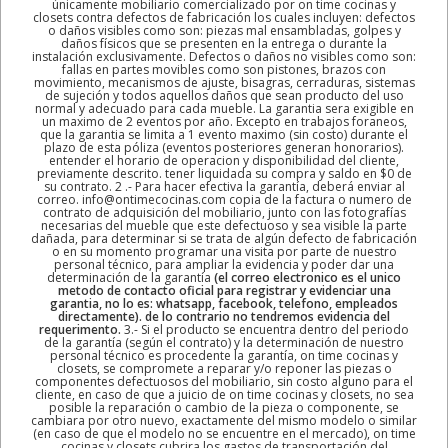
únicamente mobiliario comercializado por on time cocinas y
closets contra defectos de fabricación los cuales incluyen: defectos
o daños visibles como son: piezas mal ensambladas, golpes y
daños físicos que se presenten en la entrega o durante la
instalación exclusivamente. Defectos o daños no visibles como son:
fallas en partes movibles como son pistones, brazos con
movimiento, mecanismos de ajuste, bisagras, cerraduras, sistemas
de sujeción y todos aquellos daños que sean producto del uso
normal y adecuado para cada mueble. La garantia sera exigible en
un maximo de 2 eventos por año. Excepto en trabajos foraneos,
que la garantia se limita a 1 evento maximo (sin costo) durante el
plazo de esta póliza (eventos posteriores generan honorarios).
entender el horario de operacion y disponibilidad del cliente,
previamente descrito. tener liquidada su compra y saldo en $0 de
su contrato. 2 .- Para hacer efectiva la garantía, deberá enviar al
correo. info@ontimecocinas.com copia de la factura o numero de
contrato de adquisición del mobiliario, junto con las fotografías
necesarias del mueble que este defectuoso y sea visible la parte
dañada, para determinar si se trata de algún defecto de fabricación
o en su momento programar una visita por parte de nuestro
personal técnico, para ampliar la evidencia y poder dar una
determinación de la garantía
(el correo electronico es el unico
metodo de contacto oficial para registrar y evidenciar una
garantia, no lo es: whatsapp, facebook, telefono, empleados
directamente). de lo contrario no tendremos evidencia del
requerimento.
3.- Si el producto se encuentra dentro del periodo
de la garantía (según el contrato) y la determinación de nuestro
personal técnico es procedente la garantía, on time cocinas y
closets, se compromete a reparar y/o reponer las piezas o
componentes defectuosos del mobiliario, sin costo alguno para el
cliente, en caso de que a juicio de on time cocinas y closets, no sea
posible la reparación o cambio de la pieza o componente, se
cambiara por otro nuevo, exactamente del mismo modelo o similar
(en caso de que el modelo no se encuentre en el mercado), on time
cocinas y closets cubrira los gastos de transportación del