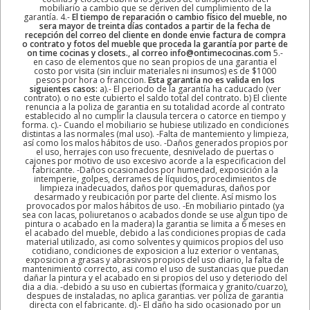
mobiliario a cambio que se deriven del cumplimiento de la
garantía. 4.-
El tiempo de reparación o cambio físico del mueble, no
sera mayor de treinta días contados a partir de la fecha de
recepción del correo del cliente en donde envie factura de compra
o contrato y fotos del mueble que proceda la garantía por parte de
on time cocinas y closets., al correo info@ontimecocinas.com
5.-
en caso de elementos que no sean propios de una garantia el
costo por visita (sin incluir materiales ni insumos) es de $1000
pesos por hora o franccion.
Esta garantía no es valida en los
siguientes casos:
a).- El periodo de la garantía ha caducado (ver
contrato). o no este cubierto el saldo total del contrato. b) El cliente
renuncia a la poliza de garantia en su totalidad acorde al contrato
establecido al no cumplir la clausula tercera o catorce en tiempo y
forma. c).- Cuando el mobiliario se hubiese utilizado en condiciones
distintas a las normales (mal uso). -Falta de mantemiento y limpieza,
así como los malos hábitos de uso. -Daños generados propios por
el uso, herrajes con uso frecuente, desnivelado de puertas o
cajones por motivo de uso excesivo acorde a la especificacion del
fabricante. -Daños ocasionados por humedad, exposición a la
intemperie, golpes, derrames de líquidos, procedimientos de
limpieza inadecuados, daños por quemaduras, daños por
desarmado y reubicación por parte del cliente. Así mismo los
provocados por malos hábitos de uso. -En mobiliario pintado (ya
sea con lacas, poliuretanos o acabados donde se use algun tipo de
pintura o acabado en la madera) la garantia se limita a 6 meses en
el acabado del mueble, debido a las condiciones propias de cada
material utilizado, asi como solventes y quimicos propios del uso
cotidiano, condiciones de exposicion a luz exterior o ventanas,
exposicion a grasas y abrasivos propios del uso diario, la falta de
mantenimiento correcto, asi como el uso de sustancias que puedan
dañar la pintura y el acabado en si propios del uso y deteriodo del
dia a dia. -debido a su uso en cubiertas (formaica y granito/cuarzo),
despues de instaladas, no aplica garantias. ver poliza de garantia
directa con el fabricante. d).- El daño ha sido ocasionado por un