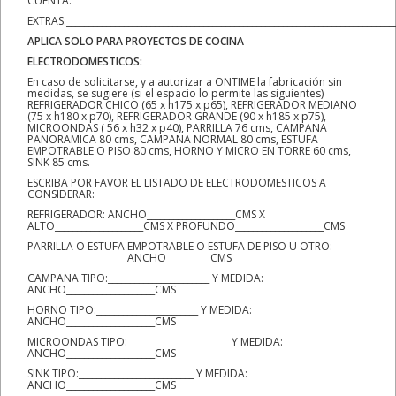
CUENTA:
EXTRAS:__________________________________________________________________________
APLICA SOLO PARA PROYECTOS DE COCINA
ELECTRODOMESTICOS:
En caso de solicitarse, y a autorizar a ONTIME la fabricación sin
medidas, se sugiere (si el espacio lo permite las siguientes)
REFRIGERADOR CHICO (65 x h175 x p65), REFRIGERADOR MEDIANO
(75 x h180 x p70), REFRIGERADOR GRANDE (90 x h185 x p75),
MICROONDAS ( 56 x h32 x p40), PARRILLA 76 cms, CAMPANA
PANORAMICA 80 cms, CAMPANA NORMAL 80 cms, ESTUFA
EMPOTRABLE O PISO 80 cms, HORNO Y MICRO EN TORRE 60 cms,
SINK 85 cms.
ESCRIBA POR FAVOR EL LISTADO DE ELECTRODOMESTICOS A
CONSIDERAR:
REFRIGERADOR: ANCHO____________________CMS X
ALTO____________________CMS X PROFUNDO____________________CMS
PARRILLA O ESTUFA EMPOTRABLE O ESTUFA DE PISO U OTRO:
______________________ ANCHO__________CMS
CAMPANA TIPO:_______________________ Y MEDIDA:
ANCHO____________________CMS
HORNO TIPO:_______________________ Y MEDIDA:
ANCHO____________________CMS
MICROONDAS TIPO:_______________________ Y MEDIDA:
ANCHO____________________CMS
SINK TIPO:__________________________ Y MEDIDA:
ANCHO____________________CMS