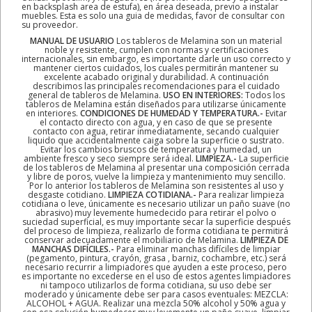
en backsplash area de estufa), en área deseada, previo a instalar
muebles. Esta es solo una guia de medidas, favor de consultar con
su proveedor.
MANUAL DE USUARIO
Los tableros de Melamina son un material
noble y resistente, cumplen con normas y certificaciones
internacionales, sin embargo, es importante darle un uso correcto y
mantener ciertos cuidados, los cuales permitirán mantener su
excelente acabado original y durabilidad. A continuación
describimos las principales recomendaciones para el cuidado
general de tableros de Melamina.
USO EN INTERIORES:
Todos los
tableros de Melamina están diseñados para utilizarse únicamente
en interiores.
CONDICIONES DE HUMEDAD Y TEMPERATURA.-
Evitar
el contacto directo con agua, y en caso de que se presente
contacto con agua, retirar inmediatamente, secando cualquier
liquido que accidentalmente caiga sobre la superficie o sustrato.
Evitar los cambios bruscos de temperatura y humedad, un
ambiente fresco y seco siempre será ideal.
LIMPIEZA.-
La superficie
de los tableros de Melamina al presentar una composición cerrada
y libre de poros, vuelve la limpieza y mantenimiento muy sencillo.
Por lo anterior los tableros de Melamina son resistentes al uso y
desgaste cotidiano.
LIMPIEZA COTIDIANA.-
Para realizar limpieza
cotidiana o leve, únicamente es necesario utilizar un paño suave (no
abrasivo) muy levemente humedecido para retirar el polvo o
suciedad superficial, es muy importante secar la superficie después
del proceso de limpieza, realizarlo de forma cotidiana te permitirá
conservar adecuadamente el mobiliario de Melamina.
LIMPIEZA DE
MANCHAS DIFÍCILES.-
Para eliminar manchas difíciles de limpiar
(pegamento, pintura, crayón, grasa , barniz, cochambre, etc.) será
necesario recurrir a limpiadores que ayuden a este proceso, pero
es importante no excederse en el uso de estos agentes limpiadores
ni tampoco utilizarlos de forma cotidiana, su uso debe ser
moderado y únicamente debe ser para casos eventuales: MEZCLA:
ALCOHOL + AGUA. Realizar una mezcla 50% alcohol y 50% agua y