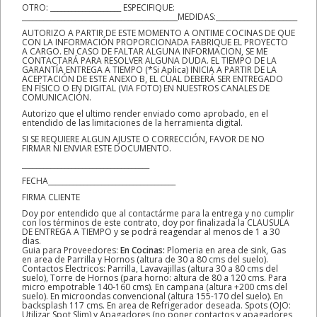
OTRO: ____________________ ESPECIFIQUE:
____________________________________________MEDIDAS:_______________________
AUTORIZO A PARTIR DE ESTE MOMENTO A ONTIME COCINAS DE QUE
CON LA INFORMACIÓN PROPORCIONADA FABRIQUE EL PROYECTO
A CARGO. EN CASO DE FALTAR ALGUNA INFORMACION, SE ME
CONTACTARÁ PARA RESOLVER ALGUNA DUDA. EL TIEMPO DE LA
GARANTÍA ENTREGA A TIEMPO (*Si Aplica) INICIA A PARTIR DE LA
ACEPTACIÓN DE ESTE ANEXO B, EL CUAL DEBERÁ SER ENTREGADO
EN FÍSICO O EN DIGITAL (VIA FOTO) EN NUESTROS CANALES DE
COMUNICACIÓN.
Autorizo que el ultimo render enviado como aprobado, en el
entendido de las limitaciones de la herramienta digital.
SI SE REQUIERE ALGUN AJUSTE O CORRECCIÓN, FAVOR DE NO
FIRMAR NI ENVIAR ESTE DOCUMENTO.
____________________________________
FECHA____________________________________
FIRMA CLIENTE
Doy por entendido que al contactárme para la entrega y no cumplir
con los términos de este contrato, doy por finalizada la CLAUSULA
DE ENTREGA A TIEMPO y se podrá reagendar al menos de 1 a 30
dias.
Guia para Proveedores:
En Cocinas:
Plomeria en area de sink, Gas
en area de Parrilla y Hornos (altura de 30 a 80 cms del suelo).
Contactos Electricos: Parrilla, Lavavajillas (altura 30 a 80 cms del
suelo), Torre de Hornos (para horno: altura de 80 a 120 cms. Para
micro empotrable 140-160 cms). En campana (altura +200 cms del
suelo). En microondas convencional (altura 155-170 del suelo). En
backsplash 117 cms. En area de Refrigerador deseada. Spots (OJO:
Utilizar Spot Slim) y Apagadores (no poner contactos y apagadores