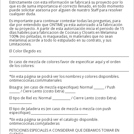
Estrictamente con esta información se fabricará su proyecto por lo
que es de suma importancia el correcto llenado, en todo momento
puede solicitar asesoria por alguien de nuestro Staff para resolver
cualquier duda.
Es importante para continuar contestar todas las preguntas, para
dar por entendido que ONTIME ya esta autorizado a la fabricación
de su proyecto. A partir de esta autorización inicia el periodo de 15
días habiles para fabricacion de Cocinas y Closets en Melamina
100% (no pintadas, ni maqueadas, ni materiales que no sean
melamina) acorde a todo lo estipulado en su contrato, y sus
Limitaciones.
El Color Elegido es:
________________________________________________________________________________
En caso de mezcla de colores favor de especificar aquí y el orden
de los colores:
________________________________________________________________________________
*En esta página se podrá ver los nombres y colores disponibles.
ontimecocinas.com/materiales
Bisagra: (en caso de mezcla especifique): Normal _______ / Push
_______ / Ciere Lento (costo Extra) _______
El tipo de Riel es: Normal ____________ / Cierre Lento (costo Extra)
_______________
El tipo de Jaladera es (en caso de mezcla o mezcla con push
especifique):______________________________________
*En esta página se podrá ver el catalogo disponible.
ontimecocinas.com/jaladeras
PETICIONES ESPECIALES A CONSIDERAR QUE DEBAMOS TOMAR EN