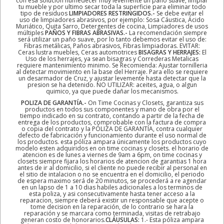
con esa solución humedecer muy levemente un paño suave, limpiar
tu mueble y por ultimo secar toda la superficie para eliminar todo
tipo de residuos
LIMPIADORES RESTRINGIDOS.-
Se debe evitar el
uso de limpiadores abrasivos, por ejemplo: Sosa Cáustica, Ácido
Muriático, Quita Sarro, Detergentes de cocina, Limpiadores de usos
múltiples
PAÑOS Y FIBRAS ABRASIVAS.-
La recomendación siempre
será utilizar un paño suave, por lo tanto debemos evitar el uso de:
Fibras metálicas, Paños abrasivos, Fibras limpiadoras. EVITAR:
Ceras lustra muebles, Ceras automotrices
BISAGRAS Y HERRAJES:
El
Uso de los herrajes, ya sean bisagras y Correderas Metalicas
requiere mantenimiento minimo. Se Recomienda: Ajustar tornilleria
al detectar movimiento en la base del Herraje. Para ello se requiere
un desarmador de Cruz, y ajustar levemente hasta detectar que la
presion se ha detenido. NO UTILIZAR: aceites, agua, o algun
quimico, ya que puede dañar los mecanismos.
POLIZA DE GARANTÍA.-
On Time Cocinas y Closets, garantiza sus
productos en todos sus componentes y mano de obra por el
tiempo indicado en su contrato, contando a partir de la fecha de
entrega de los productos, comprobable con la factura de compra
o copia del contrato y la PÓLIZA DE GARANTÍA, contra cualquier
defecto de fabricación y funcionamiento durante el uso normal de
los productos. esta póliza ampara únicamente los productos cuyo
modelo esten adquiridos en on time cocinas y closets. el horario de
atencion es de lunes a viernes de 9am a 6pm, on time cocinas y
closets siempre fijara los horarios de atencion de garantias 1 hora
antes de ir al domicilio, si el cliente no puede recibir al personal en
el sitio de intalacion o no se encuentra en el domicilio, el periodo
de espera maximo será de 20 minutos, se procederá a re agendar
en un lapso de 1 a 10 dias habiles adicionales a los terminos de
esta poliza, y asi consecutivamente hasta tener acceso a la
reparacion, siempre deberá existir un responsable que acepte o
tome decision en la reparación, de lo contrario se hara la
reparación y se marcara como terminada, visitas de retrabajo
generan costo de honorarios.
CLÁUSULAS:
1.- Esta póliza ampara