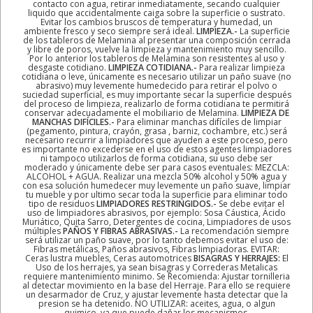
contacto con agua, retirar inmediatamente, secando cualquier
liquido que accidentalmente caiga sobre la superficie o sustrato.
Evitar los cambios bruscos de temperatura y humedad, un
ambiente fresco y seco siempre será ideal.
LIMPIEZA.-
La superficie
de los tableros de Melamina al presentar una composición cerrada
y libre de poros, vuelve la limpieza y mantenimiento muy sencillo.
Por lo anterior los tableros de Melamina son resistentes al uso y
desgaste cotidiano.
LIMPIEZA COTIDIANA.-
Para realizar limpieza
cotidiana o leve, únicamente es necesario utilizar un paño suave (no
abrasivo) muy levemente humedecido para retirar el polvo o
suciedad superficial, es muy importante secar la superficie después
del proceso de limpieza, realizarlo de forma cotidiana te permitirá
conservar adecuadamente el mobiliario de Melamina.
LIMPIEZA DE
MANCHAS DIFÍCILES.-
Para eliminar manchas difíciles de limpiar
(pegamento, pintura, crayón, grasa , barniz, cochambre, etc.) será
necesario recurrir a limpiadores que ayuden a este proceso, pero
es importante no excederse en el uso de estos agentes limpiadores
ni tampoco utilizarlos de forma cotidiana, su uso debe ser
moderado y únicamente debe ser para casos eventuales: MEZCLA:
ALCOHOL + AGUA. Realizar una mezcla 50% alcohol y 50% agua y
con esa solución humedecer muy levemente un paño suave, limpiar
tu mueble y por ultimo secar toda la superficie para eliminar todo
tipo de residuos
LIMPIADORES RESTRINGIDOS.-
Se debe evitar el
uso de limpiadores abrasivos, por ejemplo: Sosa Cáustica, Ácido
Muriático, Quita Sarro, Detergentes de cocina, Limpiadores de usos
múltiples
PAÑOS Y FIBRAS ABRASIVAS.-
La recomendación siempre
será utilizar un paño suave, por lo tanto debemos evitar el uso de:
Fibras metálicas, Paños abrasivos, Fibras limpiadoras. EVITAR:
Ceras lustra muebles, Ceras automotrices
BISAGRAS Y HERRAJES:
El
Uso de los herrajes, ya sean bisagras y Correderas Metalicas
requiere mantenimiento minimo. Se Recomienda: Ajustar tornilleria
al detectar movimiento en la base del Herraje. Para ello se requiere
un desarmador de Cruz, y ajustar levemente hasta detectar que la
presion se ha detenido. NO UTILIZAR: aceites, agua, o algun
quimico, ya que puede dañar los mecanismos.