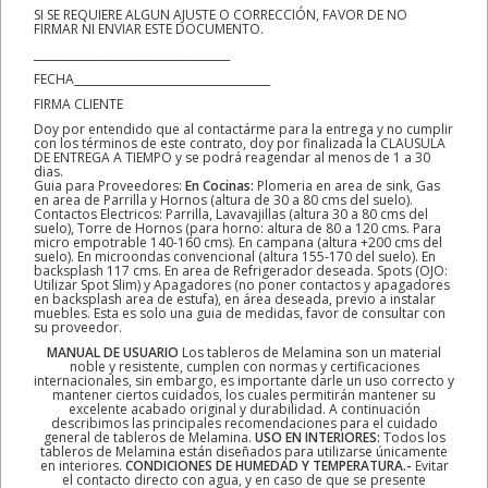
SI SE REQUIERE ALGUN AJUSTE O CORRECCIÓN, FAVOR DE NO
FIRMAR NI ENVIAR ESTE DOCUMENTO.
____________________________________
FECHA____________________________________
FIRMA CLIENTE
Doy por entendido que al contactárme para la entrega y no cumplir
con los términos de este contrato, doy por finalizada la CLAUSULA
DE ENTREGA A TIEMPO y se podrá reagendar al menos de 1 a 30
dias.
Guia para Proveedores:
En Cocinas:
Plomeria en area de sink, Gas
en area de Parrilla y Hornos (altura de 30 a 80 cms del suelo).
Contactos Electricos: Parrilla, Lavavajillas (altura 30 a 80 cms del
suelo), Torre de Hornos (para horno: altura de 80 a 120 cms. Para
micro empotrable 140-160 cms). En campana (altura +200 cms del
suelo). En microondas convencional (altura 155-170 del suelo). En
backsplash 117 cms. En area de Refrigerador deseada. Spots (OJO:
Utilizar Spot Slim) y Apagadores (no poner contactos y apagadores
en backsplash area de estufa), en área deseada, previo a instalar
muebles. Esta es solo una guia de medidas, favor de consultar con
su proveedor.
MANUAL DE USUARIO
Los tableros de Melamina son un material
noble y resistente, cumplen con normas y certificaciones
internacionales, sin embargo, es importante darle un uso correcto y
mantener ciertos cuidados, los cuales permitirán mantener su
excelente acabado original y durabilidad. A continuación
describimos las principales recomendaciones para el cuidado
general de tableros de Melamina.
USO EN INTERIORES:
Todos los
tableros de Melamina están diseñados para utilizarse únicamente
en interiores.
CONDICIONES DE HUMEDAD Y TEMPERATURA.-
Evitar
el contacto directo con agua, y en caso de que se presente