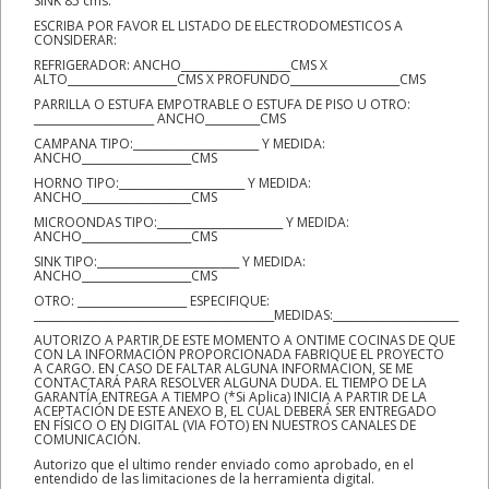
SINK 85 cms.
ESCRIBA POR FAVOR EL LISTADO DE ELECTRODOMESTICOS A
CONSIDERAR:
REFRIGERADOR: ANCHO____________________CMS X
ALTO____________________CMS X PROFUNDO____________________CMS
PARRILLA O ESTUFA EMPOTRABLE O ESTUFA DE PISO U OTRO:
______________________ ANCHO__________CMS
CAMPANA TIPO:_______________________ Y MEDIDA:
ANCHO____________________CMS
HORNO TIPO:_______________________ Y MEDIDA:
ANCHO____________________CMS
MICROONDAS TIPO:_______________________ Y MEDIDA:
ANCHO____________________CMS
SINK TIPO:__________________________ Y MEDIDA:
ANCHO____________________CMS
OTRO: ____________________ ESPECIFIQUE:
____________________________________________MEDIDAS:_______________________
AUTORIZO A PARTIR DE ESTE MOMENTO A ONTIME COCINAS DE QUE
CON LA INFORMACIÓN PROPORCIONADA FABRIQUE EL PROYECTO
A CARGO. EN CASO DE FALTAR ALGUNA INFORMACION, SE ME
CONTACTARÁ PARA RESOLVER ALGUNA DUDA. EL TIEMPO DE LA
GARANTÍA ENTREGA A TIEMPO (*Si Aplica) INICIA A PARTIR DE LA
ACEPTACIÓN DE ESTE ANEXO B, EL CUAL DEBERÁ SER ENTREGADO
EN FÍSICO O EN DIGITAL (VIA FOTO) EN NUESTROS CANALES DE
COMUNICACIÓN.
Autorizo que el ultimo render enviado como aprobado, en el
entendido de las limitaciones de la herramienta digital.