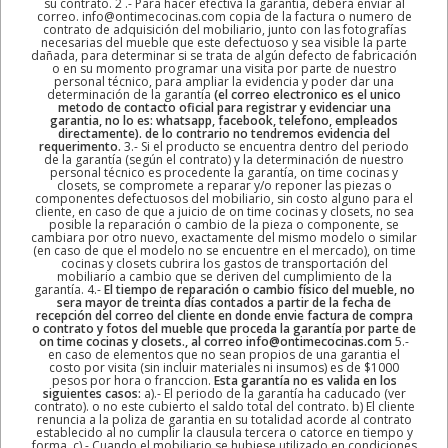
su contrato. 2 .- Para hacer efectiva la garantía, deberá enviar al
correo. info@ontimecocinas.com copia de la factura o numero de
contrato de adquisición del mobiliario, junto con las fotografías
necesarias del mueble que este defectuoso y sea visible la parte
dañada, para determinar si se trata de algún defecto de fabricación
o en su momento programar una visita por parte de nuestro
personal técnico, para ampliar la evidencia y poder dar una
determinación de la garantía
(el correo electronico es el unico
metodo de contacto oficial para registrar y evidenciar una
garantia, no lo es: whatsapp, facebook, telefono, empleados
directamente). de lo contrario no tendremos evidencia del
requerimento.
3.- Si el producto se encuentra dentro del periodo
de la garantía (según el contrato) y la determinación de nuestro
personal técnico es procedente la garantía, on time cocinas y
closets, se compromete a reparar y/o reponer las piezas o
componentes defectuosos del mobiliario, sin costo alguno para el
cliente, en caso de que a juicio de on time cocinas y closets, no sea
posible la reparación o cambio de la pieza o componente, se
cambiara por otro nuevo, exactamente del mismo modelo o similar
(en caso de que el modelo no se encuentre en el mercado), on time
cocinas y closets cubrira los gastos de transportación del
mobiliario a cambio que se deriven del cumplimiento de la
garantía. 4.-
El tiempo de reparación o cambio físico del mueble, no
sera mayor de treinta días contados a partir de la fecha de
recepción del correo del cliente en donde envie factura de compra
o contrato y fotos del mueble que proceda la garantía por parte de
on time cocinas y closets., al correo info@ontimecocinas.com
5.-
en caso de elementos que no sean propios de una garantia el
costo por visita (sin incluir materiales ni insumos) es de $1000
pesos por hora o franccion.
Esta garantía no es valida en los
siguientes casos:
a).- El periodo de la garantía ha caducado (ver
contrato). o no este cubierto el saldo total del contrato. b) El cliente
renuncia a la poliza de garantia en su totalidad acorde al contrato
establecido al no cumplir la clausula tercera o catorce en tiempo y
forma. c).- Cuando el mobiliario se hubiese utilizado en condiciones