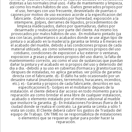
distintas a las normales (mal uso). -Falta de mantemiento y limpieza,
así como los malos hábitos de uso. -Daños generados propios por
el uso, herrajes con uso frecuente, desnivelado de puertas o
cajones por motivo de uso excesivo acorde a la especificacion del
fabricante. -Daños ocasionados por humedad, exposición a la
intemperie, golpes, derrames de líquidos, procedimientos de
limpieza inadecuados, daños por quemaduras, daños por
desarmado y reubicación por parte del cliente. Así mismo los
provocados por malos hábitos de uso. -En mobiliario pintado (ya
sea con lacas, poliuretanos o acabados donde se use algun tipo de
pintura o acabado en la madera) la garantia se limita a 6 meses en
el acabado del mueble, debido a las condiciones propias de cada
material utilizado, asi como solventes y quimicos propios del uso
cotidiano, condiciones de exposicion a luz exterior o ventanas,
exposicion a grasas y abrasivos propios del uso diario, la falta de
mantenimiento correcto, asi como el uso de sustancias que puedan
dañar la pintura y el acabado en si propios del uso y deteriodo del
dia a dia. -debido a su uso en cubiertas (formaica y granito/cuarzo),
despues de instaladas, no aplica garantias. ver poliza de garantia
directa con el fabricante. d).- El daño ha sido ocasionado por un
desastre natural (inundaciones, terremotos, huracanes, incendios,
etc.). e).- Garantia y propios de cada fabricante, descritos en sus
especificaciones f).- Golpes en el mobiliario depues de la
instalación. el cliente deberá dar acceso en todo momento para la
reparación asi como brindar el area libre de cualquier instalacion,
acabado o elemento instalado por el mismo adicional al mueble
que involucre la garantia. g).- En Instalaciones Foráneas (fuera de la
ciudad donde se realiza el contrato. La garantía se Limita a sólo 1
visita sin costo. El Cliente deberá cubrir los gastos de Traslado del
equipo de Trabajo. ON TIME no se responsabiliza de instalaciones
o elementos que se requieran quitar para poder hacer la
reparación.