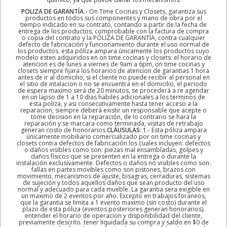
POLIZA DE GARANTÍA.-
On Time Cocinas y Closets, garantiza sus
productos en todos sus componentes y mano de obra por el
tiempo indicado en su contrato, contando a partir de la fecha de
entrega de los productos, comprobable con la factura de compra
o copia del contrato y la PÓLIZA DE GARANTÍA, contra cualquier
defecto de fabricación y funcionamiento durante el uso normal de
los productos. esta póliza ampara únicamente los productos cuyo
modelo esten adquiridos en on time cocinas y closets. el horario de
atencion es de lunes a viernes de 9am a 6pm, on time cocinas y
closets siempre fijara los horarios de atencion de garantias 1 hora
antes de ir al domicilio, si el cliente no puede recibir al personal en
el sitio de intalacion o no se encuentra en el domicilio, el periodo
de espera maximo será de 20 minutos, se procederá a re agendar
en un lapso de 1 a 10 dias habiles adicionales a los terminos de
esta poliza, y asi consecutivamente hasta tener acceso a la
reparacion, siempre deberá existir un responsable que acepte o
tome decision en la reparación, de lo contrario se hara la
reparación y se marcara como terminada, visitas de retrabajo
generan costo de honorarios.
CLÁUSULAS:
1.- Esta póliza ampara
únicamente mobiliario comercializado por on time cocinas y
closets contra defectos de fabricación los cuales incluyen: defectos
o daños visibles como son: piezas mal ensambladas, golpes y
daños físicos que se presenten en la entrega o durante la
instalación exclusivamente. Defectos o daños no visibles como son:
fallas en partes movibles como son pistones, brazos con
movimiento, mecanismos de ajuste, bisagras, cerraduras, sistemas
de sujeción y todos aquellos daños que sean producto del uso
normal y adecuado para cada mueble. La garantia sera exigible en
un maximo de 2 eventos por año. Excepto en trabajos foraneos,
que la garantia se limita a 1 evento maximo (sin costo) durante el
plazo de esta póliza (eventos posteriores generan honorarios).
entender el horario de operacion y disponibilidad del cliente,
previamente descrito. tener liquidada su compra y saldo en $0 de