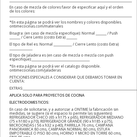
________________________________________________________________________________
En caso de mezcla de colores favor de especificar aquí y el orden
de los colores:
________________________________________________________________________________
*En esta página se podrá ver los nombres y colores disponibles.
ontimecocinas.com/materiales
Bisagra: (en caso de mezcla especifique): Normal _______ / Push
_______ / Ciere Lento (costo Extra) _______
El tipo de Riel es: Normal ____________ / Cierre Lento (costo Extra)
_______________
El tipo de Jaladera es (en caso de mezcla o mezcla con push
especifique):______________________________________
*En esta página se podrá ver el catalogo disponible.
ontimecocinas.com/jaladeras
PETICIONES ESPECIALES A CONSIDERAR QUE DEBAMOS TOMAR EN
CUENTA:
EXTRAS:__________________________________________________________________________
APLICA SOLO PARA PROYECTOS DE COCINA
ELECTRODOMESTICOS:
En caso de solicitarse, y a autorizar a ONTIME la fabricación sin
medidas, se sugiere (si el espacio lo permite las siguientes)
REFRIGERADOR CHICO (65 x h175 x p65), REFRIGERADOR MEDIANO
(75 x h180 x p70), REFRIGERADOR GRANDE (90 x h185 x p75),
MICROONDAS ( 56 x h32 x p40), PARRILLA 76 cms, CAMPANA
PANORAMICA 80 cms, CAMPANA NORMAL 80 cms, ESTUFA
EMPOTRABLE O PISO 80 cms, HORNO Y MICRO EN TORRE 60 cms,